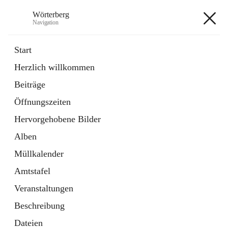
Wörterberg
Navigation
Wörterberg
Start
Herzlich willkommen
Gemeinde
Beiträge
5 Schnellzugriffe
Öffnungszeiten
Bürgerservice
9 Schnellzugriffe
Hervorgehobene Bilder
Alben
+9
Müllkalender
Amtstafel
Veranstaltungen
Beschreibung
Hauptadresse
Dateien