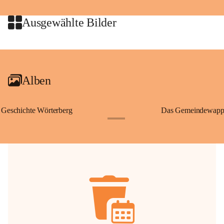
jeweiligen Urheberinnen und Urheber gestattet. Eine Nutzung über den 
privaten Gebrauch hinaus bedarf der vorherigen Zustimmung.
Ausgewählte Bilder
🔏 
Zum Schutz unseres Gemeindearchivs danken wir allen Bürgerinnen 
und Bürgern für die Bereitstellung von Bildern, Dokumenten und 
+2
Erinnerungen, die dazu beitragen, die Geschichte unserer Heimat 
lebendig zu halten.
Alben
Geschichte Wörterberg
Das Gemeindewapp
+1