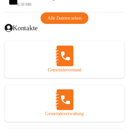
und Ungarn war. Dadurch war Wörterberg von Wörth 
0,58 MB
abgeschnitten, mit dem es wirtschaftlich eine Einheit bildete. 
Aus diesem Grund war die Bevölkerung dazu gezwungen, 
Alle Dateien sehen
Schmuggel zu betreiben. Es kam oft zu nächtlichen 
Kontakte
Überfällen und Schießereien. Erst mit dem Anschluss des 
Burgenlands an Österreich wurde es ruhiger und auch 
wirtschaftlich ging es bergauf. Dieser Aufschwung endete 
1926. Es folgten Arbeitslosigkeit, Preissteigerung und 
Unanbringlichkeit von Produkten. Daher wurde der 
Anschluss an das Deutsche Reich begrüßt. Als der Zweite 
Gemeindevorstand
Weltkrieg ausbrach, schwang die Stimmung um. Es starben 
26 Männer an der Front, weitere 16 werden vermisst.

Von 1971 bis 1991 gehörte Wörterberg zur Gemeinde 
Ollersdorf. Durch den Einsatz von mehreren Ortsansässigen 
wurde Wörterberg 1991 wieder eine eigenständige 
Gemeindeverwaltung
Gemeinde. 

Lage