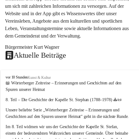
um sich mit zahlreichen Informationen zu versorgen. Auf der 
Website und in der App gibt es Wissenswertes über unser 
Vereinsleben, Angebote aus dem kulturellen und sportlichen 
Leben, Veranstaltungstermine sowie aktuelle Informationen aus 
dem Gemeinderat und der Verwaltung. 
Bürgermeister Kurt Wagner
Aktuelle Beiträge
W
vor 10 Stunden
Kunst & Kultur
ö
📖 Wörterberger Zeitreise – Erinnerungen und Geschichten auf den 
r
Spuren unserer Heimat
t
e
8. Teil – Die Geschichte der Kapelle St. Stephan (1788–1978)
 ⛪📜
r
Unsere beliebte Serie 
„Wörterberger Zeitreise – Erinnerungen und 
b
e
Geschichten auf den Spuren unserer Heimat“
 geht in die nächste Runde.
r
Im 
8. Teil
 widmen wir uns der Geschichte der 
Kapelle St. Stefan
, 
g
einem der bedeutendsten Wahrzeichen unserer Gemeinde. Über beinahe 