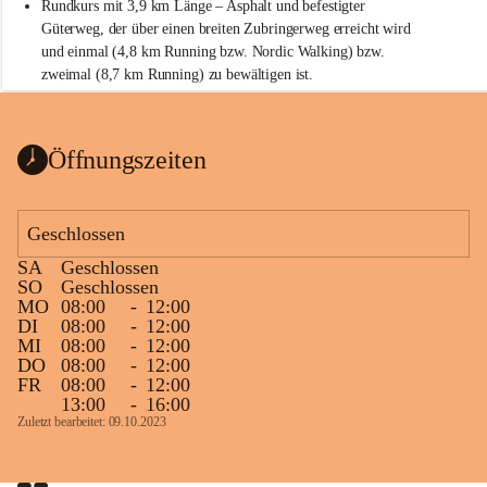
Rundkurs mit 3,9 km Länge – Asphalt und befestigter 
Güterweg, der über einen breiten Zubringerweg erreicht wird 
und einmal (4,8 km Running bzw. Nordic Walking) bzw. 
zweimal (8,7 km Running) zu bewältigen ist.
Start
Parkplatz auf der Rückseite der St. Martins Therme & Lodge
Öffnungszeiten
Ziel
Parkplatz auf der Rückseite der St. Martins Therme & Lodge 
Geschlossen
Zielgelände mit Verpflegungstruck
SA
Geschlossen
Ablauf
SO
Geschlossen
MO
08:00
-
12:00
Samstag, 19.9.
DI
08:00
-
12:00
MI
08:00
-
12:00
13 bis 15 Uhr Startnummernausgabe, im Seminarraum der St. 
DO
08:00
-
12:00
Martins Therme & Lodge Frauenkirchen (vom Parkplatz hinter 
FR
08:00
-
12:00
der Therme zugänglich)
13:00
-
16:00
Zuletzt bearbeitet: 09.10.2023
Sonntag, 20.9.
09:15 Uhr Warm-up