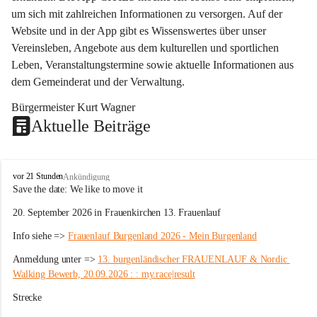
um sich mit zahlreichen Informationen zu versorgen. Auf der 
Website und in der App gibt es Wissenswertes über unser 
Vereinsleben, Angebote aus dem kulturellen und sportlichen 
Leben, Veranstaltungstermine sowie aktuelle Informationen aus 
dem Gemeinderat und der Verwaltung. 
Bürgermeister Kurt Wagner
Aktuelle Beiträge
W
vor 21 Stunden
Ankündigung
ö
Save the date: 
We like to move it
r
20. September 2026 in Frauenkirchen 13. Frauenlauf
t
e
Info siehe => 
Frauenlauf Burgenland 2026 - Mein Burgenland
r
b
Anmeldung unter => 
13. burgenländischer FRAUENLAUF & Nordic 
e
Walking Bewerb, 20.09.2026 : : my.race|result
r
g
Strecke