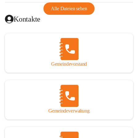
abgeschnitten, mit dem es wirtschaftlich eine Einheit bildete. 
Aus diesem Grund war die Bevölkerung dazu gezwungen, 
Alle Dateien sehen
Schmuggel zu betreiben. Es kam oft zu nächtlichen 
Kontakte
Überfällen und Schießereien. Erst mit dem Anschluss des 
Burgenlands an Österreich wurde es ruhiger und auch 
wirtschaftlich ging es bergauf. Dieser Aufschwung endete 
1926. Es folgten Arbeitslosigkeit, Preissteigerung und 
Unanbringlichkeit von Produkten. Daher wurde der 
Anschluss an das Deutsche Reich begrüßt. Als der Zweite 
Gemeindevorstand
Weltkrieg ausbrach, schwang die Stimmung um. Es starben 
26 Männer an der Front, weitere 16 werden vermisst.

Von 1971 bis 1991 gehörte Wörterberg zur Gemeinde 
Ollersdorf. Durch den Einsatz von mehreren Ortsansässigen 
wurde Wörterberg 1991 wieder eine eigenständige 
Gemeindeverwaltung
Gemeinde. 

Lage
Die Gemeinde liegt im Südburgenland im Nordwesten des 