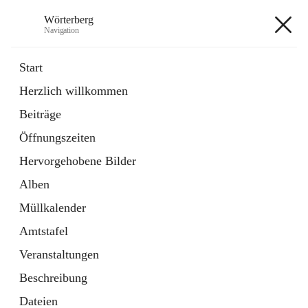
Wörterberg
Navigation
Wörterberg
Start
Herzlich willkommen
Gemeinde
Beiträge
5 Schnellzugriffe
Öffnungszeiten
Bürgerservice
9 Schnellzugriffe
Hervorgehobene Bilder
Alben
+9
Müllkalender
Amtstafel
Veranstaltungen
Beschreibung
Hauptadresse
Dateien