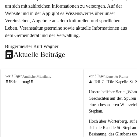
um sich mit zahlreichen Informationen zu versorgen. Auf der 
Website und in der App gibt es Wissenswertes über unser 
Vereinsleben, Angebote aus dem kulturellen und sportlichen 
Leben, Veranstaltungstermine sowie aktuelle Informationen aus 
dem Gemeinderat und der Verwaltung. 
Bürgermeister Kurt Wagner
Aktuelle Beiträge
W
W
vor 3 Tagen
vor 5 Tagen
Amtliche Mitteilung
Kunst & Kultur
ö
ö
❗❗❗Erinnerung❗❗❗
⛪ Teil 7- “
Die Kapelle St. 
r
r
Unsere beliebte Serie 
„Wörte
t
t
e
e
Geschichten auf den Spuren
r
r
einem besonderen Wahrzeich
b
b
Stephan
.
e
e
r
r
Hoch über Wörterberg, auf 
g
g
sich die Kapelle St. Stephan.
Besinnung, des Glaubens un