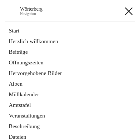
Wörterberg
Navigation
Wörterberg
Start
Herzlich willkommen
Gemeinde
Beiträge
5 Schnellzugriffe
Öffnungszeiten
Bürgerservice
9 Schnellzugriffe
Hervorgehobene Bilder
Alben
+9
Müllkalender
Amtstafel
Veranstaltungen
Beschreibung
Hauptadresse
Dateien