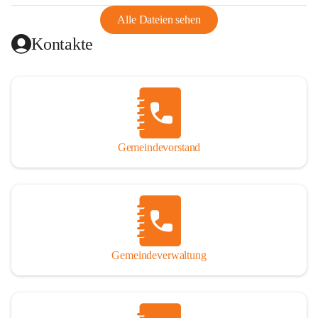
abgeschnitten, mit dem es wirtschaftlich eine Einheit bildete. 
Aus diesem Grund war die Bevölkerung dazu gezwungen, 
Alle Dateien sehen
Schmuggel zu betreiben. Es kam oft zu nächtlichen 
Kontakte
Überfällen und Schießereien. Erst mit dem Anschluss des 
Burgenlands an Österreich wurde es ruhiger und auch 
wirtschaftlich ging es bergauf. Dieser Aufschwung endete 
1926. Es folgten Arbeitslosigkeit, Preissteigerung und 
Unanbringlichkeit von Produkten. Daher wurde der 
Anschluss an das Deutsche Reich begrüßt. Als der Zweite 
Gemeindevorstand
Weltkrieg ausbrach, schwang die Stimmung um. Es starben 
26 Männer an der Front, weitere 16 werden vermisst.

Von 1971 bis 1991 gehörte Wörterberg zur Gemeinde 
Ollersdorf. Durch den Einsatz von mehreren Ortsansässigen 
wurde Wörterberg 1991 wieder eine eigenständige 
Gemeindeverwaltung
Gemeinde. 

Lage
Die Gemeinde liegt im Südburgenland im Nordwesten des 