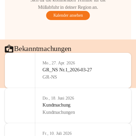
Gestaltung: Prof. Thomas Res
Müllabfuhr in deiner Region an.
📌H
inweis zum Urheberrech
Kalender ansehen
eingescannten Berichte, Chr
kulturellen Erbes der Geme
Urheberrecht bzw. den Rech
Wörterberg oder der jeweili
Eine Vervielfältigung, Weit
Bekanntmachungen
mit ausdrücklicher Zustimm
jeweiligen Urheberinnen und
Mo., 27. Apr. 2026
privaten Gebrauch hinaus b
GR_NS Nr.1_2026-03-27
🔏 
Zum Schutz unseres Geme
GR-NS
und Bürgern für die Bereits
Erinnerungen, die dazu beit
lebendig zu halten.
Do., 18. Juni 2026
Kundmachung
Kundmachungen
Fr., 10. Juli 2026