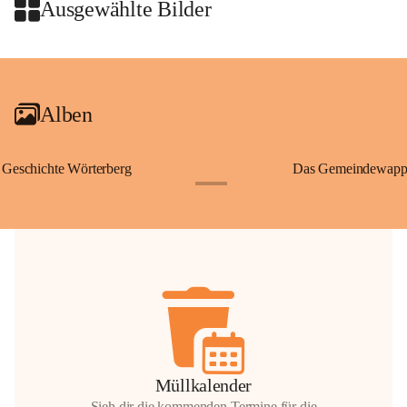
Wallfahrten und stillen Gebe
Ausgewählte Bilder
🌄 Von hier oben eröffnet si
und die sanfte Hügellandscha
+2
damit nicht nur ein religiöse
Ausflugsziel und ein bedeut
Alben
🙏 Viele persönliche Erinne
verbunden – sei es bei eine
einem stimmungsvollen Sonne
Geschichte Wörterberg
Das Gemeindewapp
bis heute ein wichtiger Teil 
+1
Gemeinde.
💬 
Erinnern Sie sich an bes
Stephan?
 Vielleicht an eine
wunderschönen Ausblick? Tei
in den Kommentaren.
📸 
Haben Sie historische Fo
Stephan?
 Wir freuen uns, we
gemeinsam die Geschichte v
📖 Quellen: „Kapelle St. St
Müllkalender
Komitee zur Erhaltung der Ka
Sieh dir die kommenden Termine für die