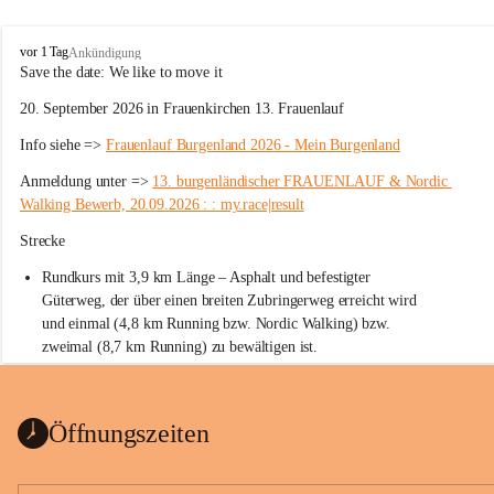
W
vor 1 Tag
Ankündigung
ö
Save the date: 
We like to move it
r
20. September 2026 in Frauenkirchen 13. Frauenlauf
t
e
Info siehe => 
Frauenlauf Burgenland 2026 - Mein Burgenland
r
b
Anmeldung unter => 
13. burgenländischer FRAUENLAUF & Nordic 
e
Walking Bewerb, 20.09.2026 : : my.race|result
r
g
Strecke
Rundkurs mit 3,9 km Länge – Asphalt und befestigter 
Güterweg, der über einen breiten Zubringerweg erreicht wird 
und einmal (4,8 km Running bzw. Nordic Walking) bzw. 
zweimal (8,7 km Running) zu bewältigen ist.
Start
Parkplatz auf der Rückseite der St. Martins Therme & Lodge
Öffnungszeiten
Ziel
Parkplatz auf der Rückseite der St. Martins Therme & Lodge 