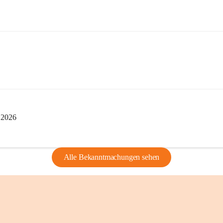
privaten Gebrau
🔏 
Zum Schutz u
und Bürgern für 
Erinnerungen, di
lebendig zu halte
i 2026
Alle Bekanntmachungen sehen