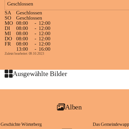
Geschlossen
Zielgelände mit Verpflegungstruck
SA
Geschlossen
Ablauf
SO
Geschlossen
MO
08:00
-
12:00
Samstag, 19.9.
DI
08:00
-
12:00
MI
08:00
-
12:00
13 bis 15 Uhr Startnummernausgabe, im Seminarraum der St. 
DO
08:00
-
12:00
Martins Therme & Lodge Frauenkirchen (vom Parkplatz hinter 
FR
08:00
-
12:00
der Therme zugänglich)
13:00
-
16:00
Zuletzt bearbeitet: 09.10.2023
Sonntag, 20.9.
09:15 Uhr Warm-up
09:30 Uhr Start Läuferinnen 4,8 km & 8,7 km
Ausgewählte Bilder
10:45 Uhr Warm-up
11:00 Uhr Start Walkerinnen 4,8 km
ab 12:30 Uhr Siegerinnenehrungen
Alben
Geschichte Wörterberg
Das Gemeindewapp