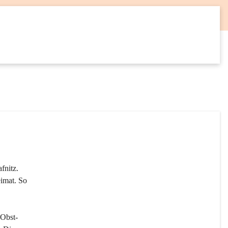
12
SEP
fnitz. 
imat. So 
 Obst- 