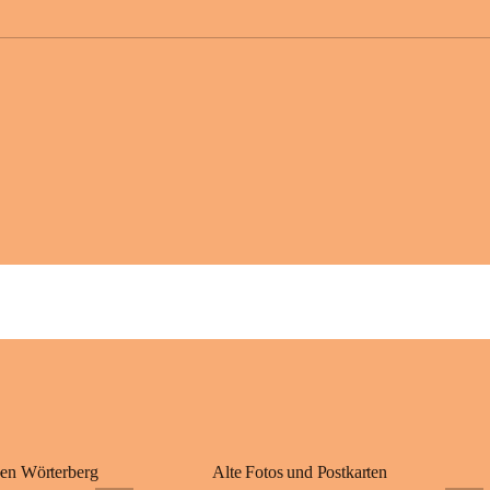
großer Weitsicht
gründete Bistüme
ungarischen Staa
wurde er später 
Gerade das heuti
Königreichs Ung
erinnert an diese
⛪ Im Inneren der 
eine Marienstatu
Jahrzehnte war u
Wallfahrten und 
🌄 Von hier oben
und die sanfte H
damit nicht nur e
Ausflugsziel und
🙏 Viele persönl
verbunden – sei 
einem stimmungsv
en Wörterberg
Alte Fotos und Postkarten
bis heute ein wic