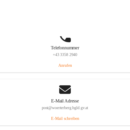
Hauptstraße 39, 7550 Wörterberg, AUT
Auf Karte ansehen
Telefonnummer
+43 3358 2940
Anrufen
E-Mail Adresse
post@woerterberg.bgld.gv.at
E-Mail schreiben