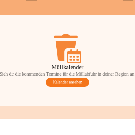
+2
+5
Gemeinde.
💬 
Erinnern Sie 
Stephan?
 Vielle
wunderschönen Au
in den Komment
📸 
Haben Sie his
Stephan?
 Wir fr
gemeinsam die G
📖 Quellen: „Kap
Müllkalender
Komitee zur Erhal
Sieh dir die kommenden Termine für die Müllabfuhr in deiner Region an
Gestaltung: Prof
Kalender ansehen
📌H
inweis zum 
eingescannten Be
kulturellen Erb
Urheberrecht bz
Wörterberg oder 
Eine Vervielfält
mit ausdrücklic
jeweiligen Urheb