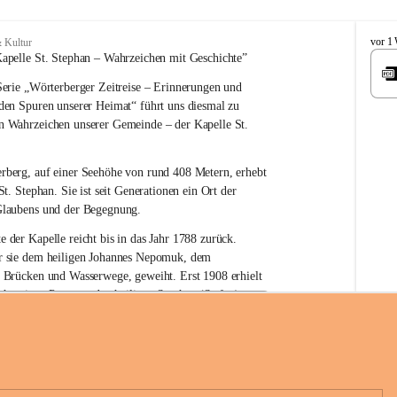
W
vor 1
 Kultur
ö
apelle St. Stephan – 
Wahrzeichen 
mit Geschichte”
r
erie 
„Wörterberger Zeitreise – Erinnerungen und 
t
e
 den Spuren unserer Heimat“
 führt uns diesmal zu 
r
n Wahrzeichen unserer Gemeinde – der 
Kapelle St. 
b
e
r
rberg, auf einer Seehöhe von rund 
408 Metern
, erhebt 
g
St. Stephan. Sie ist seit Generationen ein Ort der 
Glaubens und der Begegnung.
e der Kapelle reicht bis in das Jahr 1788 zurück.
 sie 
dem heiligen Johannes Nepomuk
, dem 
r Brücken und Wasserwege, geweiht. Erst 
1908
 erhielt 
n heutigen Patron – 
den heiligen Stephan (Stefan), 
hüre Komitee zur Erhaltung der Kapelle St. Stefan_Geme
rn
.
örterberg
die Kapelle den Namen St. Stephan?
an gilt als 
erster christlicher König Ungarns
. Er 
boren und im Jahr 1000 zum König gekrönt. Mit 