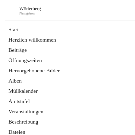
Wörterberg
Navigation
Start
Herzlich willkommen
Gemeinde
Beiträge
5 Schnellzugriffe
Öffnungszeiten
Bürgerservice
9 Schnellzugriffe
Hervorgehobene Bilder
Alben
Müllkalender
Amtstafel
Veranstaltungen
Beschreibung
Dateien