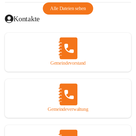
abgeschnitten, mit dem es wirtschaftlich eine Einheit bildete. 
Aus diesem Grund war die Bevölkerung dazu gezwungen, 
Alle Dateien sehen
Schmuggel zu betreiben. Es kam oft zu nächtlichen 
Kontakte
Überfällen und Schießereien. Erst mit dem Anschluss des 
Burgenlands an Österreich wurde es ruhiger und auch 
wirtschaftlich ging es bergauf. Dieser Aufschwung endete 
1926. Es folgten Arbeitslosigkeit, Preissteigerung und 
Unanbringlichkeit von Produkten. Daher wurde der 
Anschluss an das Deutsche Reich begrüßt. Als der Zweite 
Gemeindevorstand
Weltkrieg ausbrach, schwang die Stimmung um. Es starben 
26 Männer an der Front, weitere 16 werden vermisst.

Von 1971 bis 1991 gehörte Wörterberg zur Gemeinde 
Ollersdorf. Durch den Einsatz von mehreren Ortsansässigen 
wurde Wörterberg 1991 wieder eine eigenständige 
Gemeindeverwaltung
Gemeinde. 

Lage
Die Gemeinde liegt im Südburgenland im Nordwesten des 