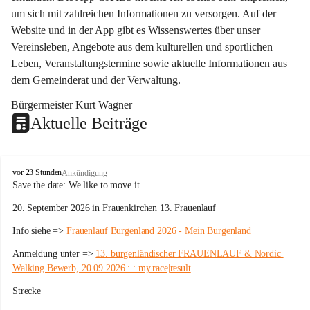
um sich mit zahlreichen Informationen zu versorgen. Auf der 
Website und in der App gibt es Wissenswertes über unser 
Vereinsleben, Angebote aus dem kulturellen und sportlichen 
Leben, Veranstaltungstermine sowie aktuelle Informationen aus 
dem Gemeinderat und der Verwaltung. 
Bürgermeister Kurt Wagner
Aktuelle Beiträge
W
vor 23 Stunden
Ankündigung
ö
Save the date: 
We like to move it
r
20. September 2026 in Frauenkirchen 13. Frauenlauf
t
e
Info siehe => 
Frauenlauf Burgenland 2026 - Mein Burgenland
r
b
Anmeldung unter => 
13. burgenländischer FRAUENLAUF & Nordic 
e
Walking Bewerb, 20.09.2026 : : my.race|result
r
g
Strecke