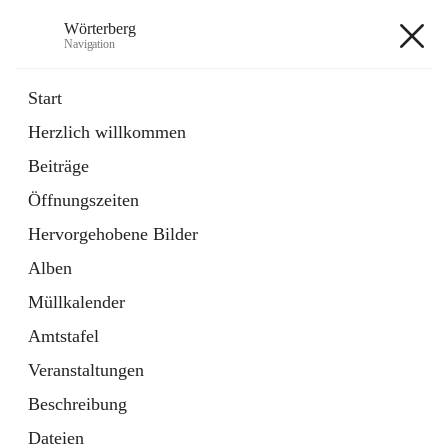
Wörterberg
Navigation
Wörterberg
Start
Herzlich willkommen
Gemeinde
Beiträge
5 Schnellzugriffe
Öffnungszeiten
Bürgerservice
9 Schnellzugriffe
Hervorgehobene Bilder
Alben
+9
Müllkalender
Amtstafel
Veranstaltungen
Beschreibung
Hauptadresse
Dateien