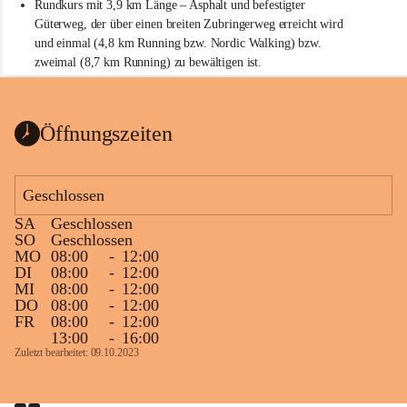
Rundkurs mit 3,9 km Länge – Asphalt und befestigter 
Güterweg, der über einen breiten Zubringerweg erreicht wird 
und einmal (4,8 km Running bzw. Nordic Walking) bzw. 
zweimal (8,7 km Running) zu bewältigen ist.
Start
Parkplatz auf der Rückseite der St. Martins Therme & Lodge
Öffnungszeiten
Ziel
Parkplatz auf der Rückseite der St. Martins Therme & Lodge 
Geschlossen
Zielgelände mit Verpflegungstruck
SA
Geschlossen
Ablauf
SO
Geschlossen
MO
08:00
-
12:00
Samstag, 19.9.
DI
08:00
-
12:00
MI
08:00
-
12:00
13 bis 15 Uhr Startnummernausgabe, im Seminarraum der St. 
DO
08:00
-
12:00
Martins Therme & Lodge Frauenkirchen (vom Parkplatz hinter 
FR
08:00
-
12:00
der Therme zugänglich)
13:00
-
16:00
Zuletzt bearbeitet: 09.10.2023
Sonntag, 20.9.
09:15 Uhr Warm-up