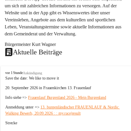
um sich mit zahlreichen Informationen zu versorgen. Auf der 
Website und in der App gibt es Wissenswertes über unser 
Vereinsleben, Angebote aus dem kulturellen und sportlichen 
Leben, Veranstaltungstermine sowie aktuelle Informationen aus 
dem Gemeinderat und der Verwaltung. 
Bürgermeister Kurt Wagner
Aktuelle Beiträge
W
vor 1 Stunde
Ankündigung
ö
Save the date: 
We like to move it
r
20. September 2026 in Frauenkirchen 13. Frauenlauf
t
e
Info siehe => 
Frauenlauf Burgenland 2026 - Mein Burgenland
r
b
Anmeldung unter => 
13. burgenländischer FRAUENLAUF & Nordic 
e
Walking Bewerb, 20.09.2026 : : my.race|result
r
g
Strecke