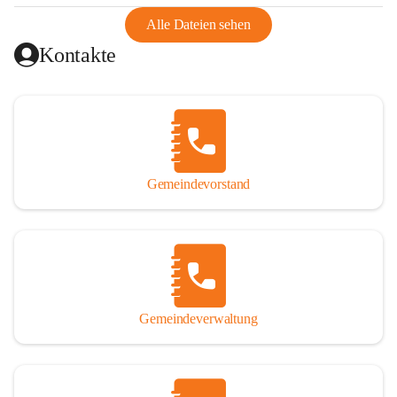
abgeschnitten, mit dem es wirtschaftlich eine Einheit bildete. 
Aus diesem Grund war die Bevölkerung dazu gezwungen, 
Alle Dateien sehen
Schmuggel zu betreiben. Es kam oft zu nächtlichen 
Kontakte
Überfällen und Schießereien. Erst mit dem Anschluss des 
Burgenlands an Österreich wurde es ruhiger und auch 
wirtschaftlich ging es bergauf. Dieser Aufschwung endete 
1926. Es folgten Arbeitslosigkeit, Preissteigerung und 
Unanbringlichkeit von Produkten. Daher wurde der 
Anschluss an das Deutsche Reich begrüßt. Als der Zweite 
Gemeindevorstand
Weltkrieg ausbrach, schwang die Stimmung um. Es starben 
26 Männer an der Front, weitere 16 werden vermisst.

Von 1971 bis 1991 gehörte Wörterberg zur Gemeinde 
Ollersdorf. Durch den Einsatz von mehreren Ortsansässigen 
wurde Wörterberg 1991 wieder eine eigenständige 
Gemeindeverwaltung
Gemeinde. 

Lage
Die Gemeinde liegt im Südburgenland im Nordwesten des 