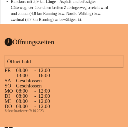
Rundkurs mit 3,9 km Länge – Asphalt und befestigter 
Güterweg, der über einen breiten Zubringerweg erreicht wird 
und einmal (4,8 km Running bzw. Nordic Walking) bzw. 
zweimal (8,7 km Running) zu bewältigen ist.
Start
Parkplatz auf der Rückseite der St. Martins Therme & Lodge
Öffnungszeiten
Ziel
Parkplatz auf der Rückseite der St. Martins Therme & Lodge 
Öffnet bald
Zielgelände mit Verpflegungstruck
FR
08:00
-
12:00
Ablauf
13:00
-
16:00
SA
Geschlossen
Samstag, 19.9.
SO
Geschlossen
MO
08:00
-
12:00
13 bis 15 Uhr Startnummernausgabe, im Seminarraum der St. 
DI
08:00
-
12:00
Martins Therme & Lodge Frauenkirchen (vom Parkplatz hinter 
MI
08:00
-
12:00
der Therme zugänglich)
DO
08:00
-
12:00
Zuletzt bearbeitet: 09.10.2023
Sonntag, 20.9.
09:15 Uhr Warm-up