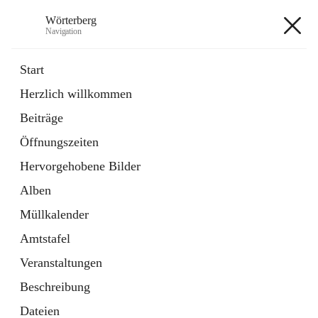
Wörterberg
Navigation
Wörterberg
Start
Herzlich willkommen
Gemeinde
Beiträge
5 Schnellzugriffe
Öffnungszeiten
Bürgerservice
9 Schnellzugriffe
Hervorgehobene Bilder
Alben
+9
Müllkalender
Amtstafel
Veranstaltungen
Beschreibung
Hauptadresse
Dateien