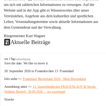
um sich mit zahlreichen Informationen zu versorgen. Auf der 
Website und in der App gibt es Wissenswertes über unser 
Vereinsleben, Angebote aus dem kulturellen und sportlichen 
Leben, Veranstaltungstermine sowie aktuelle Informationen aus 
dem Gemeinderat und der Verwaltung. 
Bürgermeister Kurt Wagner
Aktuelle Beiträge
W
vor 1 Tag
Ankündigung
ö
Save the date: 
We like to move it
r
20. September 2026 in Frauenkirchen 13. Frauenlauf
t
e
Info siehe => 
Frauenlauf Burgenland 2026 - Mein Burgenland
r
b
Anmeldung unter => 
13. burgenländischer FRAUENLAUF & Nordic 
e
Walking Bewerb, 20.09.2026 : : my.race|result
r
g
Strecke