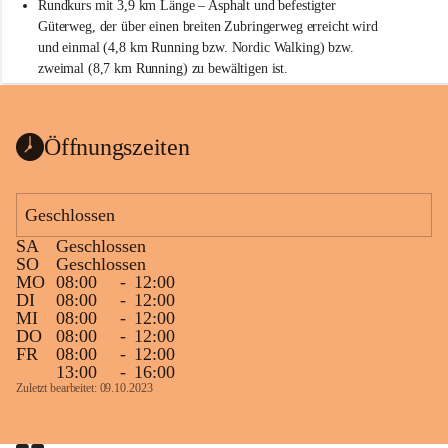
Rundkurs mit 3,9 km Länge – Asphalt und befestigter 
Güterweg, der über einen breiten Zubringerweg erreicht wird 
und einmal (4,8 km Running bzw. Nordic Walking) bzw. 
zweimal (8,7 km Running) zu bewältigen ist.
Start
Parkplatz auf der Rückseite der St. Martins Therme & Lodge
Öffnungszeiten
Ziel
Parkplatz auf der Rückseite der St. Martins Therme & Lodge 
Geschlossen
Zielgelände mit Verpflegungstruck
SA
Geschlossen
Ablauf
SO
Geschlossen
MO
08:00
-
12:00
Samstag, 19.9.
DI
08:00
-
12:00
MI
08:00
-
12:00
13 bis 15 Uhr Startnummernausgabe, im Seminarraum der St. 
DO
08:00
-
12:00
Martins Therme & Lodge Frauenkirchen (vom Parkplatz hinter 
FR
08:00
-
12:00
der Therme zugänglich)
13:00
-
16:00
Zuletzt bearbeitet: 09.10.2023
Sonntag, 20.9.
09:15 Uhr Warm-up