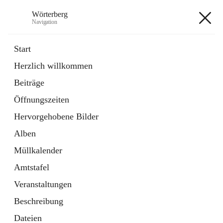
Wörterberg
Navigation
Wörterberg
Start
Herzlich willkommen
Gemeinde
Beiträge
5 Schnellzugriffe
Öffnungszeiten
Bürgerservice
9 Schnellzugriffe
Hervorgehobene Bilder
Alben
+9
Müllkalender
Amtstafel
Veranstaltungen
Beschreibung
Hauptadresse
Dateien