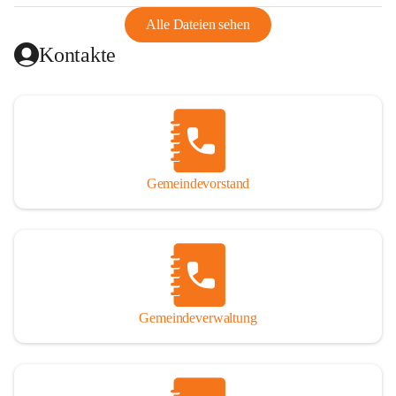
abgeschnitten, mit dem es wirtschaftlich eine Einheit bildete. 
Aus diesem Grund war die Bevölkerung dazu gezwungen, 
Alle Dateien sehen
Schmuggel zu betreiben. Es kam oft zu nächtlichen 
Kontakte
Überfällen und Schießereien. Erst mit dem Anschluss des 
Burgenlands an Österreich wurde es ruhiger und auch 
wirtschaftlich ging es bergauf. Dieser Aufschwung endete 
1926. Es folgten Arbeitslosigkeit, Preissteigerung und 
Unanbringlichkeit von Produkten. Daher wurde der 
Anschluss an das Deutsche Reich begrüßt. Als der Zweite 
Gemeindevorstand
Weltkrieg ausbrach, schwang die Stimmung um. Es starben 
26 Männer an der Front, weitere 16 werden vermisst.

Von 1971 bis 1991 gehörte Wörterberg zur Gemeinde 
Ollersdorf. Durch den Einsatz von mehreren Ortsansässigen 
wurde Wörterberg 1991 wieder eine eigenständige 
Gemeindeverwaltung
Gemeinde. 

Lage
Die Gemeinde liegt im Südburgenland im Nordwesten des 