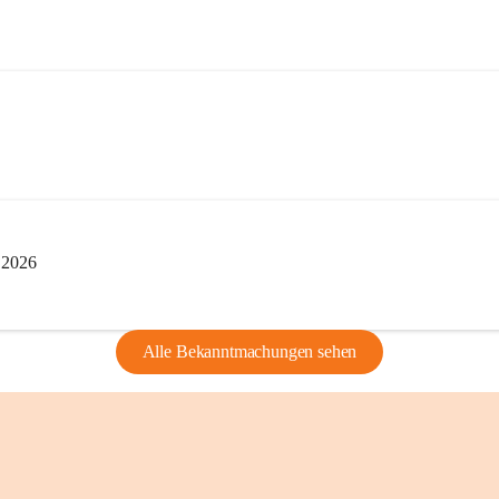
privaten Gebrau
🔏 
Zum Schutz u
und Bürgern für 
Erinnerungen, di
lebendig zu halte
i 2026
Alle Bekanntmachungen sehen