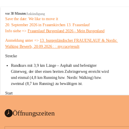
W
vor 30 Minuten
Ankündigung
ö
Save the date: 
We like to move it
r
20. September 2026 in Frauenkirchen 13. Frauenlauf
t
Info siehe => 
Frauenlauf Burgenland 2026 - Mein Burgenland
e
r
Anmeldung unter => 
13. burgenländischer FRAUENLAUF & Nordic 
b
Walking Bewerb, 20.09.2026 : : my.race|result
e
r
Strecke
g
Rundkurs mit 3,9 km Länge – Asphalt und befestigter 
Güterweg, der über einen breiten Zubringerweg erreicht wird 
und einmal (4,8 km Running bzw. Nordic Walking) bzw. 
zweimal (8,7 km Running) zu bewältigen ist.
Start
Parkplatz auf der Rückseite der St. Martins Therme & Lodge
Öffnungszeiten
Ziel
Parkplatz auf der Rückseite der St. Martins Therme & Lodge 
Zielgelände mit Verpflegungstruck