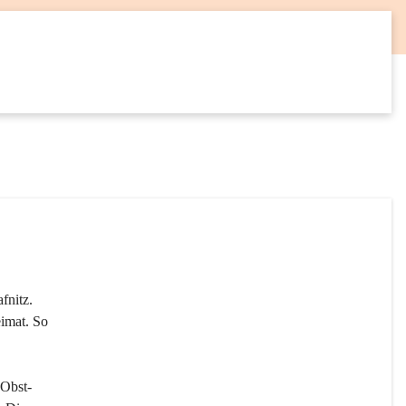
12
SEP
fnitz. 
imat. So 
 Obst- 