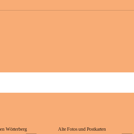
großer Weitsicht
gründete Bistüme
ungarischen Staa
wurde er später 
Gerade das heuti
Königreichs Ung
erinnert an diese
⛪ Im Inneren der 
eine Marienstatu
Jahrzehnte war u
Wallfahrten und 
🌄 Von hier oben
und die sanfte H
damit nicht nur e
Ausflugsziel und
🙏 Viele persönl
verbunden – sei 
einem stimmungsv
en Wörterberg
Alte Fotos und Postkarten
bis heute ein wic