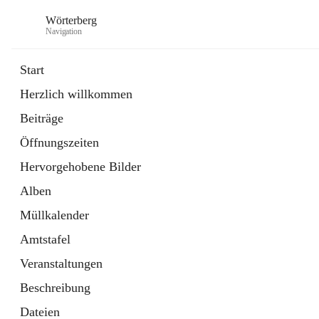
Wörterberg
Navigation
Start
Herzlich willkommen
Gemeinde
Beiträge
5 Schnellzugriffe
Öffnungszeiten
Bürgerservice
9 Schnellzugriffe
Hervorgehobene Bilder
Alben
Müllkalender
Amtstafel
Veranstaltungen
Beschreibung
Dateien