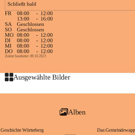
Schließt bald
Ablauf
FR
08:00
-
12:00
13:00
-
16:00
Samstag, 19.9.
SA
Geschlossen
13 bis 15 Uhr Startnummernausgabe, im Seminarraum der St. 
SO
Geschlossen
MO
08:00
-
12:00
Martins Therme & Lodge Frauenkirchen (vom Parkplatz hinter 
DI
08:00
-
12:00
der Therme zugänglich)
MI
08:00
-
12:00
DO
08:00
-
12:00
Sonntag, 20.9.
Zuletzt bearbeitet: 09.10.2023
09:15 Uhr Warm-up
09:30 Uhr Start Läuferinnen 4,8 km & 8,7 km
10:45 Uhr Warm-up
Ausgewählte Bilder
11:00 Uhr Start Walkerinnen 4,8 km
ab 12:30 Uhr Siegerinnenehrungen
Alben
Geschichte Wörterberg
Das Gemeindewapp