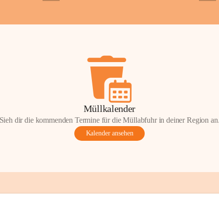
+2
+5
Gemeinde.
💬 
Erinnern Sie 
Stephan?
 Vielle
wunderschönen Au
in den Komment
📸 
Haben Sie his
Stephan?
 Wir fr
gemeinsam die G
📖 Quellen: „Kap
Müllkalender
Komitee zur Erhal
Sieh dir die kommenden Termine für die Müllabfuhr in deiner Region an
Gestaltung: Prof
Kalender ansehen
📌H
inweis zum 
eingescannten Be
kulturellen Erb
Urheberrecht bz
Wörterberg oder 
Eine Vervielfält
mit ausdrücklic
jeweiligen Urheb