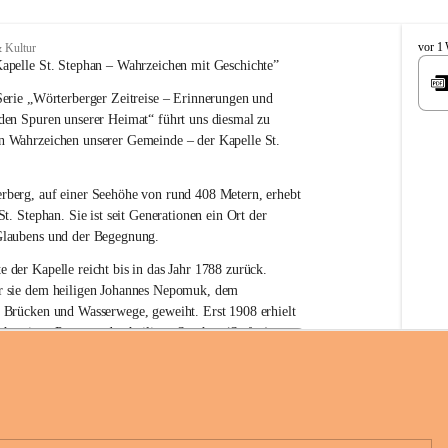
W
vor 1
 Kultur
ö
apelle St. Stephan – 
Wahrzeichen 
mit Geschichte”
r
erie 
„Wörterberger Zeitreise – Erinnerungen und 
t
e
 den Spuren unserer Heimat“
 führt uns diesmal zu 
r
n Wahrzeichen unserer Gemeinde – der 
Kapelle St. 
b
e
r
rberg, auf einer Seehöhe von rund 
408 Metern
, erhebt 
g
St. Stephan. Sie ist seit Generationen ein Ort der 
Glaubens und der Begegnung.
e der Kapelle reicht bis in das Jahr 1788 zurück.
 sie 
dem heiligen Johannes Nepomuk
, dem 
r Brücken und Wasserwege, geweiht. Erst 
1908
 erhielt 
n heutigen Patron – 
den heiligen Stephan (Stefan), 
hüre Komitee zur Erhaltung der Kapelle St. Stefan_Geme
rn
.
örterberg
die Kapelle den Namen St. Stephan?
an gilt als 
erster christlicher König Ungarns
. Er 
boren und im Jahr 1000 zum König gekrönt. Mit 