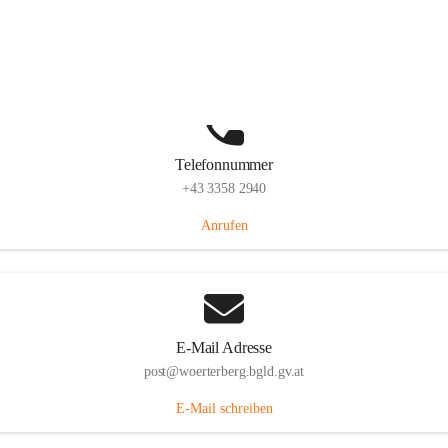
Hauptstraße 39, 7550 Wörterberg, AUT
Auf Karte ansehen
Telefonnummer
+43 3358 2940
Anrufen
E-Mail Adresse
post@woerterberg.bgld.gv.at
E-Mail schreiben