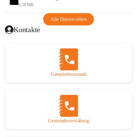
und Ungarn war. Dadurch war Wörterberg von Wörth 
0,58 MB
abgeschnitten, mit dem es wirtschaftlich eine Einheit bildete. 
Aus diesem Grund war die Bevölkerung dazu gezwungen, 
Alle Dateien sehen
Schmuggel zu betreiben. Es kam oft zu nächtlichen 
Kontakte
Überfällen und Schießereien. Erst mit dem Anschluss des 
Burgenlands an Österreich wurde es ruhiger und auch 
wirtschaftlich ging es bergauf. Dieser Aufschwung endete 
1926. Es folgten Arbeitslosigkeit, Preissteigerung und 
Unanbringlichkeit von Produkten. Daher wurde der 
Anschluss an das Deutsche Reich begrüßt. Als der Zweite 
Gemeindevorstand
Weltkrieg ausbrach, schwang die Stimmung um. Es starben 
26 Männer an der Front, weitere 16 werden vermisst.

Von 1971 bis 1991 gehörte Wörterberg zur Gemeinde 
Ollersdorf. Durch den Einsatz von mehreren Ortsansässigen 
wurde Wörterberg 1991 wieder eine eigenständige 
Gemeindeverwaltung
Gemeinde. 

Lage