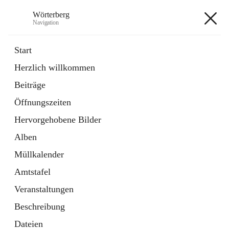
Wörterberg
Navigation
Wörterberg
Start
Herzlich willkommen
Gemeinde
Beiträge
5 Schnellzugriffe
Öffnungszeiten
Bürgerservice
9 Schnellzugriffe
Hervorgehobene Bilder
Alben
+9
Müllkalender
Amtstafel
Veranstaltungen
Beschreibung
Hauptadresse
Dateien