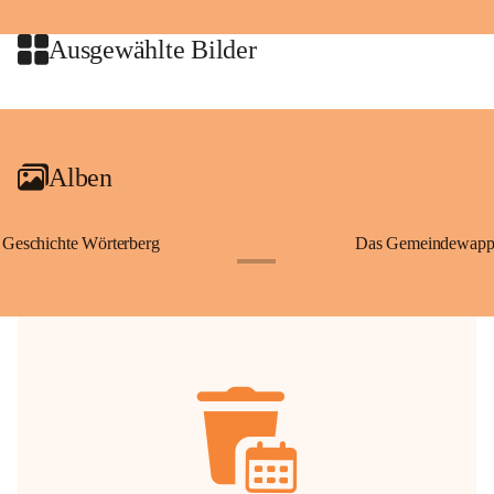
jeweiligen Urheberinnen und Urheber gestattet. Eine Nutzung über den 
privaten Gebrauch hinaus bedarf der vorherigen Zustimmung.
Ausgewählte Bilder
🔏 
Zum Schutz unseres Gemeindearchivs danken wir allen Bürgerinnen 
und Bürgern für die Bereitstellung von Bildern, Dokumenten und 
+2
Erinnerungen, die dazu beitragen, die Geschichte unserer Heimat 
lebendig zu halten.
Alben
Geschichte Wörterberg
Das Gemeindewapp
+1