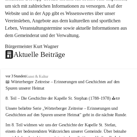
um sich mit zahlreichen Informationen zu versorgen. Auf der 
Website und in der App gibt es Wissenswertes über unser 
Vereinsleben, Angebote aus dem kulturellen und sportlichen 
Leben, Veranstaltungstermine sowie aktuelle Informationen aus 
dem Gemeinderat und der Verwaltung. 
Bürgermeister Kurt Wagner
Aktuelle Beiträge
W
vor 3 Stunden
Kunst & Kultur
ö
📖 Wörterberger Zeitreise – Erinnerungen und Geschichten auf den 
r
Spuren unserer Heimat
t
e
8. Teil – Die Geschichte der Kapelle St. Stephan (1788–1978)
 ⛪📜
r
Unsere beliebte Serie 
„Wörterberger Zeitreise – Erinnerungen und 
b
e
Geschichten auf den Spuren unserer Heimat“
 geht in die nächste Runde.
r
Im 
8. Teil
 widmen wir uns der Geschichte der 
Kapelle St. Stefan
, 
g
einem der bedeutendsten Wahrzeichen unserer Gemeinde. Über beinahe 