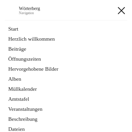
Wörterberg
Navigation
Wörterberg
Start
Herzlich willkommen
Gemeinde
Beiträge
5 Schnellzugriffe
Öffnungszeiten
Bürgerservice
9 Schnellzugriffe
Hervorgehobene Bilder
Alben
+9
Müllkalender
Amtstafel
Veranstaltungen
Beschreibung
Hauptadresse
Dateien