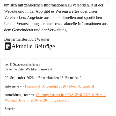
um sich mit zahlreichen Informationen zu versorgen. Auf der 
Website und in der App gibt es Wissenswertes über unser 
Vereinsleben, Angebote aus dem kulturellen und sportlichen 
Leben, Veranstaltungstermine sowie aktuelle Informationen aus 
dem Gemeinderat und der Verwaltung. 
Bürgermeister Kurt Wagner
Aktuelle Beiträge
W
vor 17 Stunden
Ankündigung
ö
Save the date: 
We like to move it
r
20. September 2026 in Frauenkirchen 13. Frauenlauf
t
e
Info siehe => 
Frauenlauf Burgenland 2026 - Mein Burgenland
r
b
Anmeldung unter => 
13. burgenländischer FRAUENLAUF & Nordic 
e
Walking Bewerb, 20.09.2026 : : my.race|result
r
g
Strecke