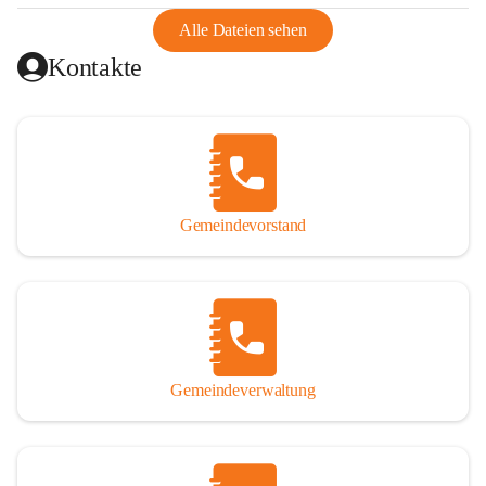
abgeschnitten, mit dem es wirtschaftlich eine Einheit bildete. 
Aus diesem Grund war die Bevölkerung dazu gezwungen, 
Alle Dateien sehen
Schmuggel zu betreiben. Es kam oft zu nächtlichen 
Kontakte
Überfällen und Schießereien. Erst mit dem Anschluss des 
Burgenlands an Österreich wurde es ruhiger und auch 
wirtschaftlich ging es bergauf. Dieser Aufschwung endete 
1926. Es folgten Arbeitslosigkeit, Preissteigerung und 
Unanbringlichkeit von Produkten. Daher wurde der 
Anschluss an das Deutsche Reich begrüßt. Als der Zweite 
Gemeindevorstand
Weltkrieg ausbrach, schwang die Stimmung um. Es starben 
26 Männer an der Front, weitere 16 werden vermisst.

Von 1971 bis 1991 gehörte Wörterberg zur Gemeinde 
Ollersdorf. Durch den Einsatz von mehreren Ortsansässigen 
wurde Wörterberg 1991 wieder eine eigenständige 
Gemeindeverwaltung
Gemeinde. 

Lage
Die Gemeinde liegt im Südburgenland im Nordwesten des 