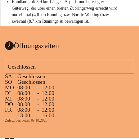
Rundkurs mit 3,9 km Länge – Asphalt und befestigter 
Güterweg, der über einen breiten Zubringerweg erreicht wird 
und einmal (4,8 km Running bzw. Nordic Walking) bzw. 
zweimal (8,7 km Running) zu bewältigen ist.
Start
Parkplatz auf der Rückseite der St. Martins Therme & Lodge
Öffnungszeiten
Ziel
Parkplatz auf der Rückseite der St. Martins Therme & Lodge 
Geschlossen
Zielgelände mit Verpflegungstruck
SA
Geschlossen
Ablauf
SO
Geschlossen
MO
08:00
-
12:00
Samstag, 19.9.
DI
08:00
-
12:00
MI
08:00
-
12:00
13 bis 15 Uhr Startnummernausgabe, im Seminarraum der St. 
DO
08:00
-
12:00
Martins Therme & Lodge Frauenkirchen (vom Parkplatz hinter 
FR
08:00
-
12:00
der Therme zugänglich)
13:00
-
16:00
Zuletzt bearbeitet: 09.10.2023
Sonntag, 20.9.
09:15 Uhr Warm-up