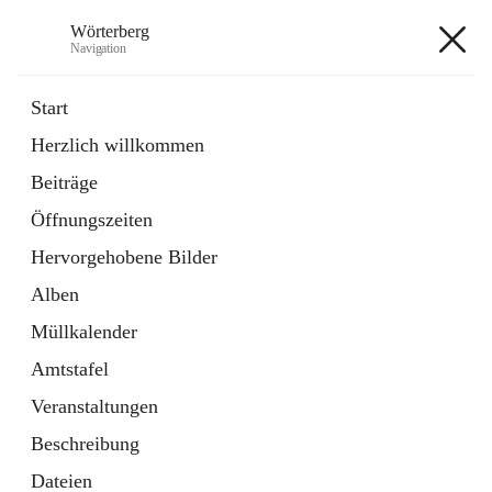
Wörterberg
Navigation
Wörterberg
Start
Herzlich willkommen
Gemeinde
Beiträge
5 Schnellzugriffe
Öffnungszeiten
Bürgerservice
9 Schnellzugriffe
Hervorgehobene Bilder
Alben
+9
Müllkalender
Amtstafel
Veranstaltungen
Beschreibung
Hauptadresse
Dateien