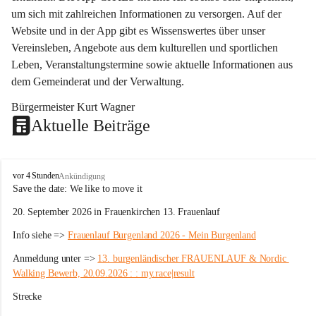
um sich mit zahlreichen Informationen zu versorgen. Auf der 
Website und in der App gibt es Wissenswertes über unser 
Vereinsleben, Angebote aus dem kulturellen und sportlichen 
Leben, Veranstaltungstermine sowie aktuelle Informationen aus 
dem Gemeinderat und der Verwaltung. 
Bürgermeister Kurt Wagner
Aktuelle Beiträge
W
vor 4 Stunden
Ankündigung
ö
Save the date: 
We like to move it
r
20. September 2026 in Frauenkirchen 13. Frauenlauf
t
e
Info siehe => 
Frauenlauf Burgenland 2026 - Mein Burgenland
r
b
Anmeldung unter => 
13. burgenländischer FRAUENLAUF & Nordic 
e
Walking Bewerb, 20.09.2026 : : my.race|result
r
g
Strecke