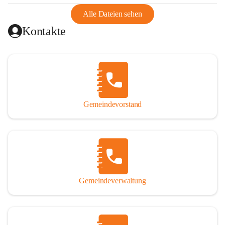
abgeschnitten, mit dem es wirtschaftlich eine Einheit bildete. 
Aus diesem Grund war die Bevölkerung dazu gezwungen, 
Alle Dateien sehen
Schmuggel zu betreiben. Es kam oft zu nächtlichen 
Kontakte
Überfällen und Schießereien. Erst mit dem Anschluss des 
Burgenlands an Österreich wurde es ruhiger und auch 
wirtschaftlich ging es bergauf. Dieser Aufschwung endete 
1926. Es folgten Arbeitslosigkeit, Preissteigerung und 
Unanbringlichkeit von Produkten. Daher wurde der 
Anschluss an das Deutsche Reich begrüßt. Als der Zweite 
Gemeindevorstand
Weltkrieg ausbrach, schwang die Stimmung um. Es starben 
26 Männer an der Front, weitere 16 werden vermisst.

Von 1971 bis 1991 gehörte Wörterberg zur Gemeinde 
Ollersdorf. Durch den Einsatz von mehreren Ortsansässigen 
wurde Wörterberg 1991 wieder eine eigenständige 
Gemeindeverwaltung
Gemeinde. 

Lage
Die Gemeinde liegt im Südburgenland im Nordwesten des 