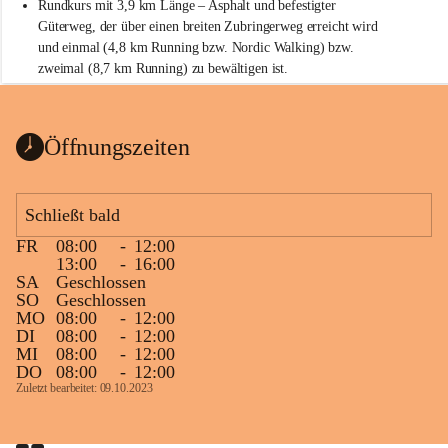
Rundkurs mit 3,9 km Länge – Asphalt und befestigter 
Güterweg, der über einen breiten Zubringerweg erreicht wird 
und einmal (4,8 km Running bzw. Nordic Walking) bzw. 
zweimal (8,7 km Running) zu bewältigen ist.
Start
Parkplatz auf der Rückseite der St. Martins Therme & Lodge
Öffnungszeiten
Ziel
Parkplatz auf der Rückseite der St. Martins Therme & Lodge 
Schließt bald
Zielgelände mit Verpflegungstruck
FR
08:00
-
12:00
Ablauf
13:00
-
16:00
SA
Geschlossen
Samstag, 19.9.
SO
Geschlossen
MO
08:00
-
12:00
13 bis 15 Uhr Startnummernausgabe, im Seminarraum der St. 
DI
08:00
-
12:00
Martins Therme & Lodge Frauenkirchen (vom Parkplatz hinter 
MI
08:00
-
12:00
der Therme zugänglich)
DO
08:00
-
12:00
Zuletzt bearbeitet: 09.10.2023
Sonntag, 20.9.
09:15 Uhr Warm-up