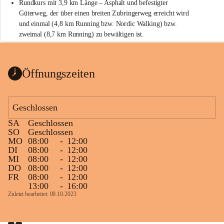
Rundkurs mit 3,9 km Länge – Asphalt und befestigter 
Güterweg, der über einen breiten Zubringerweg erreicht wird 
und einmal (4,8 km Running bzw. Nordic Walking) bzw. 
zweimal (8,7 km Running) zu bewältigen ist.
Start
Parkplatz auf der Rückseite der St. Martins Therme & Lodge
Öffnungszeiten
Ziel
Parkplatz auf der Rückseite der St. Martins Therme & Lodge 
Geschlossen
Zielgelände mit Verpflegungstruck
SA
Geschlossen
Ablauf
SO
Geschlossen
MO
08:00
-
12:00
Samstag, 19.9.
DI
08:00
-
12:00
MI
08:00
-
12:00
13 bis 15 Uhr Startnummernausgabe, im Seminarraum der St. 
DO
08:00
-
12:00
Martins Therme & Lodge Frauenkirchen (vom Parkplatz hinter 
FR
08:00
-
12:00
der Therme zugänglich)
13:00
-
16:00
Zuletzt bearbeitet: 09.10.2023
Sonntag, 20.9.
09:15 Uhr Warm-up