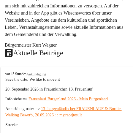
um sich mit zahlreichen Informationen zu versorgen. Auf der 
Website und in der App gibt es Wissenswertes über unser 
Vereinsleben, Angebote aus dem kulturellen und sportlichen 
Leben, Veranstaltungstermine sowie aktuelle Informationen aus 
dem Gemeinderat und der Verwaltung. 
Bürgermeister Kurt Wagner
Aktuelle Beiträge
W
vor 15 Stunden
Ankündigung
ö
Save the date: 
We like to move it
r
20. September 2026 in Frauenkirchen 13. Frauenlauf
t
e
Info siehe => 
Frauenlauf Burgenland 2026 - Mein Burgenland
r
b
Anmeldung unter => 
13. burgenländischer FRAUENLAUF & Nordic 
e
Walking Bewerb, 20.09.2026 : : my.race|result
r
g
Strecke