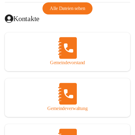
abgeschnitten, mit dem es wirtschaftlich eine Einheit bildete. 
Aus diesem Grund war die Bevölkerung dazu gezwungen, 
Alle Dateien sehen
Schmuggel zu betreiben. Es kam oft zu nächtlichen 
Kontakte
Überfällen und Schießereien. Erst mit dem Anschluss des 
Burgenlands an Österreich wurde es ruhiger und auch 
wirtschaftlich ging es bergauf. Dieser Aufschwung endete 
1926. Es folgten Arbeitslosigkeit, Preissteigerung und 
Unanbringlichkeit von Produkten. Daher wurde der 
Anschluss an das Deutsche Reich begrüßt. Als der Zweite 
Gemeindevorstand
Weltkrieg ausbrach, schwang die Stimmung um. Es starben 
26 Männer an der Front, weitere 16 werden vermisst.

Von 1971 bis 1991 gehörte Wörterberg zur Gemeinde 
Ollersdorf. Durch den Einsatz von mehreren Ortsansässigen 
wurde Wörterberg 1991 wieder eine eigenständige 
Gemeindeverwaltung
Gemeinde. 

Lage
Die Gemeinde liegt im Südburgenland im Nordwesten des 