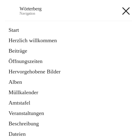
Wörterberg
Navigation
Wörterberg
Start
Herzlich willkommen
Gemeinde
Beiträge
5 Schnellzugriffe
Öffnungszeiten
Bürgerservice
9 Schnellzugriffe
Hervorgehobene Bilder
Alben
+9
Müllkalender
Amtstafel
Veranstaltungen
Beschreibung
Hauptadresse
Dateien