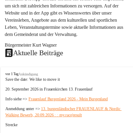
um sich mit zahlreichen Informationen zu versorgen. Auf der 
Website und in der App gibt es Wissenswertes über unser 
Vereinsleben, Angebote aus dem kulturellen und sportlichen 
Leben, Veranstaltungstermine sowie aktuelle Informationen aus 
dem Gemeinderat und der Verwaltung. 
Bürgermeister Kurt Wagner
Aktuelle Beiträge
W
vor 1 Tag
Ankündigung
ö
Save the date: 
We like to move it
r
20. September 2026 in Frauenkirchen 13. Frauenlauf
t
e
Info siehe => 
Frauenlauf Burgenland 2026 - Mein Burgenland
r
b
Anmeldung unter => 
13. burgenländischer FRAUENLAUF & Nordic 
e
Walking Bewerb, 20.09.2026 : : my.race|result
r
g
Strecke