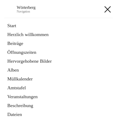
Wörterberg
Navigation
Wörterberg
Start
Herzlich willkommen
Gemeinde
Beiträge
5 Schnellzugriffe
Öffnungszeiten
Bürgerservice
9 Schnellzugriffe
Hervorgehobene Bilder
Alben
+9
Müllkalender
Amtstafel
Veranstaltungen
Beschreibung
Hauptadresse
Dateien