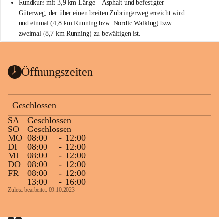
Rundkurs mit 3,9 km Länge – Asphalt und befestigter 
Güterweg, der über einen breiten Zubringerweg erreicht wird 
und einmal (4,8 km Running bzw. Nordic Walking) bzw. 
zweimal (8,7 km Running) zu bewältigen ist.
Start
Parkplatz auf der Rückseite der St. Martins Therme & Lodge
Öffnungszeiten
Ziel
Parkplatz auf der Rückseite der St. Martins Therme & Lodge 
Geschlossen
Zielgelände mit Verpflegungstruck
SA
Geschlossen
Ablauf
SO
Geschlossen
MO
08:00
-
12:00
Samstag, 19.9.
DI
08:00
-
12:00
MI
08:00
-
12:00
13 bis 15 Uhr Startnummernausgabe, im Seminarraum der St. 
DO
08:00
-
12:00
Martins Therme & Lodge Frauenkirchen (vom Parkplatz hinter 
FR
08:00
-
12:00
der Therme zugänglich)
13:00
-
16:00
Zuletzt bearbeitet: 09.10.2023
Sonntag, 20.9.
09:15 Uhr Warm-up