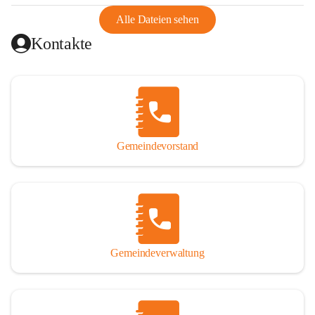
abgeschnitten, mit dem es wirtschaftlich eine Einheit bildete. 
Aus diesem Grund war die Bevölkerung dazu gezwungen, 
Alle Dateien sehen
Schmuggel zu betreiben. Es kam oft zu nächtlichen 
Kontakte
Überfällen und Schießereien. Erst mit dem Anschluss des 
Burgenlands an Österreich wurde es ruhiger und auch 
wirtschaftlich ging es bergauf. Dieser Aufschwung endete 
1926. Es folgten Arbeitslosigkeit, Preissteigerung und 
Unanbringlichkeit von Produkten. Daher wurde der 
Anschluss an das Deutsche Reich begrüßt. Als der Zweite 
Gemeindevorstand
Weltkrieg ausbrach, schwang die Stimmung um. Es starben 
26 Männer an der Front, weitere 16 werden vermisst.

Von 1971 bis 1991 gehörte Wörterberg zur Gemeinde 
Ollersdorf. Durch den Einsatz von mehreren Ortsansässigen 
wurde Wörterberg 1991 wieder eine eigenständige 
Gemeindeverwaltung
Gemeinde. 

Lage
Die Gemeinde liegt im Südburgenland im Nordwesten des 