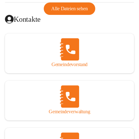
abgeschnitten, mit dem es wirtschaftlich eine Einheit bildete. 
Aus diesem Grund war die Bevölkerung dazu gezwungen, 
Alle Dateien sehen
Schmuggel zu betreiben. Es kam oft zu nächtlichen 
Kontakte
Überfällen und Schießereien. Erst mit dem Anschluss des 
Burgenlands an Österreich wurde es ruhiger und auch 
wirtschaftlich ging es bergauf. Dieser Aufschwung endete 
1926. Es folgten Arbeitslosigkeit, Preissteigerung und 
Unanbringlichkeit von Produkten. Daher wurde der 
Anschluss an das Deutsche Reich begrüßt. Als der Zweite 
Gemeindevorstand
Weltkrieg ausbrach, schwang die Stimmung um. Es starben 
26 Männer an der Front, weitere 16 werden vermisst.

Von 1971 bis 1991 gehörte Wörterberg zur Gemeinde 
Ollersdorf. Durch den Einsatz von mehreren Ortsansässigen 
wurde Wörterberg 1991 wieder eine eigenständige 
Gemeindeverwaltung
Gemeinde. 

Lage
Die Gemeinde liegt im Südburgenland im Nordwesten des 