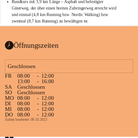
Rundkurs mit 3,9 km Länge – Asphalt und befestigter 
Güterweg, der über einen breiten Zubringerweg erreicht wird 
und einmal (4,8 km Running bzw. Nordic Walking) bzw. 
zweimal (8,7 km Running) zu bewältigen ist.
Start
Parkplatz auf der Rückseite der St. Martins Therme & Lodge
Öffnungszeiten
Ziel
Parkplatz auf der Rückseite der St. Martins Therme & Lodge 
Geschlossen
Zielgelände mit Verpflegungstruck
FR
08:00
-
12:00
Ablauf
13:00
-
16:00
SA
Geschlossen
Samstag, 19.9.
SO
Geschlossen
MO
08:00
-
12:00
13 bis 15 Uhr Startnummernausgabe, im Seminarraum der St. 
DI
08:00
-
12:00
Martins Therme & Lodge Frauenkirchen (vom Parkplatz hinter 
MI
08:00
-
12:00
der Therme zugänglich)
DO
08:00
-
12:00
Zuletzt bearbeitet: 09.10.2023
Sonntag, 20.9.
09:15 Uhr Warm-up