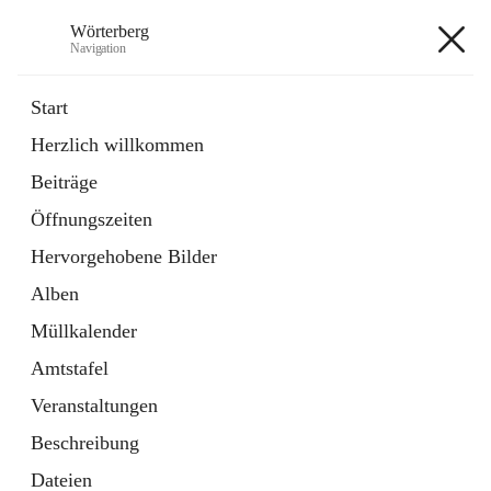
Wörterberg
Navigation
Wörterberg
Start
Herzlich willkommen
Gemeinde
Beiträge
5 Schnellzugriffe
Öffnungszeiten
Bürgerservice
9 Schnellzugriffe
Hervorgehobene Bilder
Alben
+9
Müllkalender
Amtstafel
Veranstaltungen
Beschreibung
Hauptadresse
Dateien