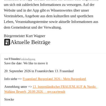
um sich mit zahlreichen Informationen zu versorgen. Auf der 
Website und in der App gibt es Wissenswertes über unser 
Vereinsleben, Angebote aus dem kulturellen und sportlichen 
Leben, Veranstaltungstermine sowie aktuelle Informationen aus 
dem Gemeinderat und der Verwaltung. 
Bürgermeister Kurt Wagner
Aktuelle Beiträge
W
vor 8 Stunden
Ankündigung
ö
Save the date: 
We like to move it
r
20. September 2026 in Frauenkirchen 13. Frauenlauf
t
e
Info siehe => 
Frauenlauf Burgenland 2026 - Mein Burgenland
r
b
Anmeldung unter => 
13. burgenländischer FRAUENLAUF & Nordic 
e
Walking Bewerb, 20.09.2026 : : my.race|result
r
g
Strecke