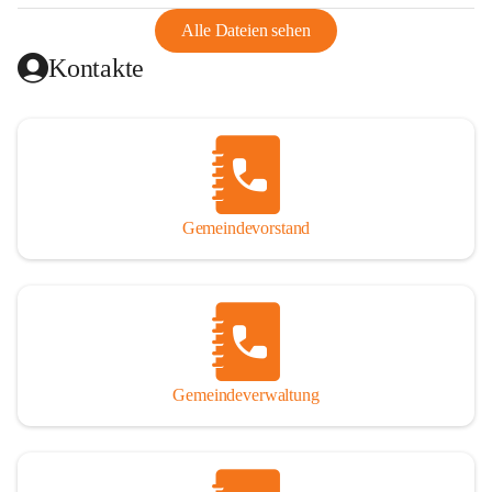
abgeschnitten, mit dem es wirtschaftlich eine Einheit bildete. 
Aus diesem Grund war die Bevölkerung dazu gezwungen, 
Alle Dateien sehen
Schmuggel zu betreiben. Es kam oft zu nächtlichen 
Kontakte
Überfällen und Schießereien. Erst mit dem Anschluss des 
Burgenlands an Österreich wurde es ruhiger und auch 
wirtschaftlich ging es bergauf. Dieser Aufschwung endete 
1926. Es folgten Arbeitslosigkeit, Preissteigerung und 
Unanbringlichkeit von Produkten. Daher wurde der 
Anschluss an das Deutsche Reich begrüßt. Als der Zweite 
Gemeindevorstand
Weltkrieg ausbrach, schwang die Stimmung um. Es starben 
26 Männer an der Front, weitere 16 werden vermisst.

Von 1971 bis 1991 gehörte Wörterberg zur Gemeinde 
Ollersdorf. Durch den Einsatz von mehreren Ortsansässigen 
wurde Wörterberg 1991 wieder eine eigenständige 
Gemeindeverwaltung
Gemeinde. 

Lage
Die Gemeinde liegt im Südburgenland im Nordwesten des 