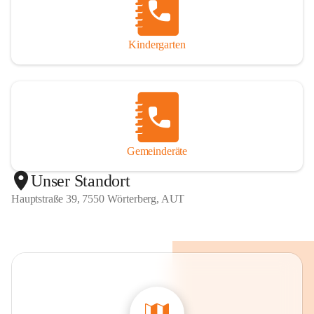
Bezirks Güssing. Wörterberg ist der nördlichste Ort im 
Bezirk. Die Gemeinde besteht aus dem Dorf Wörterberg, 
den Rotten Mitterberg und Wilfingberg sowie aus der 
Kindergarten
Einzellage Heiduttischer Ried.

Der höchste Punkt des Orts ist die auf 408 m Seehöhe 
gelegene Kapelle St. Stephan.
Gemeinderäte
Unser Standort
Hauptstraße 39, 7550 Wörterberg, AUT