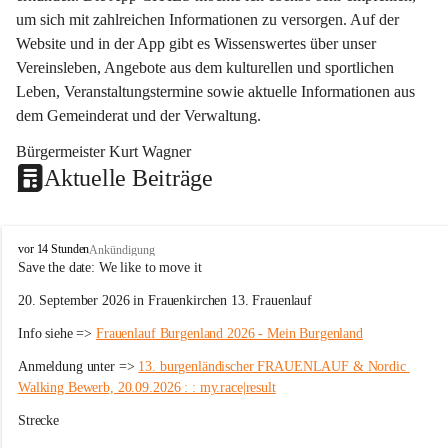
um sich mit zahlreichen Informationen zu versorgen. Auf der 
Website und in der App gibt es Wissenswertes über unser 
Vereinsleben, Angebote aus dem kulturellen und sportlichen 
Leben, Veranstaltungstermine sowie aktuelle Informationen aus 
dem Gemeinderat und der Verwaltung. 
Bürgermeister Kurt Wagner
Aktuelle Beiträge
W
vor 14 Stunden
Ankündigung
ö
Save the date: 
We like to move it
r
20. September 2026 in Frauenkirchen 13. Frauenlauf
t
e
Info siehe => 
Frauenlauf Burgenland 2026 - Mein Burgenland
r
b
Anmeldung unter => 
13. burgenländischer FRAUENLAUF & Nordic 
e
Walking Bewerb, 20.09.2026 : : my.race|result
r
g
Strecke