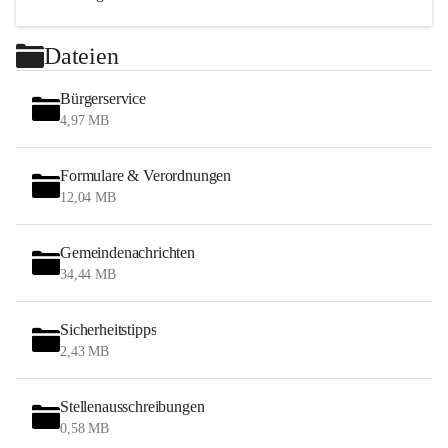
Berg geschrieben.

Dateien
Der Ort gehörte wie das gesamte Burgenland bis 1920/21 
zu Ungarn (Deutsch-Westungarn). Seit 1898 musste 
Bürgerservice
aufgrund der Magyarisierungspolitik der Regierung in 
4,97 MB
Budapest der ungarische Ortsname Vörthegy verwendet 
werden. Nach Ende des Ersten Weltkriegs wurde nach 
Formulare & Verordnungen
zähen Verhandlungen Deutsch-Westungarn in den 
12,04 MB
Verträgen von St. Germain und Trianon 1919 Österreich 
zugesprochen. Der Ort gehört seit 1921 zum neu 
Gemeindenachrichten
gegründeten Bundesland Burgenland (siehe auch 
34,44 MB
Geschichte des Burgenlandes).

Im Ersten Weltkrieg starben 23 Bewohner.

Sicherheitstipps
2,43 MB
Nach Ende des Ersten Weltkriegs stand es wirtschaftlich 
schlecht, da nun die Lafnitz die Grenze zwischen Österreich 
Stellenausschreibungen
und Ungarn war. Dadurch war Wörterberg von Wörth 
0,58 MB