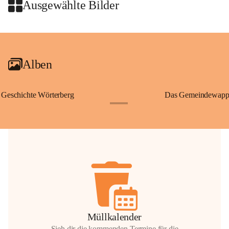
09:30 Uhr Start Läuferinnen 4,8 km & 8,7 km
Ausgewählte Bilder
10:45 Uhr Warm-up
11:00 Uhr Start Walkerinnen 4,8 km
+2
ab 12:30 Uhr Siegerinnenehrungen
Alben
Geschichte Wörterberg
Das Gemeindewapp
+1
Müllkalender
Sieh dir die kommenden Termine für die