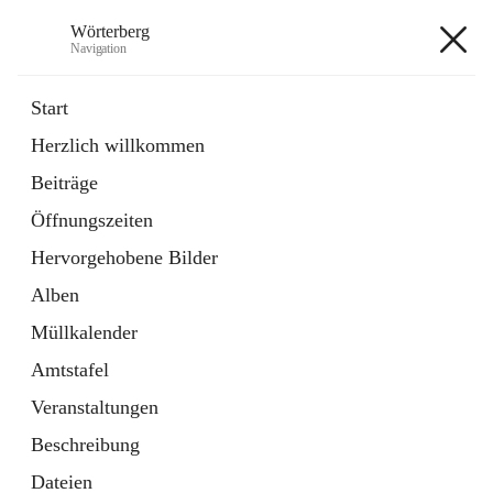
Wörterberg
Navigation
Wörterberg
Start
Herzlich willkommen
Gemeinde
Beiträge
5 Schnellzugriffe
Öffnungszeiten
Bürgerservice
9 Schnellzugriffe
Hervorgehobene Bilder
Alben
+9
Müllkalender
Amtstafel
Veranstaltungen
Beschreibung
Hauptadresse
Dateien