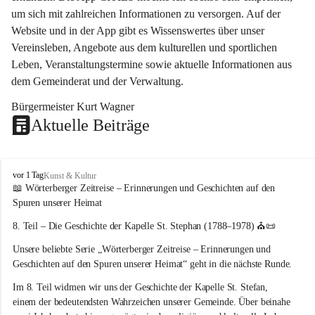
um sich mit zahlreichen Informationen zu versorgen. Auf der 
Website und in der App gibt es Wissenswertes über unser 
Vereinsleben, Angebote aus dem kulturellen und sportlichen 
Leben, Veranstaltungstermine sowie aktuelle Informationen aus 
dem Gemeinderat und der Verwaltung. 
Bürgermeister Kurt Wagner
Aktuelle Beiträge
W
vor 1 Tag
Kunst & Kultur
ö
📖 Wörterberger Zeitreise – Erinnerungen und Geschichten auf den 
r
Spuren unserer Heimat
t
e
8. Teil – Die Geschichte der Kapelle St. Stephan (1788–1978)
 ⛪📜
r
Unsere beliebte Serie 
„Wörterberger Zeitreise – Erinnerungen und 
b
e
Geschichten auf den Spuren unserer Heimat“
 geht in die nächste Runde.
r
Im 
8. Teil
 widmen wir uns der Geschichte der 
Kapelle St. Stefan
, 
g
einem der bedeutendsten Wahrzeichen unserer Gemeinde. Über beinahe 