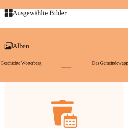
jeweiligen Urheberinnen und Urheber gestattet. Eine Nutzung über den 
privaten Gebrauch hinaus bedarf der vorherigen Zustimmung.
Ausgewählte Bilder
🔏 
Zum Schutz unseres Gemeindearchivs danken wir allen Bürgerinnen 
und Bürgern für die Bereitstellung von Bildern, Dokumenten und 
+2
Erinnerungen, die dazu beitragen, die Geschichte unserer Heimat 
lebendig zu halten.
Alben
Geschichte Wörterberg
Das Gemeindewapp
+1