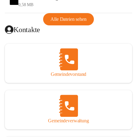
und Ungarn war. Dadurch war Wörterberg von Wörth 
0,58 MB
abgeschnitten, mit dem es wirtschaftlich eine Einheit bildete. 
Aus diesem Grund war die Bevölkerung dazu gezwungen, 
Alle Dateien sehen
Schmuggel zu betreiben. Es kam oft zu nächtlichen 
Kontakte
Überfällen und Schießereien. Erst mit dem Anschluss des 
Burgenlands an Österreich wurde es ruhiger und auch 
wirtschaftlich ging es bergauf. Dieser Aufschwung endete 
1926. Es folgten Arbeitslosigkeit, Preissteigerung und 
Unanbringlichkeit von Produkten. Daher wurde der 
Anschluss an das Deutsche Reich begrüßt. Als der Zweite 
Gemeindevorstand
Weltkrieg ausbrach, schwang die Stimmung um. Es starben 
26 Männer an der Front, weitere 16 werden vermisst.

Von 1971 bis 1991 gehörte Wörterberg zur Gemeinde 
Ollersdorf. Durch den Einsatz von mehreren Ortsansässigen 
wurde Wörterberg 1991 wieder eine eigenständige 
Gemeindeverwaltung
Gemeinde. 

Lage