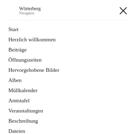
Wörterberg
Navigation
Wörterberg
Start
Herzlich willkommen
Gemeinde
Beiträge
5 Schnellzugriffe
Öffnungszeiten
Bürgerservice
9 Schnellzugriffe
Hervorgehobene Bilder
Alben
+9
Müllkalender
Amtstafel
Veranstaltungen
Beschreibung
Hauptadresse
Dateien