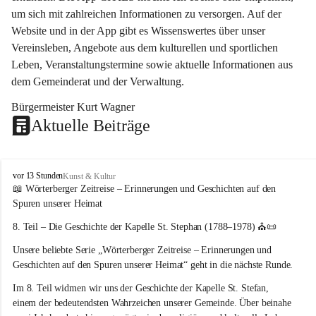
um sich mit zahlreichen Informationen zu versorgen. Auf der 
Website und in der App gibt es Wissenswertes über unser 
Vereinsleben, Angebote aus dem kulturellen und sportlichen 
Leben, Veranstaltungstermine sowie aktuelle Informationen aus 
dem Gemeinderat und der Verwaltung. 
Bürgermeister Kurt Wagner
Aktuelle Beiträge
W
vor 13 Stunden
Kunst & Kultur
ö
📖 Wörterberger Zeitreise – Erinnerungen und Geschichten auf den 
r
Spuren unserer Heimat
t
e
8. Teil – Die Geschichte der Kapelle St. Stephan (1788–1978)
 ⛪📜
r
Unsere beliebte Serie 
„Wörterberger Zeitreise – Erinnerungen und 
b
e
Geschichten auf den Spuren unserer Heimat“
 geht in die nächste Runde.
r
Im 
8. Teil
 widmen wir uns der Geschichte der 
Kapelle St. Stefan
, 
g
einem der bedeutendsten Wahrzeichen unserer Gemeinde. Über beinahe 