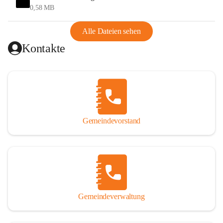
und Ungarn war. Dadurch war Wörterberg von Wörth 
0,58 MB
abgeschnitten, mit dem es wirtschaftlich eine Einheit bildete. 
Aus diesem Grund war die Bevölkerung dazu gezwungen, 
Alle Dateien sehen
Schmuggel zu betreiben. Es kam oft zu nächtlichen 
Kontakte
Überfällen und Schießereien. Erst mit dem Anschluss des 
Burgenlands an Österreich wurde es ruhiger und auch 
wirtschaftlich ging es bergauf. Dieser Aufschwung endete 
1926. Es folgten Arbeitslosigkeit, Preissteigerung und 
Unanbringlichkeit von Produkten. Daher wurde der 
Anschluss an das Deutsche Reich begrüßt. Als der Zweite 
Gemeindevorstand
Weltkrieg ausbrach, schwang die Stimmung um. Es starben 
26 Männer an der Front, weitere 16 werden vermisst.

Von 1971 bis 1991 gehörte Wörterberg zur Gemeinde 
Ollersdorf. Durch den Einsatz von mehreren Ortsansässigen 
wurde Wörterberg 1991 wieder eine eigenständige 
Gemeindeverwaltung
Gemeinde. 

Lage