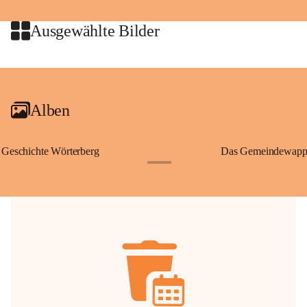
jeweiligen Urheberinnen und Urheber gestattet. Eine Nutzung über den 
privaten Gebrauch hinaus bedarf der vorherigen Zustimmung.
Ausgewählte Bilder
🔏 
Zum Schutz unseres Gemeindearchivs danken wir allen Bürgerinnen 
und Bürgern für die Bereitstellung von Bildern, Dokumenten und 
+2
Erinnerungen, die dazu beitragen, die Geschichte unserer Heimat 
lebendig zu halten.
Alben
Geschichte Wörterberg
Das Gemeindewapp
+1