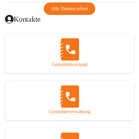
abgeschnitten, mit dem es wirtschaftlich eine Einheit bildete. 
Aus diesem Grund war die Bevölkerung dazu gezwungen, 
Alle Dateien sehen
Schmuggel zu betreiben. Es kam oft zu nächtlichen 
Kontakte
Überfällen und Schießereien. Erst mit dem Anschluss des 
Burgenlands an Österreich wurde es ruhiger und auch 
wirtschaftlich ging es bergauf. Dieser Aufschwung endete 
1926. Es folgten Arbeitslosigkeit, Preissteigerung und 
Unanbringlichkeit von Produkten. Daher wurde der 
Anschluss an das Deutsche Reich begrüßt. Als der Zweite 
Gemeindevorstand
Weltkrieg ausbrach, schwang die Stimmung um. Es starben 
26 Männer an der Front, weitere 16 werden vermisst.

Von 1971 bis 1991 gehörte Wörterberg zur Gemeinde 
Ollersdorf. Durch den Einsatz von mehreren Ortsansässigen 
wurde Wörterberg 1991 wieder eine eigenständige 
Gemeindeverwaltung
Gemeinde. 

Lage
Die Gemeinde liegt im Südburgenland im Nordwesten des 