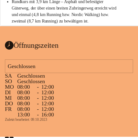
Rundkurs mit 3,9 km Länge – Asphalt und befestigter 
Güterweg, der über einen breiten Zubringerweg erreicht wird 
und einmal (4,8 km Running bzw. Nordic Walking) bzw. 
zweimal (8,7 km Running) zu bewältigen ist.
Start
Parkplatz auf der Rückseite der St. Martins Therme & Lodge
Öffnungszeiten
Ziel
Parkplatz auf der Rückseite der St. Martins Therme & Lodge 
Geschlossen
Zielgelände mit Verpflegungstruck
SA
Geschlossen
Ablauf
SO
Geschlossen
MO
08:00
-
12:00
Samstag, 19.9.
DI
08:00
-
12:00
MI
08:00
-
12:00
13 bis 15 Uhr Startnummernausgabe, im Seminarraum der St. 
DO
08:00
-
12:00
Martins Therme & Lodge Frauenkirchen (vom Parkplatz hinter 
FR
08:00
-
12:00
der Therme zugänglich)
13:00
-
16:00
Zuletzt bearbeitet: 09.10.2023
Sonntag, 20.9.
09:15 Uhr Warm-up