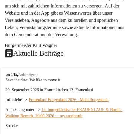
um sich mit zahlreichen Informationen zu versorgen. Auf der 
Website und in der App gibt es Wissenswertes über unser 
Vereinsleben, Angebote aus dem kulturellen und sportlichen 
Leben, Veranstaltungstermine sowie aktuelle Informationen aus 
dem Gemeinderat und der Verwaltung. 
Bürgermeister Kurt Wagner
Aktuelle Beiträge
W
vor 1 Tag
Ankündigung
ö
Save the date: 
We like to move it
r
20. September 2026 in Frauenkirchen 13. Frauenlauf
t
e
Info siehe => 
Frauenlauf Burgenland 2026 - Mein Burgenland
r
b
Anmeldung unter => 
13. burgenländischer FRAUENLAUF & Nordic 
e
Walking Bewerb, 20.09.2026 : : my.race|result
r
g
Strecke