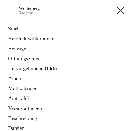
Wörterberg
Navigation
Wörterberg
Start
Herzlich willkommen
Gemeinde
Beiträge
5 Schnellzugriffe
Öffnungszeiten
Bürgerservice
9 Schnellzugriffe
Hervorgehobene Bilder
Alben
+9
Müllkalender
Amtstafel
Veranstaltungen
Beschreibung
Hauptadresse
Dateien