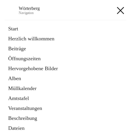
Wörterberg
Navigation
Wörterberg
Start
Herzlich willkommen
Gemeinde
Beiträge
5 Schnellzugriffe
Öffnungszeiten
Bürgerservice
9 Schnellzugriffe
Hervorgehobene Bilder
Alben
+9
Müllkalender
Amtstafel
Veranstaltungen
Beschreibung
Hauptadresse
Dateien