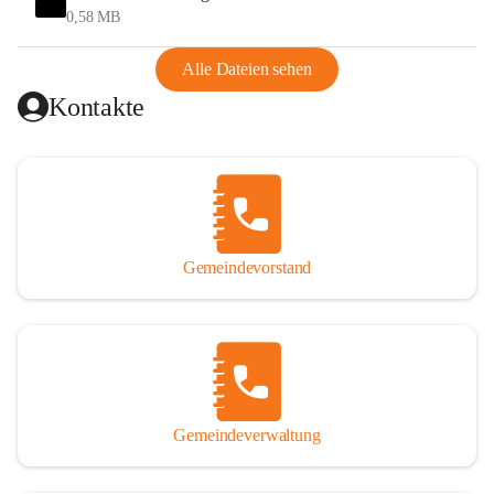
und Ungarn war. Dadurch war Wörterberg von Wörth 
0,58 MB
abgeschnitten, mit dem es wirtschaftlich eine Einheit bildete. 
Aus diesem Grund war die Bevölkerung dazu gezwungen, 
Alle Dateien sehen
Schmuggel zu betreiben. Es kam oft zu nächtlichen 
Kontakte
Überfällen und Schießereien. Erst mit dem Anschluss des 
Burgenlands an Österreich wurde es ruhiger und auch 
wirtschaftlich ging es bergauf. Dieser Aufschwung endete 
1926. Es folgten Arbeitslosigkeit, Preissteigerung und 
Unanbringlichkeit von Produkten. Daher wurde der 
Anschluss an das Deutsche Reich begrüßt. Als der Zweite 
Gemeindevorstand
Weltkrieg ausbrach, schwang die Stimmung um. Es starben 
26 Männer an der Front, weitere 16 werden vermisst.

Von 1971 bis 1991 gehörte Wörterberg zur Gemeinde 
Ollersdorf. Durch den Einsatz von mehreren Ortsansässigen 
wurde Wörterberg 1991 wieder eine eigenständige 
Gemeindeverwaltung
Gemeinde. 

Lage