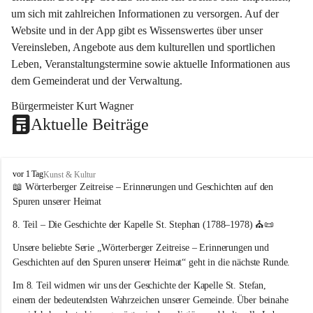
um sich mit zahlreichen Informationen zu versorgen. Auf der 
Website und in der App gibt es Wissenswertes über unser 
Vereinsleben, Angebote aus dem kulturellen und sportlichen 
Leben, Veranstaltungstermine sowie aktuelle Informationen aus 
dem Gemeinderat und der Verwaltung. 
Bürgermeister Kurt Wagner
Aktuelle Beiträge
W
vor 1 Tag
Kunst & Kultur
ö
📖 Wörterberger Zeitreise – Erinnerungen und Geschichten auf den 
r
Spuren unserer Heimat
t
e
8. Teil – Die Geschichte der Kapelle St. Stephan (1788–1978)
 ⛪📜
r
Unsere beliebte Serie 
„Wörterberger Zeitreise – Erinnerungen und 
b
e
Geschichten auf den Spuren unserer Heimat“
 geht in die nächste Runde.
r
Im 
8. Teil
 widmen wir uns der Geschichte der 
Kapelle St. Stefan
, 
g
einem der bedeutendsten Wahrzeichen unserer Gemeinde. Über beinahe 