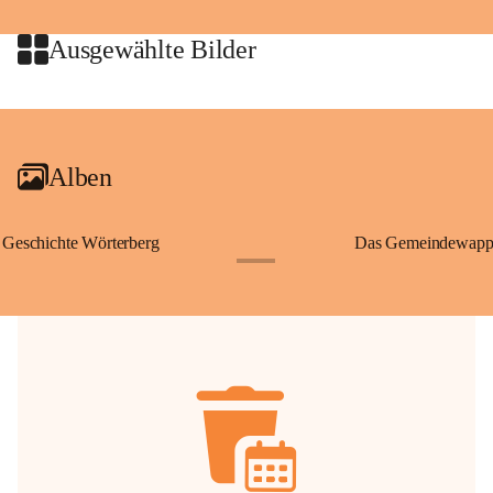
jeweiligen Urheberinnen und Urheber gestattet. Eine Nutzung über den 
privaten Gebrauch hinaus bedarf der vorherigen Zustimmung.
Ausgewählte Bilder
🔏 
Zum Schutz unseres Gemeindearchivs danken wir allen Bürgerinnen 
und Bürgern für die Bereitstellung von Bildern, Dokumenten und 
+2
Erinnerungen, die dazu beitragen, die Geschichte unserer Heimat 
lebendig zu halten.
Alben
Geschichte Wörterberg
Das Gemeindewapp
+1