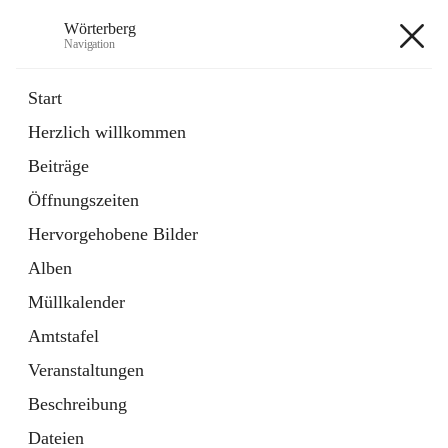
Wörterberg
Navigation
Wörterberg
Start
Herzlich willkommen
Gemeinde
Beiträge
5 Schnellzugriffe
Öffnungszeiten
Bürgerservice
9 Schnellzugriffe
Hervorgehobene Bilder
Alben
+9
Müllkalender
Amtstafel
Veranstaltungen
Beschreibung
Hauptadresse
Dateien