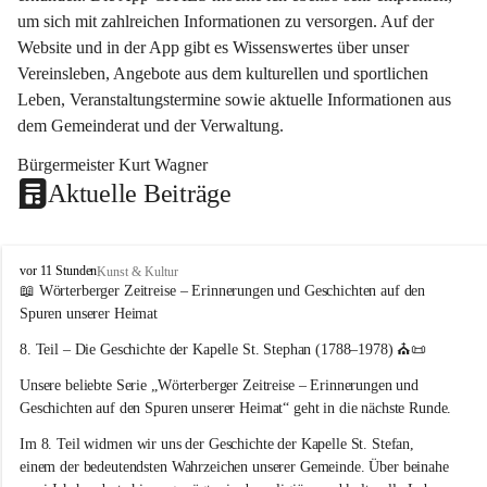
um sich mit zahlreichen Informationen zu versorgen. Auf der 
Website und in der App gibt es Wissenswertes über unser 
Vereinsleben, Angebote aus dem kulturellen und sportlichen 
Leben, Veranstaltungstermine sowie aktuelle Informationen aus 
dem Gemeinderat und der Verwaltung. 
Bürgermeister Kurt Wagner
Aktuelle Beiträge
W
vor 11 Stunden
Kunst & Kultur
ö
📖 Wörterberger Zeitreise – Erinnerungen und Geschichten auf den 
r
Spuren unserer Heimat
t
e
8. Teil – Die Geschichte der Kapelle St. Stephan (1788–1978)
 ⛪📜
r
Unsere beliebte Serie 
„Wörterberger Zeitreise – Erinnerungen und 
b
e
Geschichten auf den Spuren unserer Heimat“
 geht in die nächste Runde.
r
Im 
8. Teil
 widmen wir uns der Geschichte der 
Kapelle St. Stefan
, 
g
einem der bedeutendsten Wahrzeichen unserer Gemeinde. Über beinahe 