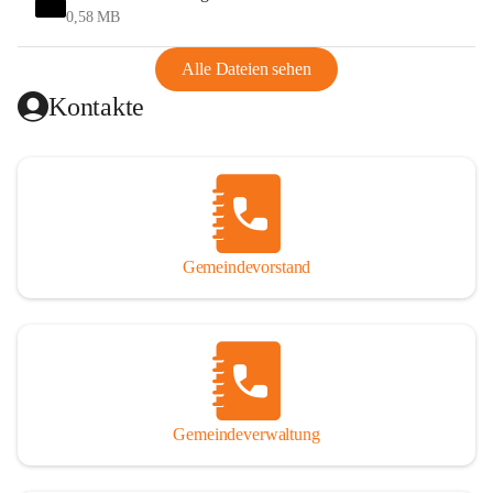
und Ungarn war. Dadurch war Wörterberg von Wörth 
0,58 MB
abgeschnitten, mit dem es wirtschaftlich eine Einheit bildete. 
Aus diesem Grund war die Bevölkerung dazu gezwungen, 
Alle Dateien sehen
Schmuggel zu betreiben. Es kam oft zu nächtlichen 
Kontakte
Überfällen und Schießereien. Erst mit dem Anschluss des 
Burgenlands an Österreich wurde es ruhiger und auch 
wirtschaftlich ging es bergauf. Dieser Aufschwung endete 
1926. Es folgten Arbeitslosigkeit, Preissteigerung und 
Unanbringlichkeit von Produkten. Daher wurde der 
Anschluss an das Deutsche Reich begrüßt. Als der Zweite 
Gemeindevorstand
Weltkrieg ausbrach, schwang die Stimmung um. Es starben 
26 Männer an der Front, weitere 16 werden vermisst.

Von 1971 bis 1991 gehörte Wörterberg zur Gemeinde 
Ollersdorf. Durch den Einsatz von mehreren Ortsansässigen 
wurde Wörterberg 1991 wieder eine eigenständige 
Gemeindeverwaltung
Gemeinde. 

Lage