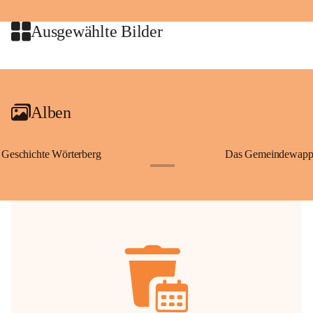
jeweiligen Urheberinnen und Urheber gestattet. Eine Nutzung über den 
privaten Gebrauch hinaus bedarf der vorherigen Zustimmung.
Ausgewählte Bilder
🔏 
Zum Schutz unseres Gemeindearchivs danken wir allen Bürgerinnen 
und Bürgern für die Bereitstellung von Bildern, Dokumenten und 
+2
Erinnerungen, die dazu beitragen, die Geschichte unserer Heimat 
lebendig zu halten.
Alben
Geschichte Wörterberg
Das Gemeindewapp
+1