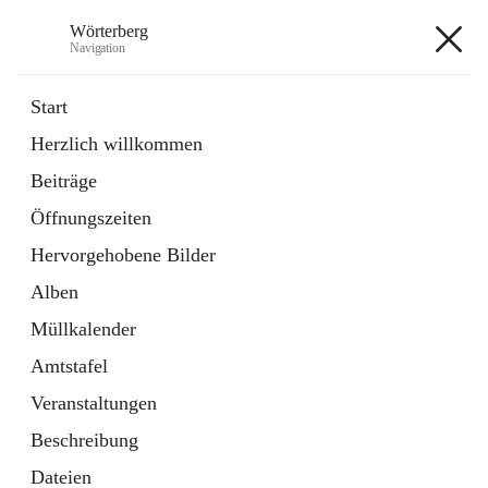
Wörterberg
Navigation
Wörterberg
Start
Herzlich willkommen
Gemeinde
Beiträge
5 Schnellzugriffe
Öffnungszeiten
Bürgerservice
9 Schnellzugriffe
Hervorgehobene Bilder
Alben
+9
Müllkalender
Amtstafel
Veranstaltungen
Beschreibung
Hauptadresse
Dateien