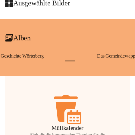
Wallfahrten und stillen Gebe
Ausgewählte Bilder
🌄 Von hier oben eröffnet si
und die sanfte Hügellandscha
+2
damit nicht nur ein religiöse
Ausflugsziel und ein bedeut
Alben
🙏 Viele persönliche Erinne
verbunden – sei es bei eine
einem stimmungsvollen Sonne
Geschichte Wörterberg
Das Gemeindewapp
bis heute ein wichtiger Teil 
+1
Gemeinde.
💬 
Erinnern Sie sich an bes
Stephan?
 Vielleicht an eine
wunderschönen Ausblick? Tei
in den Kommentaren.
📸 
Haben Sie historische Fo
Stephan?
 Wir freuen uns, we
gemeinsam die Geschichte v
📖 Quellen: „Kapelle St. St
Müllkalender
Komitee zur Erhaltung der Ka
Sieh dir die kommenden Termine für die