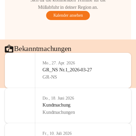
Gestaltung: Prof. Thomas Res
Müllabfuhr in deiner Region an.
📌H
inweis zum Urheberrech
Kalender ansehen
eingescannten Berichte, Chr
kulturellen Erbes der Geme
Urheberrecht bzw. den Rech
Wörterberg oder der jeweili
Eine Vervielfältigung, Weit
Bekanntmachungen
mit ausdrücklicher Zustimm
jeweiligen Urheberinnen und
Mo., 27. Apr. 2026
privaten Gebrauch hinaus b
GR_NS Nr.1_2026-03-27
🔏 
Zum Schutz unseres Geme
GR-NS
und Bürgern für die Bereits
Erinnerungen, die dazu beit
lebendig zu halten.
Do., 18. Juni 2026
Kundmachung
Kundmachungen
Fr., 10. Juli 2026