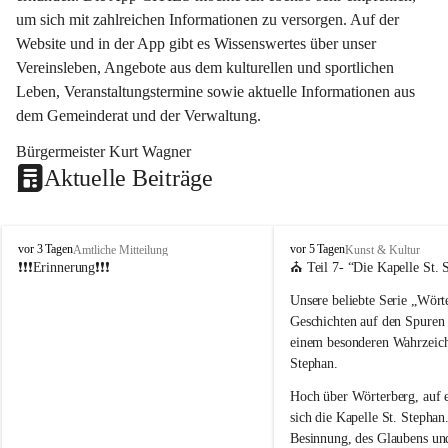
um sich mit zahlreichen Informationen zu versorgen. Auf der 
Website und in der App gibt es Wissenswertes über unser 
Vereinsleben, Angebote aus dem kulturellen und sportlichen 
Leben, Veranstaltungstermine sowie aktuelle Informationen aus 
dem Gemeinderat und der Verwaltung. 
Bürgermeister Kurt Wagner
Aktuelle Beiträge
W
W
vor 3 Tagen
vor 5 Tagen
Amtliche Mitteilung
Kunst & Kultur
ö
ö
❗❗❗Erinnerung❗❗❗
⛪ Teil 7- “
Die Kapelle St. 
r
r
Unsere beliebte Serie 
„Wörte
t
t
e
e
Geschichten auf den Spuren
r
r
einem besonderen Wahrzeich
b
b
Stephan
.
e
e
r
r
Hoch über Wörterberg, auf 
g
g
sich die Kapelle St. Stephan.
Besinnung, des Glaubens un