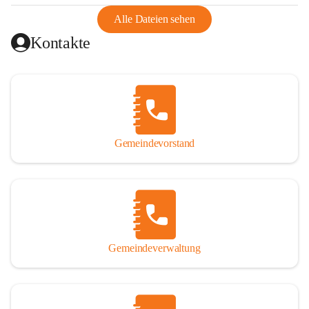
abgeschnitten, mit dem es wirtschaftlich eine Einheit bildete. 
Aus diesem Grund war die Bevölkerung dazu gezwungen, 
Alle Dateien sehen
Schmuggel zu betreiben. Es kam oft zu nächtlichen 
Kontakte
Überfällen und Schießereien. Erst mit dem Anschluss des 
Burgenlands an Österreich wurde es ruhiger und auch 
wirtschaftlich ging es bergauf. Dieser Aufschwung endete 
1926. Es folgten Arbeitslosigkeit, Preissteigerung und 
Unanbringlichkeit von Produkten. Daher wurde der 
Anschluss an das Deutsche Reich begrüßt. Als der Zweite 
Gemeindevorstand
Weltkrieg ausbrach, schwang die Stimmung um. Es starben 
26 Männer an der Front, weitere 16 werden vermisst.

Von 1971 bis 1991 gehörte Wörterberg zur Gemeinde 
Ollersdorf. Durch den Einsatz von mehreren Ortsansässigen 
wurde Wörterberg 1991 wieder eine eigenständige 
Gemeindeverwaltung
Gemeinde. 

Lage
Die Gemeinde liegt im Südburgenland im Nordwesten des 