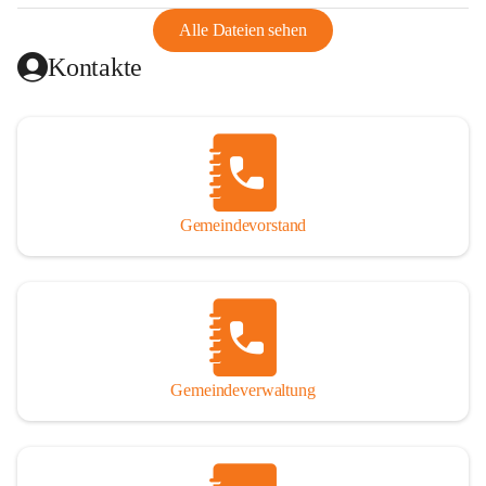
abgeschnitten, mit dem es wirtschaftlich eine Einheit bildete. 
Aus diesem Grund war die Bevölkerung dazu gezwungen, 
Alle Dateien sehen
Schmuggel zu betreiben. Es kam oft zu nächtlichen 
Kontakte
Überfällen und Schießereien. Erst mit dem Anschluss des 
Burgenlands an Österreich wurde es ruhiger und auch 
wirtschaftlich ging es bergauf. Dieser Aufschwung endete 
1926. Es folgten Arbeitslosigkeit, Preissteigerung und 
Unanbringlichkeit von Produkten. Daher wurde der 
Anschluss an das Deutsche Reich begrüßt. Als der Zweite 
Gemeindevorstand
Weltkrieg ausbrach, schwang die Stimmung um. Es starben 
26 Männer an der Front, weitere 16 werden vermisst.

Von 1971 bis 1991 gehörte Wörterberg zur Gemeinde 
Ollersdorf. Durch den Einsatz von mehreren Ortsansässigen 
wurde Wörterberg 1991 wieder eine eigenständige 
Gemeindeverwaltung
Gemeinde. 

Lage
Die Gemeinde liegt im Südburgenland im Nordwesten des 