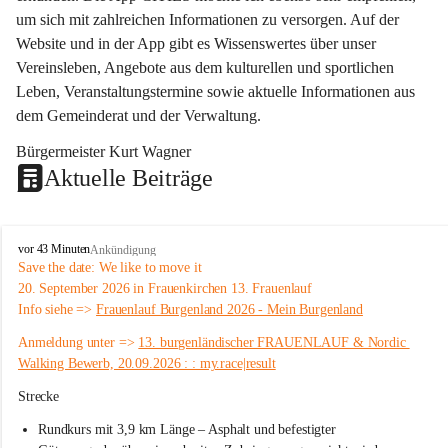
um sich mit zahlreichen Informationen zu versorgen. Auf der 
Website und in der App gibt es Wissenswertes über unser 
Vereinsleben, Angebote aus dem kulturellen und sportlichen 
Leben, Veranstaltungstermine sowie aktuelle Informationen aus 
dem Gemeinderat und der Verwaltung. 
Bürgermeister Kurt Wagner
Aktuelle Beiträge
W
vor 43 Minuten
Ankündigung
ö
Save the date: 
We like to move it
r
20. September 2026 in Frauenkirchen 13. Frauenlauf
t
Info siehe => 
Frauenlauf Burgenland 2026 - Mein Burgenland
e
r
Anmeldung unter => 
13. burgenländischer FRAUENLAUF & Nordic 
b
Walking Bewerb, 20.09.2026 : : my.race|result
e
r
Strecke
g
Rundkurs mit 3,9 km Länge – Asphalt und befestigter 