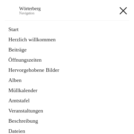
Wörterberg
Navigation
Wörterberg
Start
Herzlich willkommen
Gemeinde
Beiträge
5 Schnellzugriffe
Öffnungszeiten
Bürgerservice
9 Schnellzugriffe
Hervorgehobene Bilder
Alben
+9
Müllkalender
Amtstafel
Veranstaltungen
Beschreibung
Hauptadresse
Dateien