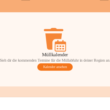
+2
+5
ondere Momente bei der Kapelle St. 
 Andacht, einen Spaziergang oder einen 
len Sie Ihre Erinnerungen gerne mit uns 
tos oder Geschichten zur Kapelle St. 
nn Sie diese mit uns teilen und so 
on Wörterberg lebendig halten.
efan Wörterberg“, herausgegeben vom 
Müllkalender
pelle St. Stefan. Inhalt: Herta Resetarits, 
Sieh dir die kommenden Termine für die Müllabfuhr in deiner Region an
etarits.
Kalender ansehen
t:
 Die veröffentlichten Fotos, 
onik-Auszüge und Beiträge sind Teil des 
inde Wörterberg und unterliegen dem 
ten am geistigen Eigentum der Gemeinde 
gen Rechteinhaberinnen und Rechteinhaber. 
erverwendung oder Veröffentlichung ist nur 
ung der Gemeinde Wörterberg bzw. der 
 Urheber gestattet. Eine Nutzung über den 