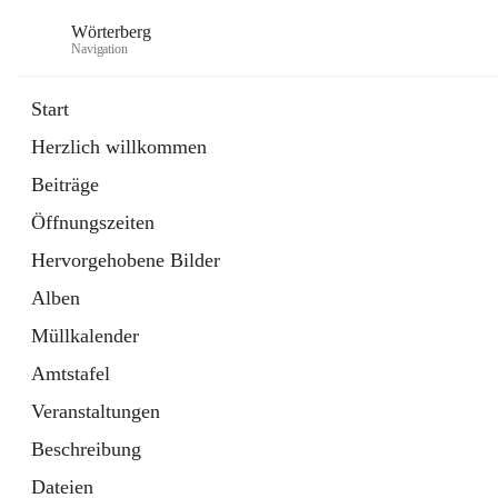
Wörterberg
Navigation
Start
Herzlich willkommen
Gemeinde
Beiträge
5 Schnellzugriffe
Öffnungszeiten
Bürgerservice
9 Schnellzugriffe
Hervorgehobene Bilder
Alben
Müllkalender
Amtstafel
Veranstaltungen
Beschreibung
Dateien