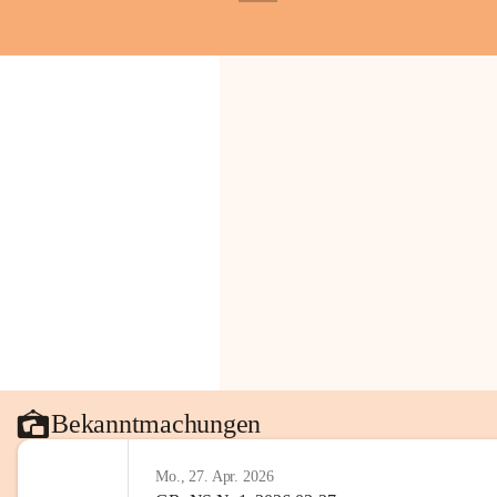
+1
Gemeinde.
💬 
Erinnern Sie sich an bes
Stephan?
 Vielleicht an eine
wunderschönen Ausblick? Tei
in den Kommentaren.
📸 
Haben Sie historische Fo
Stephan?
 Wir freuen uns, we
gemeinsam die Geschichte v
📖 Quellen: „Kapelle St. St
Komitee zur Erhaltung der Ka
Gestaltung: Prof. Thomas Res
📌H
inweis zum Urheberrech
eingescannten Berichte, Chr
kulturellen Erbes der Geme
Urheberrecht bzw. den Rech
Wörterberg oder der jeweili
Bekanntmachungen
Eine Vervielfältigung, Weit
mit ausdrücklicher Zustimm
Mo., 27. Apr. 2026
jeweiligen Urheberinnen und