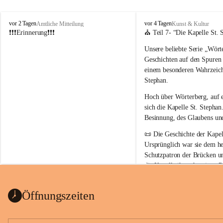
W
W
vor 2 Tagen
vor 4 Tagen
Amtliche Mitteilung
Kunst & Kultur
ö
ö
❗❗❗Erinnerung❗❗❗
⛪ Teil 7- “
Die Kapelle St. 
r
r
Unsere beliebte Serie 
„Wörte
t
t
e
e
Geschichten auf den Spuren
r
r
einem besonderen Wahrzeich
b
b
Stephan
.
e
e
r
r
Hoch über Wörterberg, auf 
g
g
sich die Kapelle St. Stephan.
Besinnung, des Glaubens un
📜 
Die Geschichte der Kapell
Ursprünglich war sie 
dem he
Schutzpatron der Brücken u
die Kapelle ihren heutigen P
Auszug Broschüre Komitee 
König von Ungarn
.
indearchiv Wörterberg
0,4 MB
👑 
Warum trägt die Kapelle
Öffnungszeiten
Der heilige Stephan gilt als 
wurde um 975 geboren und 