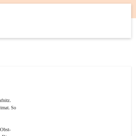
12
SEP
fnitz. 
imat. So 
 Obst- 