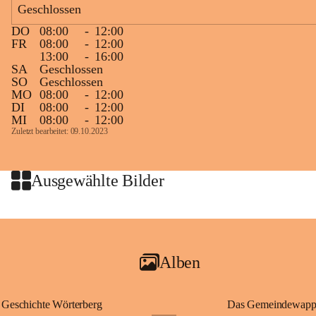
Geschlossen
großer Weitsicht führte er d
gründete Bistümer und Kirch
DO
08:00
-
12:00
ungarischen Staat. Aufgrund
FR
08:00
-
12:00
wurde er später heiliggespro
13:00
-
16:00
SA
Geschlossen
Gerade das heutige Burgenla
SO
Geschlossen
Königreichs Ungarn. Die U
MO
08:00
-
12:00
DI
08:00
-
12:00
erinnert an diese enge histo
MI
08:00
-
12:00
⛪ Im Inneren der Kapelle bef
Zuletzt bearbeitet: 09.10.2023
eine Marienstatue aus dem f
Jahrzehnte war und ist die 
Wallfahrten und stillen Gebe
Ausgewählte Bilder
🌄 Von hier oben eröffnet si
und die sanfte Hügellandscha
damit nicht nur ein religiöse
Ausflugsziel und ein bedeut
Alben
🙏 Viele persönliche Erinne
verbunden – sei es bei eine
einem stimmungsvollen Sonne
Geschichte Wörterberg
Das Gemeindewapp
bis heute ein wichtiger Teil 