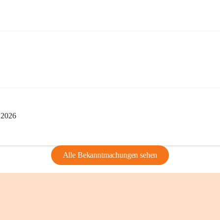
edarf der vorherigen Zustimmung.
indearchivs danken wir allen Bürgerinnen 
tellung von Bildern, Dokumenten und 
ragen, die Geschichte unserer Heimat 
i 2026
Alle Bekanntmachungen sehen