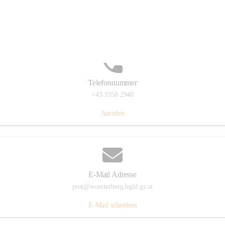
Hauptstraße 39, 7550 Wörterberg, AUT
Auf Karte ansehen
Telefonnummer
+43 3358 2940
Anrufen
E-Mail Adresse
post@woerterberg.bgld.gv.at
E-Mail schreiben