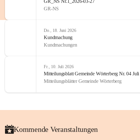
GR_NS Nr.1_2026-03-27
privaten Gebrauch hinaus b
GR-NS
🔏 
Zum Schutz unseres Geme
und Bürgern für die Bereits
Erinnerungen, die dazu beit
Do., 18. Juni 2026
lebendig zu halten.
Kundmachung
Kundmachungen
Fr., 10. Juli 2026
Mitteilungsblatt Gemeinde Wörterberg Nr. 04 Jul
Mitteilungsblätter Gemeinde Wörterberg
Kommende Veranstaltungen