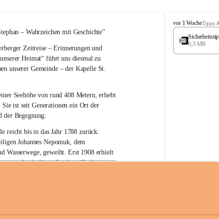
W
vor 1 Woche
Tipps 
ö
Stephan – 
Wahrzeichen 
mit Geschichte”
Sicherheitst
r
0,3 MB
rberger Zeitreise – Erinnerungen und 
t
e
 unserer Heimat“
 führt uns diesmal zu 
r
en unserer Gemeinde – der 
Kapelle St. 
b
e
r
einer Seehöhe von rund 
408 Metern
, erhebt 
g
 Sie ist seit Generationen ein Ort der 
d der Begegnung.
e reicht bis in das Jahr 1788 zurück.
iligen Johannes Nepomuk
, dem 
nd Wasserwege, geweiht. Erst 
1908
 erhielt 
atron – 
den heiligen Stephan (Stefan), 
zur Erhaltung der Kapelle St. Stefan_Geme
 den Namen St. Stephan?
erster christlicher König Ungarns
. Er 
im Jahr 1000 zum König gekrönt. Mit 