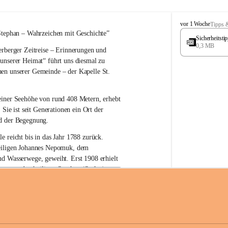
W
vor 1 Woche
Tipps 
ö
Stephan – 
Wahrzeichen 
mit Geschichte”
Sicherheitst
r
0,3 MB
rberger Zeitreise – Erinnerungen und 
t
e
 unserer Heimat“
 führt uns diesmal zu 
r
en unserer Gemeinde – der 
Kapelle St. 
b
e
r
einer Seehöhe von rund 
408 Metern
, erhebt 
g
 Sie ist seit Generationen ein Ort der 
d der Begegnung.
e reicht bis in das Jahr 1788 zurück.
iligen Johannes Nepomuk
, dem 
nd Wasserwege, geweiht. Erst 
1908
 erhielt 
atron – 
den heiligen Stephan (Stefan), 
zur Erhaltung der Kapelle St. Stefan_Geme
 den Namen St. Stephan?
erster christlicher König Ungarns
. Er 
im Jahr 1000 zum König gekrönt. Mit 