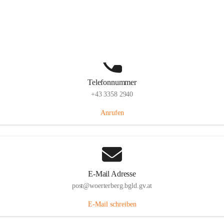
Hauptstraße 39, 7550 Wörterberg, AUT
Auf Karte ansehen
Telefonnummer
+43 3358 2940
Anrufen
E-Mail Adresse
post@woerterberg.bgld.gv.at
E-Mail schreiben