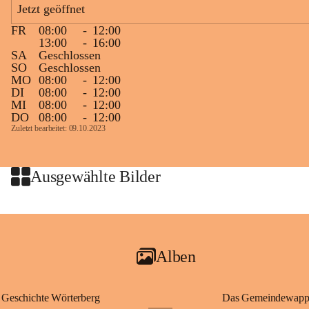
Jetzt geöffnet
großer Weitsicht führte er d
gründete Bistümer und Kirch
FR
08:00
-
12:00
ungarischen Staat. Aufgrund
13:00
-
16:00
wurde er später heiliggespro
SA
Geschlossen
SO
Geschlossen
Gerade das heutige Burgenla
MO
08:00
-
12:00
Königreichs Ungarn. Die U
DI
08:00
-
12:00
MI
08:00
-
12:00
erinnert an diese enge histo
DO
08:00
-
12:00
⛪ Im Inneren der Kapelle bef
Zuletzt bearbeitet: 09.10.2023
eine Marienstatue aus dem f
Jahrzehnte war und ist die 
Wallfahrten und stillen Gebe
Ausgewählte Bilder
🌄 Von hier oben eröffnet si
und die sanfte Hügellandscha
damit nicht nur ein religiöse
Ausflugsziel und ein bedeut
Alben
🙏 Viele persönliche Erinne
verbunden – sei es bei eine
einem stimmungsvollen Sonne
Geschichte Wörterberg
Das Gemeindewapp
bis heute ein wichtiger Teil 