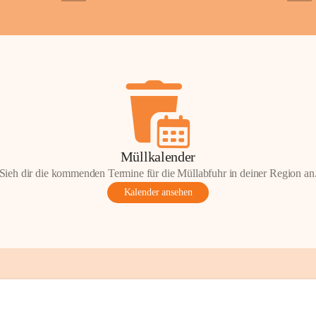
+2
+5
ondere Momente bei der Kapelle St. 
 Andacht, einen Spaziergang oder einen 
len Sie Ihre Erinnerungen gerne mit uns 
tos oder Geschichten zur Kapelle St. 
nn Sie diese mit uns teilen und so 
on Wörterberg lebendig halten.
efan Wörterberg“, herausgegeben vom 
Müllkalender
pelle St. Stefan. Inhalt: Herta Resetarits, 
Sieh dir die kommenden Termine für die Müllabfuhr in deiner Region an
etarits.
Kalender ansehen
t:
 Die veröffentlichten Fotos, 
onik-Auszüge und Beiträge sind Teil des 
inde Wörterberg und unterliegen dem 
ten am geistigen Eigentum der Gemeinde 
gen Rechteinhaberinnen und Rechteinhaber. 
erverwendung oder Veröffentlichung ist nur 
ung der Gemeinde Wörterberg bzw. der 
 Urheber gestattet. Eine Nutzung über den 