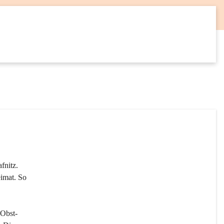
12
SEP
fnitz. 
imat. So 
 Obst- 