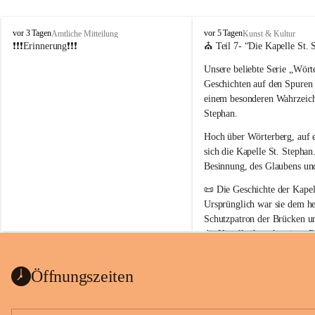
W
W
vor 3 Tagen
vor 5 Tagen
Amtliche Mitteilung
Kunst & Kultur
ö
ö
❗❗❗Erinnerung❗❗❗
⛪ Teil 7- “
Die Kapelle St. 
r
r
Unsere beliebte Serie 
„Wörte
t
t
e
e
Geschichten auf den Spuren
r
r
einem besonderen Wahrzeich
b
b
Stephan
.
e
e
r
r
Hoch über Wörterberg, auf 
g
g
sich die Kapelle St. Stephan.
Besinnung, des Glaubens un
📜 
Die Geschichte der Kapell
Ursprünglich war sie 
dem he
Schutzpatron der Brücken u
die Kapelle ihren heutigen P
Auszug Broschüre Komitee 
König von Ungarn
.
indearchiv Wörterberg
0,4 MB
👑 
Warum trägt die Kapelle
Öffnungszeiten
Der heilige Stephan gilt als 
wurde um 975 geboren und 