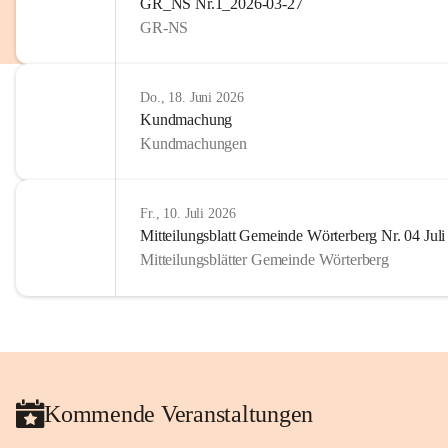
GR_NS Nr.1_2026-03-27
privaten Gebrauch hinaus b
GR-NS
🔏 
Zum Schutz unseres Geme
und Bürgern für die Bereits
Erinnerungen, die dazu beit
Do., 18. Juni 2026
lebendig zu halten.
Kundmachung
Kundmachungen
Fr., 10. Juli 2026
Mitteilungsblatt Gemeinde Wörterberg Nr. 04 Jul
Mitteilungsblätter Gemeinde Wörterberg
Kommende Veranstaltungen