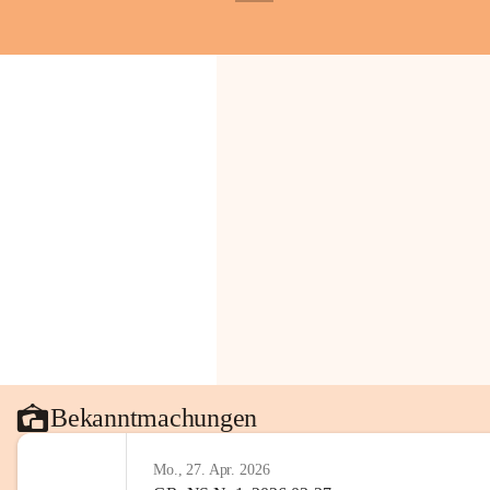
+1
Gemeinde.
💬 
Erinnern Sie sich an bes
Stephan?
 Vielleicht an eine
wunderschönen Ausblick? Tei
in den Kommentaren.
📸 
Haben Sie historische Fo
Stephan?
 Wir freuen uns, we
gemeinsam die Geschichte v
📖 Quellen: „Kapelle St. St
Komitee zur Erhaltung der Ka
Gestaltung: Prof. Thomas Res
📌H
inweis zum Urheberrech
eingescannten Berichte, Chr
kulturellen Erbes der Geme
Urheberrecht bzw. den Rech
Wörterberg oder der jeweili
Bekanntmachungen
Eine Vervielfältigung, Weit
mit ausdrücklicher Zustimm
Mo., 27. Apr. 2026
jeweiligen Urheberinnen und