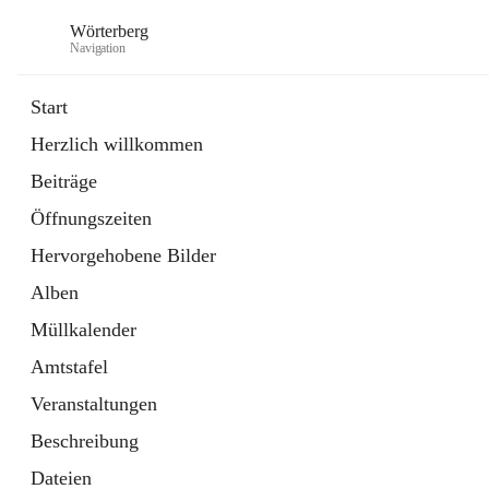
Wörterberg
Navigation
Start
Herzlich willkommen
Gemeinde
Beiträge
5 Schnellzugriffe
Öffnungszeiten
Bürgerservice
9 Schnellzugriffe
Hervorgehobene Bilder
Alben
Müllkalender
Amtstafel
Veranstaltungen
Beschreibung
Dateien