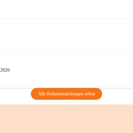
edarf der vorherigen Zustimmung.
indearchivs danken wir allen Bürgerinnen 
tellung von Bildern, Dokumenten und 
ragen, die Geschichte unserer Heimat 
i 2026
Alle Bekanntmachungen sehen