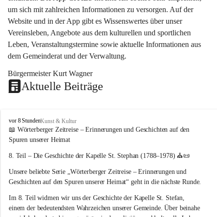
um sich mit zahlreichen Informationen zu versorgen. Auf der 
Website und in der App gibt es Wissenswertes über unser 
Vereinsleben, Angebote aus dem kulturellen und sportlichen 
Leben, Veranstaltungstermine sowie aktuelle Informationen aus 
dem Gemeinderat und der Verwaltung. 
Bürgermeister Kurt Wagner
Aktuelle Beiträge
W
vor 8 Stunden
Kunst & Kultur
ö
📖 Wörterberger Zeitreise – Erinnerungen und Geschichten auf den 
r
Spuren unserer Heimat
t
e
8. Teil – Die Geschichte der Kapelle St. Stephan (1788–1978)
 ⛪📜
r
Unsere beliebte Serie 
„Wörterberger Zeitreise – Erinnerungen und 
b
e
Geschichten auf den Spuren unserer Heimat“
 geht in die nächste Runde.
r
Im 
8. Teil
 widmen wir uns der Geschichte der 
Kapelle St. Stefan
, 
g
einem der bedeutendsten Wahrzeichen unserer Gemeinde. Über beinahe 