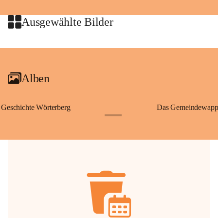
jeweiligen Urheberinnen und Urheber gestattet. Eine Nutzung über den 
privaten Gebrauch hinaus bedarf der vorherigen Zustimmung.
Ausgewählte Bilder
🔏 
Zum Schutz unseres Gemeindearchivs danken wir allen Bürgerinnen 
und Bürgern für die Bereitstellung von Bildern, Dokumenten und 
+2
Erinnerungen, die dazu beitragen, die Geschichte unserer Heimat 
lebendig zu halten.
Alben
Geschichte Wörterberg
Das Gemeindewapp
+1