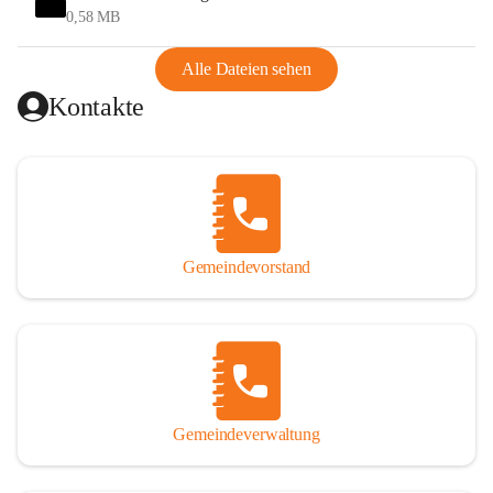
und Ungarn war. Dadurch war Wörterberg von Wörth 
0,58 MB
abgeschnitten, mit dem es wirtschaftlich eine Einheit bildete. 
Aus diesem Grund war die Bevölkerung dazu gezwungen, 
Alle Dateien sehen
Schmuggel zu betreiben. Es kam oft zu nächtlichen 
Kontakte
Überfällen und Schießereien. Erst mit dem Anschluss des 
Burgenlands an Österreich wurde es ruhiger und auch 
wirtschaftlich ging es bergauf. Dieser Aufschwung endete 
1926. Es folgten Arbeitslosigkeit, Preissteigerung und 
Unanbringlichkeit von Produkten. Daher wurde der 
Anschluss an das Deutsche Reich begrüßt. Als der Zweite 
Gemeindevorstand
Weltkrieg ausbrach, schwang die Stimmung um. Es starben 
26 Männer an der Front, weitere 16 werden vermisst.

Von 1971 bis 1991 gehörte Wörterberg zur Gemeinde 
Ollersdorf. Durch den Einsatz von mehreren Ortsansässigen 
wurde Wörterberg 1991 wieder eine eigenständige 
Gemeindeverwaltung
Gemeinde. 

Lage