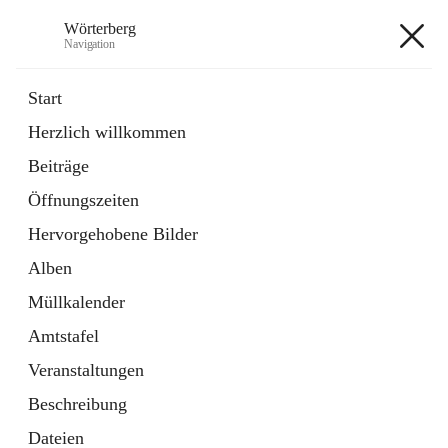
Wörterberg
Navigation
Wörterberg
Start
Herzlich willkommen
Gemeinde
Beiträge
5 Schnellzugriffe
Öffnungszeiten
Bürgerservice
9 Schnellzugriffe
Hervorgehobene Bilder
Alben
+9
Müllkalender
Amtstafel
Veranstaltungen
Beschreibung
Hauptadresse
Dateien