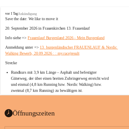
W
vor 1 Tag
Ankündigung
ö
Save the date: 
We like to move it
r
20. September 2026 in Frauenkirchen 13. Frauenlauf
t
e
Info siehe => 
Frauenlauf Burgenland 2026 - Mein Burgenland
r
b
Anmeldung unter => 
13. burgenländischer FRAUENLAUF & Nordic 
e
Walking Bewerb, 20.09.2026 : : my.race|result
r
g
Strecke
Rundkurs mit 3,9 km Länge – Asphalt und befestigter 
Güterweg, der über einen breiten Zubringerweg erreicht wird 
und einmal (4,8 km Running bzw. Nordic Walking) bzw. 
zweimal (8,7 km Running) zu bewältigen ist.
Start
Parkplatz auf der Rückseite der St. Martins Therme & Lodge
Öffnungszeiten
Ziel
Parkplatz auf der Rückseite der St. Martins Therme & Lodge 