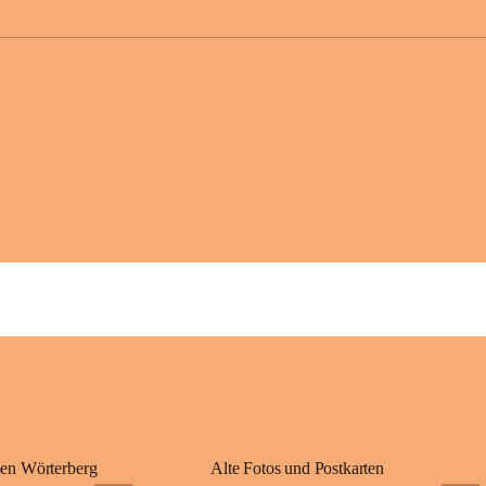
großer Weitsicht
gründete Bistüme
ungarischen Staa
wurde er später 
Gerade das heuti
Königreichs Ung
erinnert an diese
⛪ Im Inneren der 
eine Marienstatu
Jahrzehnte war u
Wallfahrten und 
🌄 Von hier oben
und die sanfte H
damit nicht nur e
Ausflugsziel und
🙏 Viele persönl
verbunden – sei 
einem stimmungsv
en Wörterberg
Alte Fotos und Postkarten
bis heute ein wic