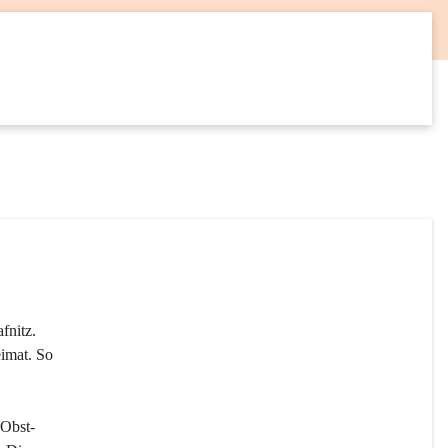
12
SEP
fnitz. 
imat. So 
 Obst- 