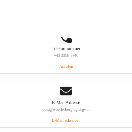
Hauptstraße 39, 7550 Wörterberg, AUT
Auf Karte ansehen
Telefonnummer
+43 3358 2940
Anrufen
E-Mail Adresse
post@woerterberg.bgld.gv.at
E-Mail schreiben