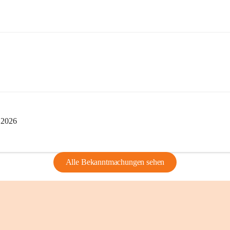
privaten Gebrau
🔏 
Zum Schutz u
und Bürgern für 
Erinnerungen, di
lebendig zu halte
i 2026
Alle Bekanntmachungen sehen