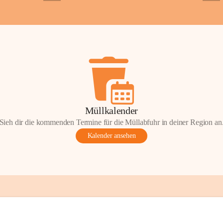
+2
+5
Gemeinde.
💬 
Erinnern Sie 
Stephan?
 Vielle
wunderschönen Au
in den Komment
📸 
Haben Sie his
Stephan?
 Wir fr
gemeinsam die G
📖 Quellen: „Kap
Müllkalender
Komitee zur Erhal
Sieh dir die kommenden Termine für die Müllabfuhr in deiner Region an
Gestaltung: Prof
Kalender ansehen
📌H
inweis zum 
eingescannten Be
kulturellen Erb
Urheberrecht bz
Wörterberg oder 
Eine Vervielfält
mit ausdrücklic
jeweiligen Urheb