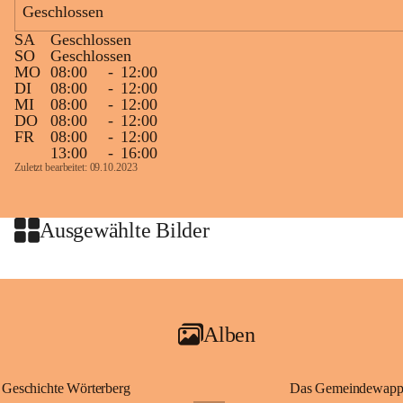
Geschlossen
Zielgelände mit Verpflegungstruck
SA
Geschlossen
Ablauf
SO
Geschlossen
MO
08:00
-
12:00
Samstag, 19.9.
DI
08:00
-
12:00
MI
08:00
-
12:00
13 bis 15 Uhr Startnummernausgabe, im Seminarraum der St. 
DO
08:00
-
12:00
Martins Therme & Lodge Frauenkirchen (vom Parkplatz hinter 
FR
08:00
-
12:00
der Therme zugänglich)
13:00
-
16:00
Zuletzt bearbeitet: 09.10.2023
Sonntag, 20.9.
09:15 Uhr Warm-up
09:30 Uhr Start Läuferinnen 4,8 km & 8,7 km
Ausgewählte Bilder
10:45 Uhr Warm-up
11:00 Uhr Start Walkerinnen 4,8 km
ab 12:30 Uhr Siegerinnenehrungen
Alben
Geschichte Wörterberg
Das Gemeindewapp