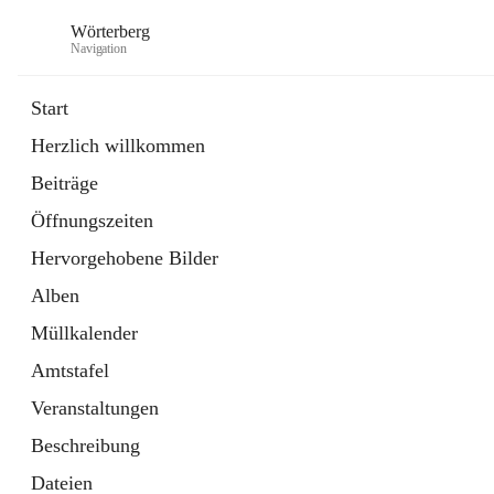
Wörterberg
Navigation
Start
Herzlich willkommen
Gemeinde
Beiträge
5 Schnellzugriffe
Öffnungszeiten
Bürgerservice
9 Schnellzugriffe
Hervorgehobene Bilder
Alben
Müllkalender
Amtstafel
Veranstaltungen
Beschreibung
Dateien