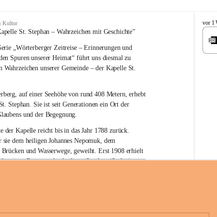
W
vor 1
 Kultur
ö
apelle St. Stephan – 
Wahrzeichen 
mit Geschichte”
r
erie 
„Wörterberger Zeitreise – Erinnerungen und 
t
e
 den Spuren unserer Heimat“
 führt uns diesmal zu 
r
n Wahrzeichen unserer Gemeinde – der 
Kapelle St. 
b
e
r
rberg, auf einer Seehöhe von rund 
408 Metern
, erhebt 
g
St. Stephan. Sie ist seit Generationen ein Ort der 
Glaubens und der Begegnung.
e der Kapelle reicht bis in das Jahr 1788 zurück.
 sie 
dem heiligen Johannes Nepomuk
, dem 
r Brücken und Wasserwege, geweiht. Erst 
1908
 erhielt 
n heutigen Patron – 
den heiligen Stephan (Stefan), 
hüre Komitee zur Erhaltung der Kapelle St. Stefan_Geme
rn
.
örterberg
die Kapelle den Namen St. Stephan?
an gilt als 
erster christlicher König Ungarns
. Er 
boren und im Jahr 1000 zum König gekrönt. Mit 