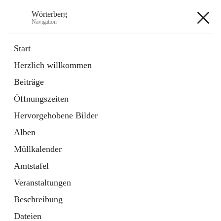
Wörterberg
Navigation
Wörterberg
Start
Herzlich willkommen
Gemeinde
Beiträge
5 Schnellzugriffe
Öffnungszeiten
Bürgerservice
9 Schnellzugriffe
Hervorgehobene Bilder
Alben
+9
Müllkalender
Amtstafel
Veranstaltungen
Beschreibung
Hauptadresse
Dateien