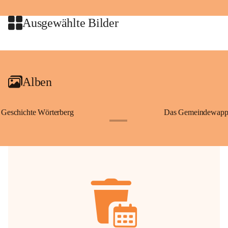
jeweiligen Urheberinnen und Urheber gestattet. Eine Nutzung über den 
privaten Gebrauch hinaus bedarf der vorherigen Zustimmung.
Ausgewählte Bilder
🔏 
Zum Schutz unseres Gemeindearchivs danken wir allen Bürgerinnen 
und Bürgern für die Bereitstellung von Bildern, Dokumenten und 
+2
Erinnerungen, die dazu beitragen, die Geschichte unserer Heimat 
lebendig zu halten.
Alben
Geschichte Wörterberg
Das Gemeindewapp
+1