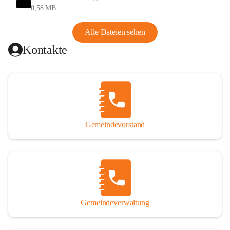
und Ungarn war. Dadurch war Wörterberg von Wörth 
0,58 MB
abgeschnitten, mit dem es wirtschaftlich eine Einheit bildete. 
Aus diesem Grund war die Bevölkerung dazu gezwungen, 
Alle Dateien sehen
Schmuggel zu betreiben. Es kam oft zu nächtlichen 
Kontakte
Überfällen und Schießereien. Erst mit dem Anschluss des 
Burgenlands an Österreich wurde es ruhiger und auch 
wirtschaftlich ging es bergauf. Dieser Aufschwung endete 
1926. Es folgten Arbeitslosigkeit, Preissteigerung und 
Unanbringlichkeit von Produkten. Daher wurde der 
Anschluss an das Deutsche Reich begrüßt. Als der Zweite 
Gemeindevorstand
Weltkrieg ausbrach, schwang die Stimmung um. Es starben 
26 Männer an der Front, weitere 16 werden vermisst.

Von 1971 bis 1991 gehörte Wörterberg zur Gemeinde 
Ollersdorf. Durch den Einsatz von mehreren Ortsansässigen 
wurde Wörterberg 1991 wieder eine eigenständige 
Gemeindeverwaltung
Gemeinde. 

Lage