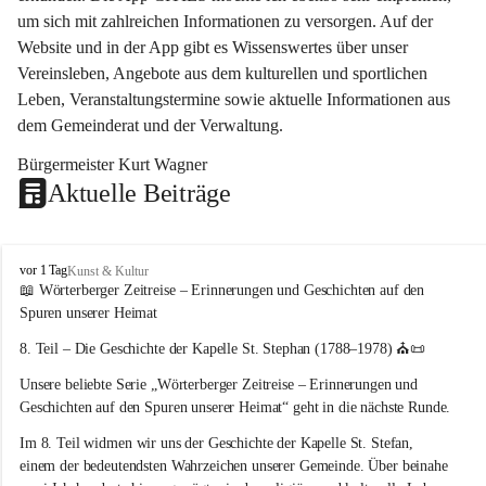
um sich mit zahlreichen Informationen zu versorgen. Auf der 
Website und in der App gibt es Wissenswertes über unser 
Vereinsleben, Angebote aus dem kulturellen und sportlichen 
Leben, Veranstaltungstermine sowie aktuelle Informationen aus 
dem Gemeinderat und der Verwaltung. 
Bürgermeister Kurt Wagner
Aktuelle Beiträge
W
vor 1 Tag
Kunst & Kultur
ö
📖 Wörterberger Zeitreise – Erinnerungen und Geschichten auf den 
r
Spuren unserer Heimat
t
e
8. Teil – Die Geschichte der Kapelle St. Stephan (1788–1978)
 ⛪📜
r
Unsere beliebte Serie 
„Wörterberger Zeitreise – Erinnerungen und 
b
e
Geschichten auf den Spuren unserer Heimat“
 geht in die nächste Runde.
r
Im 
8. Teil
 widmen wir uns der Geschichte der 
Kapelle St. Stefan
, 
g
einem der bedeutendsten Wahrzeichen unserer Gemeinde. Über beinahe 