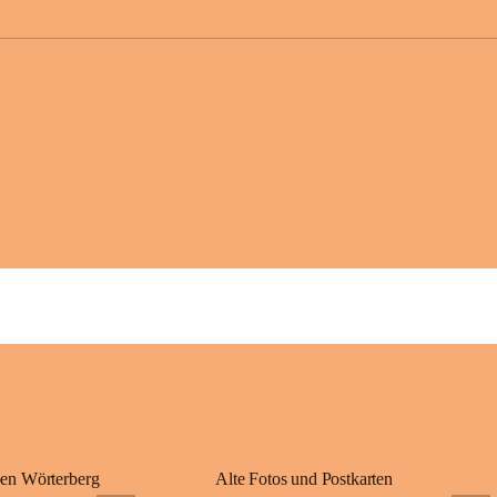
großer Weitsicht
gründete Bistüme
ungarischen Staa
wurde er später 
Gerade das heuti
Königreichs Ung
erinnert an diese
⛪ Im Inneren der 
eine Marienstatu
Jahrzehnte war u
Wallfahrten und 
🌄 Von hier oben
und die sanfte H
damit nicht nur e
Ausflugsziel und
🙏 Viele persönl
verbunden – sei 
einem stimmungsv
en Wörterberg
Alte Fotos und Postkarten
bis heute ein wic