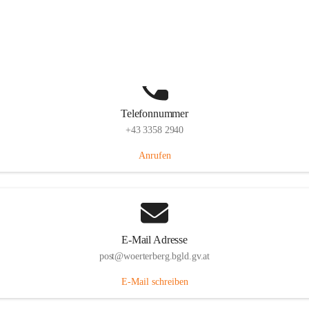
Hauptstraße 39, 7550 Wörterberg, AUT
Auf Karte ansehen
Telefonnummer
+43 3358 2940
Anrufen
E-Mail Adresse
post@woerterberg.bgld.gv.at
E-Mail schreiben