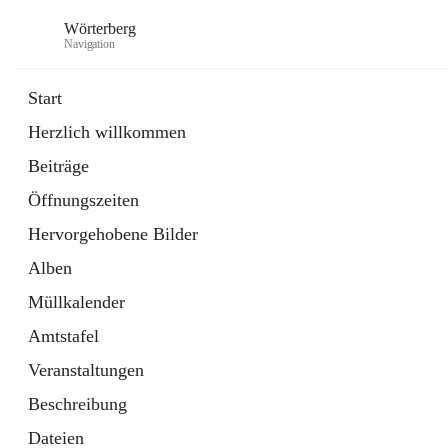
Wörterberg
Navigation
Start
Herzlich willkommen
Gemeinde
Beiträge
5 Schnellzugriffe
Öffnungszeiten
Bürgerservice
9 Schnellzugriffe
Hervorgehobene Bilder
Alben
Müllkalender
Amtstafel
Veranstaltungen
Beschreibung
Dateien