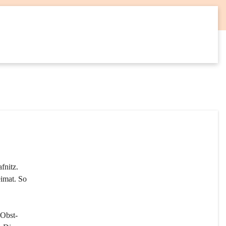
12
SEP
fnitz. 
imat. So 
 Obst- 