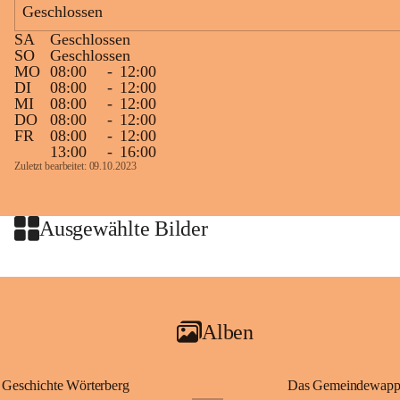
Geschlossen
Zielgelände mit Verpflegungstruck
SA
Geschlossen
Ablauf
SO
Geschlossen
MO
08:00
-
12:00
Samstag, 19.9.
DI
08:00
-
12:00
MI
08:00
-
12:00
13 bis 15 Uhr Startnummernausgabe, im Seminarraum der St. 
DO
08:00
-
12:00
Martins Therme & Lodge Frauenkirchen (vom Parkplatz hinter 
FR
08:00
-
12:00
der Therme zugänglich)
13:00
-
16:00
Zuletzt bearbeitet: 09.10.2023
Sonntag, 20.9.
09:15 Uhr Warm-up
09:30 Uhr Start Läuferinnen 4,8 km & 8,7 km
Ausgewählte Bilder
10:45 Uhr Warm-up
11:00 Uhr Start Walkerinnen 4,8 km
ab 12:30 Uhr Siegerinnenehrungen
Alben
Geschichte Wörterberg
Das Gemeindewapp