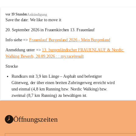
W
vor 19 Stunden
Ankündigung
ö
Save the date: 
We like to move it
r
20. September 2026 in Frauenkirchen 13. Frauenlauf
t
e
Info siehe => 
Frauenlauf Burgenland 2026 - Mein Burgenland
r
b
Anmeldung unter => 
13. burgenländischer FRAUENLAUF & Nordic 
e
Walking Bewerb, 20.09.2026 : : my.race|result
r
g
Strecke
Rundkurs mit 3,9 km Länge – Asphalt und befestigter 
Güterweg, der über einen breiten Zubringerweg erreicht wird 
und einmal (4,8 km Running bzw. Nordic Walking) bzw. 
zweimal (8,7 km Running) zu bewältigen ist.
Start
Parkplatz auf der Rückseite der St. Martins Therme & Lodge
Öffnungszeiten
Ziel
Parkplatz auf der Rückseite der St. Martins Therme & Lodge 