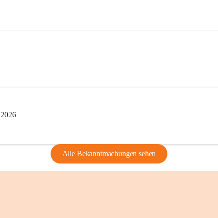
privaten Gebrau
🔏 
Zum Schutz u
und Bürgern für 
Erinnerungen, di
lebendig zu halte
i 2026
Alle Bekanntmachungen sehen