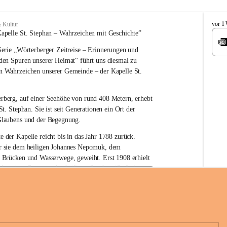
W
vor 1
 Kultur
ö
apelle St. Stephan – 
Wahrzeichen 
mit Geschichte”
r
erie 
„Wörterberger Zeitreise – Erinnerungen und 
t
e
 den Spuren unserer Heimat“
 führt uns diesmal zu 
r
n Wahrzeichen unserer Gemeinde – der 
Kapelle St. 
b
e
r
rberg, auf einer Seehöhe von rund 
408 Metern
, erhebt 
g
St. Stephan. Sie ist seit Generationen ein Ort der 
Glaubens und der Begegnung.
e der Kapelle reicht bis in das Jahr 1788 zurück.
 sie 
dem heiligen Johannes Nepomuk
, dem 
r Brücken und Wasserwege, geweiht. Erst 
1908
 erhielt 
n heutigen Patron – 
den heiligen Stephan (Stefan), 
hüre Komitee zur Erhaltung der Kapelle St. Stefan_Geme
rn
.
örterberg
die Kapelle den Namen St. Stephan?
an gilt als 
erster christlicher König Ungarns
. Er 
boren und im Jahr 1000 zum König gekrönt. Mit 