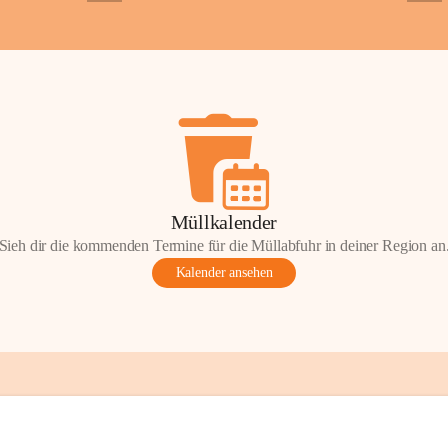
+2
+5
Gemeinde.
💬 
Erinnern Sie 
Stephan?
 Vielle
wunderschönen Au
in den Komment
📸 
Haben Sie his
Stephan?
 Wir fr
gemeinsam die G
📖 Quellen: „Kap
Müllkalender
Komitee zur Erhal
Sieh dir die kommenden Termine für die Müllabfuhr in deiner Region an
Gestaltung: Prof
Kalender ansehen
📌H
inweis zum 
eingescannten Be
kulturellen Erb
Urheberrecht bz
Wörterberg oder 
Eine Vervielfält
mit ausdrücklic
jeweiligen Urheb