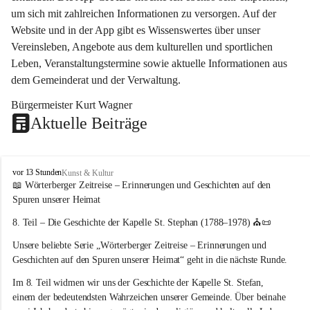
um sich mit zahlreichen Informationen zu versorgen. Auf der 
Website und in der App gibt es Wissenswertes über unser 
Vereinsleben, Angebote aus dem kulturellen und sportlichen 
Leben, Veranstaltungstermine sowie aktuelle Informationen aus 
dem Gemeinderat und der Verwaltung. 
Bürgermeister Kurt Wagner
Aktuelle Beiträge
W
vor 13 Stunden
Kunst & Kultur
ö
📖 Wörterberger Zeitreise – Erinnerungen und Geschichten auf den 
r
Spuren unserer Heimat
t
e
8. Teil – Die Geschichte der Kapelle St. Stephan (1788–1978)
 ⛪📜
r
Unsere beliebte Serie 
„Wörterberger Zeitreise – Erinnerungen und 
b
e
Geschichten auf den Spuren unserer Heimat“
 geht in die nächste Runde.
r
Im 
8. Teil
 widmen wir uns der Geschichte der 
Kapelle St. Stefan
, 
g
einem der bedeutendsten Wahrzeichen unserer Gemeinde. Über beinahe 