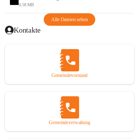
und Ungarn war. Dadurch war Wörterberg von Wörth 
0,58 MB
abgeschnitten, mit dem es wirtschaftlich eine Einheit bildete. 
Aus diesem Grund war die Bevölkerung dazu gezwungen, 
Alle Dateien sehen
Schmuggel zu betreiben. Es kam oft zu nächtlichen 
Kontakte
Überfällen und Schießereien. Erst mit dem Anschluss des 
Burgenlands an Österreich wurde es ruhiger und auch 
wirtschaftlich ging es bergauf. Dieser Aufschwung endete 
1926. Es folgten Arbeitslosigkeit, Preissteigerung und 
Unanbringlichkeit von Produkten. Daher wurde der 
Anschluss an das Deutsche Reich begrüßt. Als der Zweite 
Gemeindevorstand
Weltkrieg ausbrach, schwang die Stimmung um. Es starben 
26 Männer an der Front, weitere 16 werden vermisst.

Von 1971 bis 1991 gehörte Wörterberg zur Gemeinde 
Ollersdorf. Durch den Einsatz von mehreren Ortsansässigen 
wurde Wörterberg 1991 wieder eine eigenständige 
Gemeindeverwaltung
Gemeinde. 

Lage