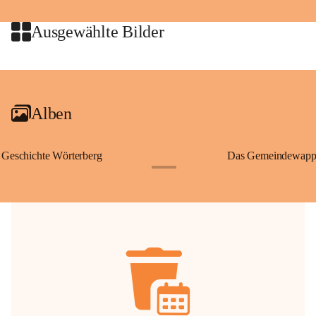
jeweiligen Urheberinnen und Urheber gestattet. Eine Nutzung über den 
privaten Gebrauch hinaus bedarf der vorherigen Zustimmung.
Ausgewählte Bilder
🔏 
Zum Schutz unseres Gemeindearchivs danken wir allen Bürgerinnen 
und Bürgern für die Bereitstellung von Bildern, Dokumenten und 
+2
Erinnerungen, die dazu beitragen, die Geschichte unserer Heimat 
lebendig zu halten.
Alben
Geschichte Wörterberg
Das Gemeindewapp
+1