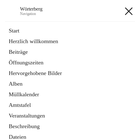
Wörterberg
Navigation
Wörterberg
Start
Herzlich willkommen
Gemeinde
Beiträge
5 Schnellzugriffe
Öffnungszeiten
Bürgerservice
9 Schnellzugriffe
Hervorgehobene Bilder
Alben
+9
Müllkalender
Amtstafel
Veranstaltungen
Beschreibung
Hauptadresse
Dateien