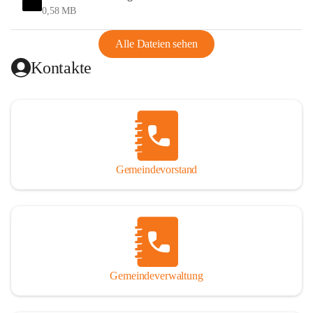
und Ungarn war. Dadurch war Wörterberg von Wörth 
0,58 MB
abgeschnitten, mit dem es wirtschaftlich eine Einheit bildete. 
Aus diesem Grund war die Bevölkerung dazu gezwungen, 
Alle Dateien sehen
Schmuggel zu betreiben. Es kam oft zu nächtlichen 
Kontakte
Überfällen und Schießereien. Erst mit dem Anschluss des 
Burgenlands an Österreich wurde es ruhiger und auch 
wirtschaftlich ging es bergauf. Dieser Aufschwung endete 
1926. Es folgten Arbeitslosigkeit, Preissteigerung und 
Unanbringlichkeit von Produkten. Daher wurde der 
Anschluss an das Deutsche Reich begrüßt. Als der Zweite 
Gemeindevorstand
Weltkrieg ausbrach, schwang die Stimmung um. Es starben 
26 Männer an der Front, weitere 16 werden vermisst.

Von 1971 bis 1991 gehörte Wörterberg zur Gemeinde 
Ollersdorf. Durch den Einsatz von mehreren Ortsansässigen 
wurde Wörterberg 1991 wieder eine eigenständige 
Gemeindeverwaltung
Gemeinde. 

Lage