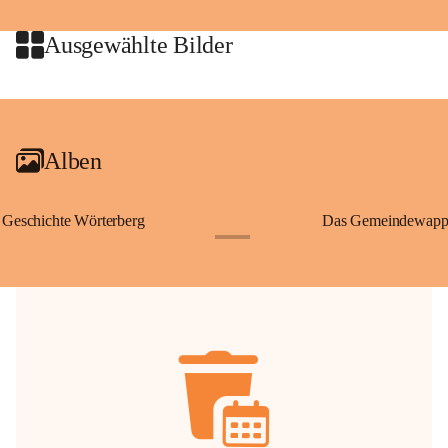
jeweiligen Urheberinnen und Urheber gestattet. Eine Nutzung über den 
privaten Gebrauch hinaus bedarf der vorherigen Zustimmung.
Ausgewählte Bilder
🔏 
Zum Schutz unseres Gemeindearchivs danken wir allen Bürgerinnen 
und Bürgern für die Bereitstellung von Bildern, Dokumenten und 
+2
Erinnerungen, die dazu beitragen, die Geschichte unserer Heimat 
lebendig zu halten.
Alben
Geschichte Wörterberg
Das Gemeindewapp
+1