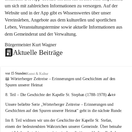
um sich mit zahlreichen Informationen zu versorgen. Auf der 
Website und in der App gibt es Wissenswertes über unser 
Vereinsleben, Angebote aus dem kulturellen und sportlichen 
Leben, Veranstaltungstermine sowie aktuelle Informationen aus 
dem Gemeinderat und der Verwaltung. 
Bürgermeister Kurt Wagner
Aktuelle Beiträge
W
vor 15 Stunden
Kunst & Kultur
ö
📖 Wörterberger Zeitreise – Erinnerungen und Geschichten auf den 
r
Spuren unserer Heimat
t
e
8. Teil – Die Geschichte der Kapelle St. Stephan (1788–1978)
 ⛪📜
r
Unsere beliebte Serie 
„Wörterberger Zeitreise – Erinnerungen und 
b
e
Geschichten auf den Spuren unserer Heimat“
 geht in die nächste Runde.
r
Im 
8. Teil
 widmen wir uns der Geschichte der 
Kapelle St. Stefan
, 
g
einem der bedeutendsten Wahrzeichen unserer Gemeinde. Über beinahe 