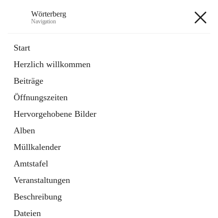
Wörterberg
Navigation
Wörterberg
Start
Herzlich willkommen
Gemeinde
Beiträge
5 Schnellzugriffe
Öffnungszeiten
Bürgerservice
9 Schnellzugriffe
Hervorgehobene Bilder
Alben
+9
Müllkalender
Amtstafel
Veranstaltungen
Beschreibung
Hauptadresse
Dateien