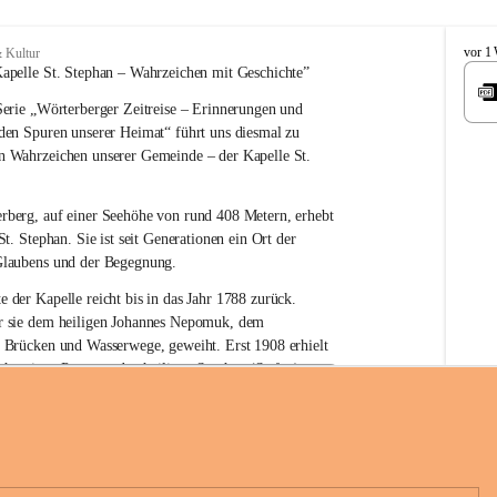
W
vor 1
 Kultur
ö
apelle St. Stephan – 
Wahrzeichen 
mit Geschichte”
r
erie 
„Wörterberger Zeitreise – Erinnerungen und 
t
e
 den Spuren unserer Heimat“
 führt uns diesmal zu 
r
n Wahrzeichen unserer Gemeinde – der 
Kapelle St. 
b
e
r
rberg, auf einer Seehöhe von rund 
408 Metern
, erhebt 
g
St. Stephan. Sie ist seit Generationen ein Ort der 
Glaubens und der Begegnung.
e der Kapelle reicht bis in das Jahr 1788 zurück.
 sie 
dem heiligen Johannes Nepomuk
, dem 
r Brücken und Wasserwege, geweiht. Erst 
1908
 erhielt 
n heutigen Patron – 
den heiligen Stephan (Stefan), 
hüre Komitee zur Erhaltung der Kapelle St. Stefan_Geme
rn
.
örterberg
die Kapelle den Namen St. Stephan?
an gilt als 
erster christlicher König Ungarns
. Er 
boren und im Jahr 1000 zum König gekrönt. Mit 