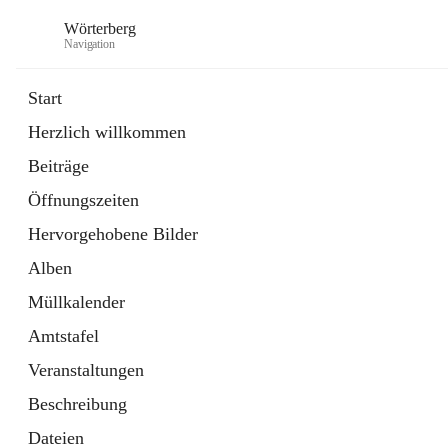
Wörterberg
Navigation
Start
Herzlich willkommen
Gemeinde
Beiträge
5 Schnellzugriffe
Öffnungszeiten
Bürgerservice
9 Schnellzugriffe
Hervorgehobene Bilder
Alben
Müllkalender
Amtstafel
Veranstaltungen
Beschreibung
Dateien