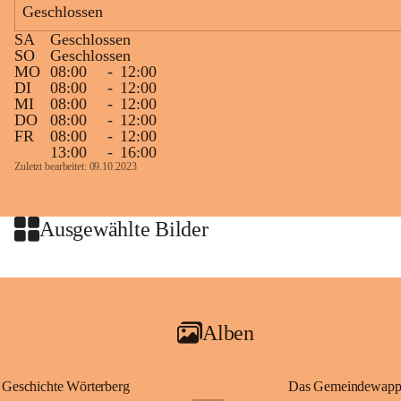
Geschlossen
Zielgelände mit Verpflegungstruck
SA
Geschlossen
Ablauf
SO
Geschlossen
MO
08:00
-
12:00
Samstag, 19.9.
DI
08:00
-
12:00
MI
08:00
-
12:00
13 bis 15 Uhr Startnummernausgabe, im Seminarraum der St. 
DO
08:00
-
12:00
Martins Therme & Lodge Frauenkirchen (vom Parkplatz hinter 
FR
08:00
-
12:00
der Therme zugänglich)
13:00
-
16:00
Zuletzt bearbeitet: 09.10.2023
Sonntag, 20.9.
09:15 Uhr Warm-up
09:30 Uhr Start Läuferinnen 4,8 km & 8,7 km
Ausgewählte Bilder
10:45 Uhr Warm-up
11:00 Uhr Start Walkerinnen 4,8 km
ab 12:30 Uhr Siegerinnenehrungen
Alben
Geschichte Wörterberg
Das Gemeindewapp