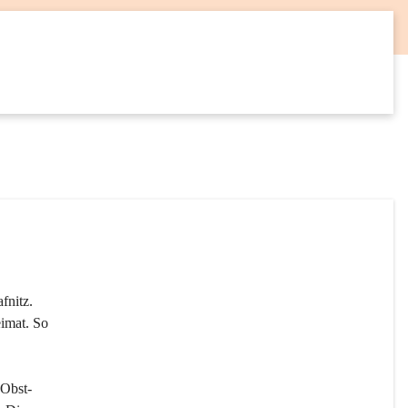
12
SEP
fnitz. 
imat. So 
 Obst- 