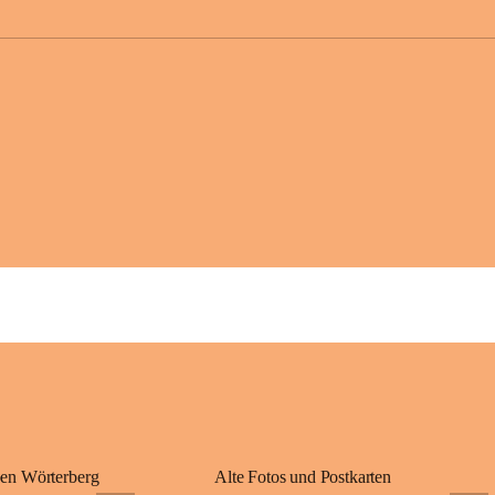
großer Weitsicht
gründete Bistüme
ungarischen Staa
wurde er später 
Gerade das heuti
Königreichs Ung
erinnert an diese
⛪ Im Inneren der 
eine Marienstatu
Jahrzehnte war u
Wallfahrten und 
🌄 Von hier oben
und die sanfte H
damit nicht nur e
Ausflugsziel und
🙏 Viele persönl
verbunden – sei 
einem stimmungsv
en Wörterberg
Alte Fotos und Postkarten
bis heute ein wic