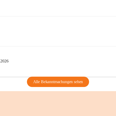
privaten Gebrau
🔏 
Zum Schutz u
und Bürgern für 
Erinnerungen, di
lebendig zu halte
i 2026
Alle Bekanntmachungen sehen