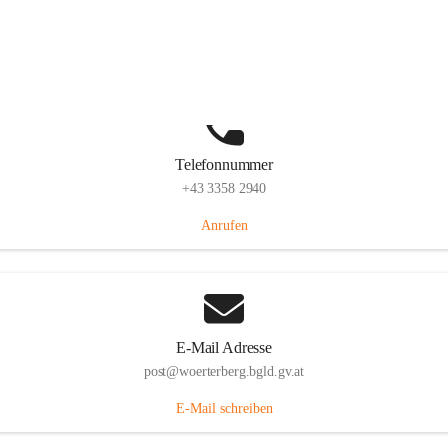
Hauptstraße 39, 7550 Wörterberg, AUT
Auf Karte ansehen
Telefonnummer
+43 3358 2940
Anrufen
E-Mail Adresse
post@woerterberg.bgld.gv.at
E-Mail schreiben