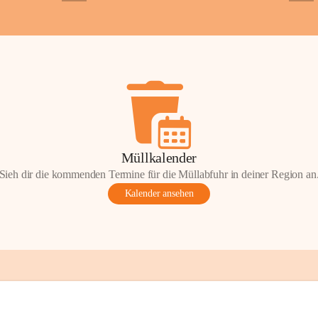
+2
+5
Gemeinde.
💬 
Erinnern Sie 
Stephan?
 Vielle
wunderschönen Au
in den Komment
📸 
Haben Sie his
Stephan?
 Wir fr
gemeinsam die G
📖 Quellen: „Kap
Müllkalender
Komitee zur Erhal
Sieh dir die kommenden Termine für die Müllabfuhr in deiner Region an
Gestaltung: Prof
Kalender ansehen
📌H
inweis zum 
eingescannten Be
kulturellen Erb
Urheberrecht bz
Wörterberg oder 
Eine Vervielfält
mit ausdrücklic
jeweiligen Urheb