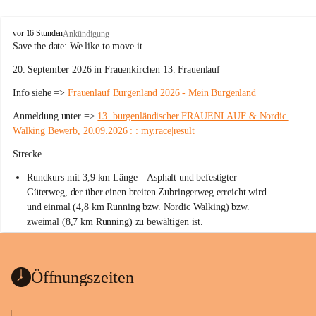
W
vor 16 Stunden
Ankündigung
ö
Save the date: 
We like to move it
r
20. September 2026 in Frauenkirchen 13. Frauenlauf
t
e
Info siehe => 
Frauenlauf Burgenland 2026 - Mein Burgenland
r
b
Anmeldung unter => 
13. burgenländischer FRAUENLAUF & Nordic 
e
Walking Bewerb, 20.09.2026 : : my.race|result
r
g
Strecke
Rundkurs mit 3,9 km Länge – Asphalt und befestigter 
Güterweg, der über einen breiten Zubringerweg erreicht wird 
und einmal (4,8 km Running bzw. Nordic Walking) bzw. 
zweimal (8,7 km Running) zu bewältigen ist.
Start
Parkplatz auf der Rückseite der St. Martins Therme & Lodge
Öffnungszeiten
Ziel
Parkplatz auf der Rückseite der St. Martins Therme & Lodge 