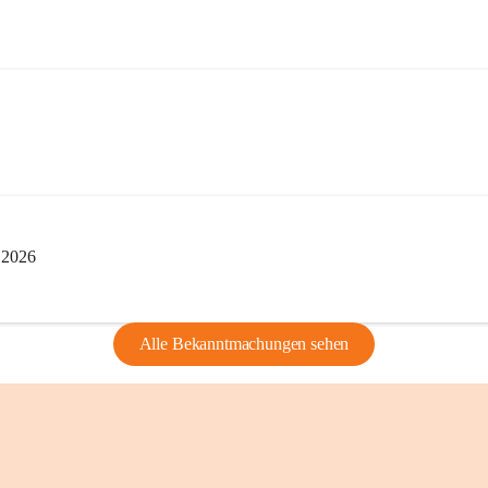
edarf der vorherigen Zustimmung.
indearchivs danken wir allen Bürgerinnen 
tellung von Bildern, Dokumenten und 
ragen, die Geschichte unserer Heimat 
i 2026
Alle Bekanntmachungen sehen