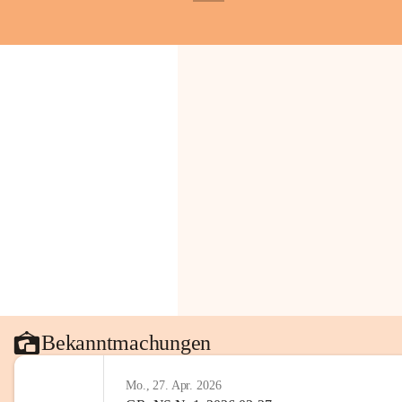
+1
Gemeinde.
💬 
Erinnern Sie sich an bes
Stephan?
 Vielleicht an eine
wunderschönen Ausblick? Tei
in den Kommentaren.
📸 
Haben Sie historische Fo
Stephan?
 Wir freuen uns, we
gemeinsam die Geschichte v
📖 Quellen: „Kapelle St. St
Komitee zur Erhaltung der Ka
Gestaltung: Prof. Thomas Res
📌H
inweis zum Urheberrech
eingescannten Berichte, Chr
kulturellen Erbes der Geme
Urheberrecht bzw. den Rech
Wörterberg oder der jeweili
Bekanntmachungen
Eine Vervielfältigung, Weit
mit ausdrücklicher Zustimm
Mo., 27. Apr. 2026
jeweiligen Urheberinnen und