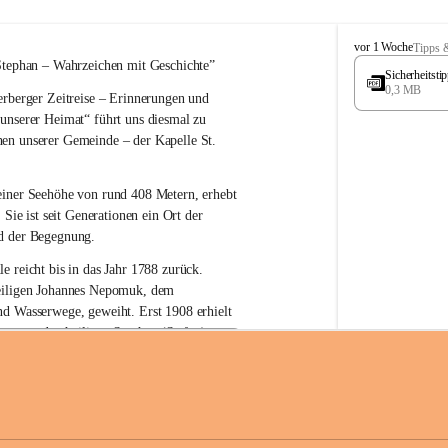
W
vor 1 Woche
Tipps 
ö
Stephan – 
Wahrzeichen 
mit Geschichte”
Sicherheitst
r
0,3 MB
rberger Zeitreise – Erinnerungen und 
t
e
 unserer Heimat“
 führt uns diesmal zu 
r
en unserer Gemeinde – der 
Kapelle St. 
b
e
r
einer Seehöhe von rund 
408 Metern
, erhebt 
g
 Sie ist seit Generationen ein Ort der 
d der Begegnung.
e reicht bis in das Jahr 1788 zurück.
iligen Johannes Nepomuk
, dem 
nd Wasserwege, geweiht. Erst 
1908
 erhielt 
atron – 
den heiligen Stephan (Stefan), 
zur Erhaltung der Kapelle St. Stefan_Geme
 den Namen St. Stephan?
erster christlicher König Ungarns
. Er 
im Jahr 1000 zum König gekrönt. Mit 