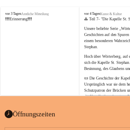
W
W
vor 3 Tagen
vor 4 Tagen
Amtliche Mitteilung
Kunst & Kultur
ö
ö
❗❗❗Erinnerung❗❗❗
⛪ Teil 7- “
Die Kapelle St. 
r
r
Unsere beliebte Serie 
„Wörte
t
t
e
e
Geschichten auf den Spuren
r
r
einem besonderen Wahrzeich
b
b
Stephan
.
e
e
r
r
Hoch über Wörterberg, auf 
g
g
sich die Kapelle St. Stephan.
Besinnung, des Glaubens un
📜 
Die Geschichte der Kapell
Ursprünglich war sie 
dem he
Schutzpatron der Brücken u
die Kapelle ihren heutigen P
Auszug Broschüre Komitee 
König von Ungarn
.
indearchiv Wörterberg
0,4 MB
👑 
Warum trägt die Kapelle
Öffnungszeiten
Der heilige Stephan gilt als 
wurde um 975 geboren und 