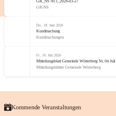
GR_NS Nr.1_2026-03-27
privaten Gebrauch hinaus b
GR-NS
🔏 
Zum Schutz unseres Geme
und Bürgern für die Bereits
Erinnerungen, die dazu beit
Do., 18. Juni 2026
lebendig zu halten.
Kundmachung
Kundmachungen
Fr., 10. Juli 2026
Mitteilungsblatt Gemeinde Wörterberg Nr. 04 Jul
Mitteilungsblätter Gemeinde Wörterberg
Kommende Veranstaltungen