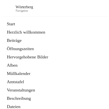
Wörterberg
Navigation
Start
Herzlich willkommen
Gemeinde
Beiträge
5 Schnellzugriffe
Öffnungszeiten
Bürgerservice
9 Schnellzugriffe
Hervorgehobene Bilder
Alben
Müllkalender
Amtstafel
Veranstaltungen
Beschreibung
Dateien