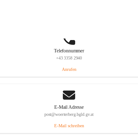
Hauptstraße 39, 7550 Wörterberg, AUT
Auf Karte ansehen
Telefonnummer
+43 3358 2940
Anrufen
E-Mail Adresse
post@woerterberg.bgld.gv.at
E-Mail schreiben