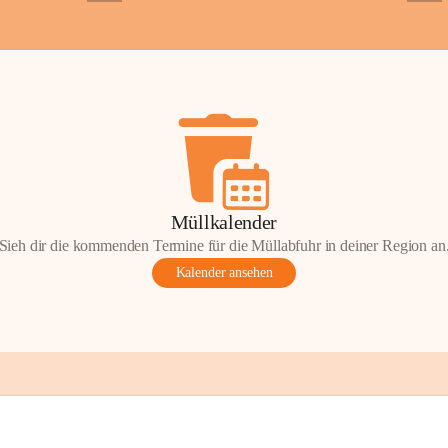
+2
+5
ondere Momente bei der Kapelle St. 
 Andacht, einen Spaziergang oder einen 
len Sie Ihre Erinnerungen gerne mit uns 
tos oder Geschichten zur Kapelle St. 
nn Sie diese mit uns teilen und so 
on Wörterberg lebendig halten.
efan Wörterberg“, herausgegeben vom 
Müllkalender
pelle St. Stefan. Inhalt: Herta Resetarits, 
Sieh dir die kommenden Termine für die Müllabfuhr in deiner Region an
etarits.
Kalender ansehen
t:
 Die veröffentlichten Fotos, 
onik-Auszüge und Beiträge sind Teil des 
inde Wörterberg und unterliegen dem 
ten am geistigen Eigentum der Gemeinde 
gen Rechteinhaberinnen und Rechteinhaber. 
erverwendung oder Veröffentlichung ist nur 
ung der Gemeinde Wörterberg bzw. der 
 Urheber gestattet. Eine Nutzung über den 