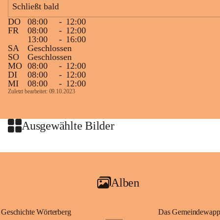
Schließt bald
großer Weitsicht führte er d
gründete Bistümer und Kirch
DO
08:00
-
12:00
ungarischen Staat. Aufgrund
FR
08:00
-
12:00
wurde er später heiliggespro
13:00
-
16:00
SA
Geschlossen
Gerade das heutige Burgenla
SO
Geschlossen
Königreichs Ungarn. Die U
MO
08:00
-
12:00
DI
08:00
-
12:00
erinnert an diese enge histo
MI
08:00
-
12:00
⛪ Im Inneren der Kapelle bef
Zuletzt bearbeitet: 09.10.2023
eine Marienstatue aus dem f
Jahrzehnte war und ist die 
Wallfahrten und stillen Gebe
Ausgewählte Bilder
🌄 Von hier oben eröffnet si
und die sanfte Hügellandscha
damit nicht nur ein religiöse
Ausflugsziel und ein bedeut
Alben
🙏 Viele persönliche Erinne
verbunden – sei es bei eine
einem stimmungsvollen Sonne
Geschichte Wörterberg
Das Gemeindewapp
bis heute ein wichtiger Teil 