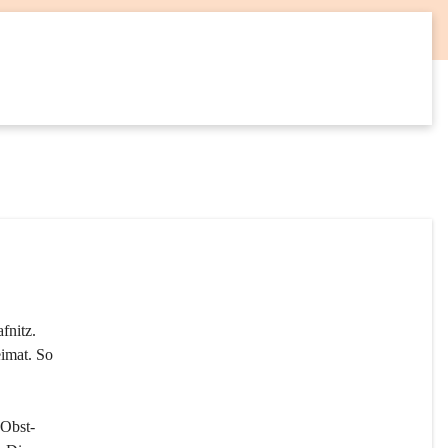
12
SEP
fnitz. 
imat. So 
 Obst- 