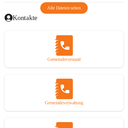
abgeschnitten, mit dem es wirtschaftlich eine Einheit bildete. 
Aus diesem Grund war die Bevölkerung dazu gezwungen, 
Alle Dateien sehen
Schmuggel zu betreiben. Es kam oft zu nächtlichen 
Kontakte
Überfällen und Schießereien. Erst mit dem Anschluss des 
Burgenlands an Österreich wurde es ruhiger und auch 
wirtschaftlich ging es bergauf. Dieser Aufschwung endete 
1926. Es folgten Arbeitslosigkeit, Preissteigerung und 
Unanbringlichkeit von Produkten. Daher wurde der 
Anschluss an das Deutsche Reich begrüßt. Als der Zweite 
Gemeindevorstand
Weltkrieg ausbrach, schwang die Stimmung um. Es starben 
26 Männer an der Front, weitere 16 werden vermisst.

Von 1971 bis 1991 gehörte Wörterberg zur Gemeinde 
Ollersdorf. Durch den Einsatz von mehreren Ortsansässigen 
wurde Wörterberg 1991 wieder eine eigenständige 
Gemeindeverwaltung
Gemeinde. 

Lage
Die Gemeinde liegt im Südburgenland im Nordwesten des 