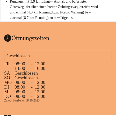
Rundkurs mit 3,9 km Länge – Asphalt und befestigter 
Güterweg, der über einen breiten Zubringerweg erreicht wird 
und einmal (4,8 km Running bzw. Nordic Walking) bzw. 
zweimal (8,7 km Running) zu bewältigen ist.
Start
Parkplatz auf der Rückseite der St. Martins Therme & Lodge
Öffnungszeiten
Ziel
Parkplatz auf der Rückseite der St. Martins Therme & Lodge 
Geschlossen
Zielgelände mit Verpflegungstruck
FR
08:00
-
12:00
Ablauf
13:00
-
16:00
SA
Geschlossen
Samstag, 19.9.
SO
Geschlossen
MO
08:00
-
12:00
13 bis 15 Uhr Startnummernausgabe, im Seminarraum der St. 
DI
08:00
-
12:00
Martins Therme & Lodge Frauenkirchen (vom Parkplatz hinter 
MI
08:00
-
12:00
der Therme zugänglich)
DO
08:00
-
12:00
Zuletzt bearbeitet: 09.10.2023
Sonntag, 20.9.
09:15 Uhr Warm-up