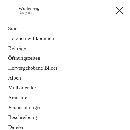
Wörterberg
Navigation
Wörterberg
Start
Herzlich willkommen
Gemeinde
Beiträge
5 Schnellzugriffe
Öffnungszeiten
Bürgerservice
9 Schnellzugriffe
Hervorgehobene Bilder
Alben
+9
Müllkalender
Amtstafel
Veranstaltungen
Beschreibung
Hauptadresse
Dateien