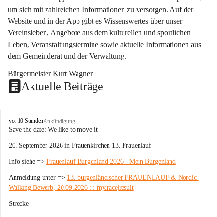
um sich mit zahlreichen Informationen zu versorgen. Auf der 
Website und in der App gibt es Wissenswertes über unser 
Vereinsleben, Angebote aus dem kulturellen und sportlichen 
Leben, Veranstaltungstermine sowie aktuelle Informationen aus 
dem Gemeinderat und der Verwaltung. 
Bürgermeister Kurt Wagner
Aktuelle Beiträge
W
vor 10 Stunden
Ankündigung
ö
Save the date: 
We like to move it
r
20. September 2026 in Frauenkirchen 13. Frauenlauf
t
e
Info siehe => 
Frauenlauf Burgenland 2026 - Mein Burgenland
r
b
Anmeldung unter => 
13. burgenländischer FRAUENLAUF & Nordic 
e
Walking Bewerb, 20.09.2026 : : my.race|result
r
g
Strecke