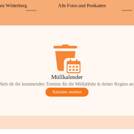
en Wörterberg
Alte Fotos und Postkarten
+2
+5
Müllkalender
Sieh dir die kommenden Termine für die Müllabfuhr in deiner Region an
Kalender ansehen