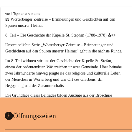
W
vor 1 Tag
Kunst & Kultur
ö
📖 Wörterberger Zeitreise – Erinnerungen und Geschichten auf den 
r
Spuren unserer Heimat
t
e
8. Teil – Die Geschichte der Kapelle St. Stephan (1788–1978)
 ⛪📜
r
Unsere beliebte Serie 
„Wörterberger Zeitreise – Erinnerungen und 
b
e
Geschichten auf den Spuren unserer Heimat“
 geht in die nächste Runde.
r
Im 
8. Teil
 widmen wir uns der Geschichte der 
Kapelle St. Stefan
, 
g
einem der bedeutendsten Wahrzeichen unserer Gemeinde. Über beinahe 
zwei Jahrhunderte hinweg prägte sie das religiöse und kulturelle Leben 
der Menschen in Wörterberg und war Ort des Glaubens, der 
Begegnung und des Zusammenhalts.
Die Grundlage dieses Beitrages bilden Auszüge aus der Broschüre 
„Kapelle St. Stefan Wörtherberg“
, die anlässlich der Renovierung vom 
Komitee zur Erhaltung der Kapelle St. Stefan
 herausgegeben wurde. 
Inhalt: Herta Resetarits und  Gestaltung: Professor Thomas Resetarits
Öffnungszeiten
Mit dieser Veröffentlichung möchten wir die Geschichte unserer 
Kapelle wieder in Erinnerung rufen und zugleich einen wertvollen 