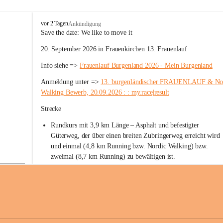
W
vor 2 Tagen
Ankündigung
ö
Save the date: 
We like to move it
r
20. September 2026 in Frauenkirchen 13. Frauenlauf
t
e
Info siehe => 
Frauenlauf Burgenland 2026 - Mein Burgenland
r
b
Anmeldung unter => 
13. burgenländischer FRAUENLAUF & Nor
e
Walking Bewerb, 20.09.2026 : : my.race|result
r
g
Strecke
Rundkurs mit 3,9 km Länge – Asphalt und befestigter 
Güterweg, der über einen breiten Zubringerweg erreicht wird 
und einmal (4,8 km Running bzw. Nordic Walking) bzw. 
zweimal (8,7 km Running) zu bewältigen ist.
Start
Parkplatz auf der Rückseite der St. Martins Therme & Lodge
Ziel
Parkplatz auf der Rückseite der St. Martins Therme & Lodge 