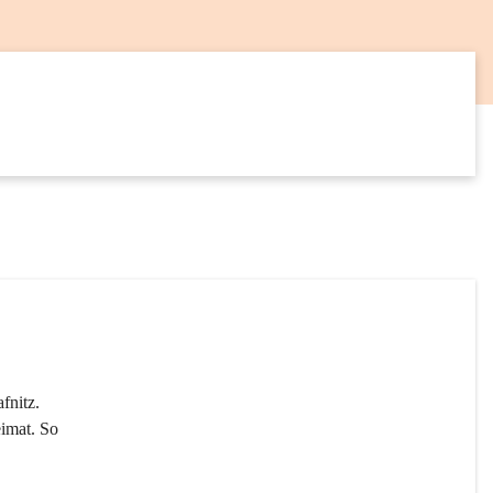
12
SEP
fnitz. 
imat. So 