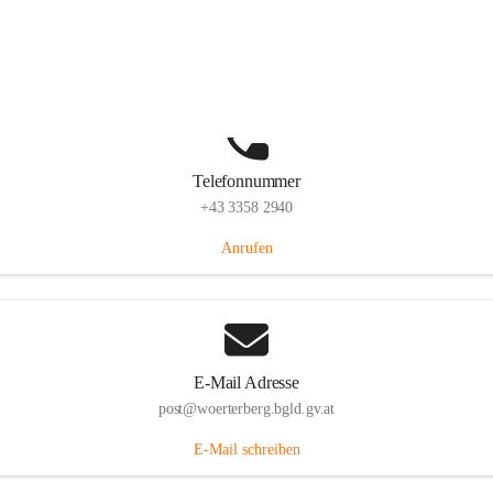
Hauptstraße 39, 7550 Wörterberg, AUT
Auf Karte ansehen
Telefonnummer
+43 3358 2940
Anrufen
E-Mail Adresse
post@woerterberg.bgld.gv.at
E-Mail schreiben