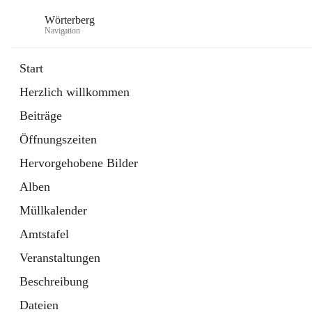
Wörterberg
Navigation
Start
Herzlich willkommen
Gemeinde
Beiträge
5 Schnellzugriffe
Öffnungszeiten
Bürgerservice
9 Schnellzugriffe
Hervorgehobene Bilder
Alben
Müllkalender
Amtstafel
Veranstaltungen
Beschreibung
Dateien