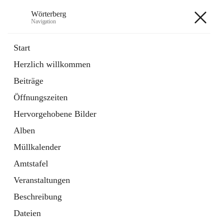
Wörterberg
Navigation
Wörterberg
Start
Herzlich willkommen
Gemeinde
Beiträge
5 Schnellzugriffe
Öffnungszeiten
Bürgerservice
9 Schnellzugriffe
Hervorgehobene Bilder
Alben
+9
Müllkalender
Amtstafel
Veranstaltungen
Beschreibung
Hauptadresse
Dateien