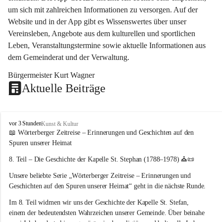
um sich mit zahlreichen Informationen zu versorgen. Auf der 
Website und in der App gibt es Wissenswertes über unser 
Vereinsleben, Angebote aus dem kulturellen und sportlichen 
Leben, Veranstaltungstermine sowie aktuelle Informationen aus 
dem Gemeinderat und der Verwaltung. 
Bürgermeister Kurt Wagner
Aktuelle Beiträge
W
vor 3 Stunden
Kunst & Kultur
ö
📖 Wörterberger Zeitreise – Erinnerungen und Geschichten auf den 
r
Spuren unserer Heimat
t
e
8. Teil – Die Geschichte der Kapelle St. Stephan (1788–1978)
 ⛪📜
r
Unsere beliebte Serie 
„Wörterberger Zeitreise – Erinnerungen und 
b
e
Geschichten auf den Spuren unserer Heimat“
 geht in die nächste Runde.
r
Im 
8. Teil
 widmen wir uns der Geschichte der 
Kapelle St. Stefan
, 
g
einem der bedeutendsten Wahrzeichen unserer Gemeinde. Über beinahe 