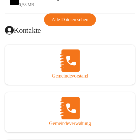
und Ungarn war. Dadurch war Wörterberg von Wörth 
0,58 MB
abgeschnitten, mit dem es wirtschaftlich eine Einheit bildete. 
Aus diesem Grund war die Bevölkerung dazu gezwungen, 
Alle Dateien sehen
Schmuggel zu betreiben. Es kam oft zu nächtlichen 
Kontakte
Überfällen und Schießereien. Erst mit dem Anschluss des 
Burgenlands an Österreich wurde es ruhiger und auch 
wirtschaftlich ging es bergauf. Dieser Aufschwung endete 
1926. Es folgten Arbeitslosigkeit, Preissteigerung und 
Unanbringlichkeit von Produkten. Daher wurde der 
Anschluss an das Deutsche Reich begrüßt. Als der Zweite 
Gemeindevorstand
Weltkrieg ausbrach, schwang die Stimmung um. Es starben 
26 Männer an der Front, weitere 16 werden vermisst.

Von 1971 bis 1991 gehörte Wörterberg zur Gemeinde 
Ollersdorf. Durch den Einsatz von mehreren Ortsansässigen 
wurde Wörterberg 1991 wieder eine eigenständige 
Gemeindeverwaltung
Gemeinde. 

Lage