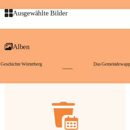
jeweiligen Urheberinnen und Urheber gestattet. Eine Nutzung über den 
privaten Gebrauch hinaus bedarf der vorherigen Zustimmung.
Ausgewählte Bilder
🔏 
Zum Schutz unseres Gemeindearchivs danken wir allen Bürgerinnen 
und Bürgern für die Bereitstellung von Bildern, Dokumenten und 
+2
Erinnerungen, die dazu beitragen, die Geschichte unserer Heimat 
lebendig zu halten.
Alben
Geschichte Wörterberg
Das Gemeindewapp
+1