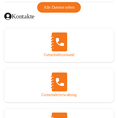
abgeschnitten, mit dem es wirtschaftlich eine Einheit bildete. 
Aus diesem Grund war die Bevölkerung dazu gezwungen, 
Alle Dateien sehen
Schmuggel zu betreiben. Es kam oft zu nächtlichen 
Kontakte
Überfällen und Schießereien. Erst mit dem Anschluss des 
Burgenlands an Österreich wurde es ruhiger und auch 
wirtschaftlich ging es bergauf. Dieser Aufschwung endete 
1926. Es folgten Arbeitslosigkeit, Preissteigerung und 
Unanbringlichkeit von Produkten. Daher wurde der 
Anschluss an das Deutsche Reich begrüßt. Als der Zweite 
Gemeindevorstand
Weltkrieg ausbrach, schwang die Stimmung um. Es starben 
26 Männer an der Front, weitere 16 werden vermisst.

Von 1971 bis 1991 gehörte Wörterberg zur Gemeinde 
Ollersdorf. Durch den Einsatz von mehreren Ortsansässigen 
wurde Wörterberg 1991 wieder eine eigenständige 
Gemeindeverwaltung
Gemeinde. 

Lage
Die Gemeinde liegt im Südburgenland im Nordwesten des 