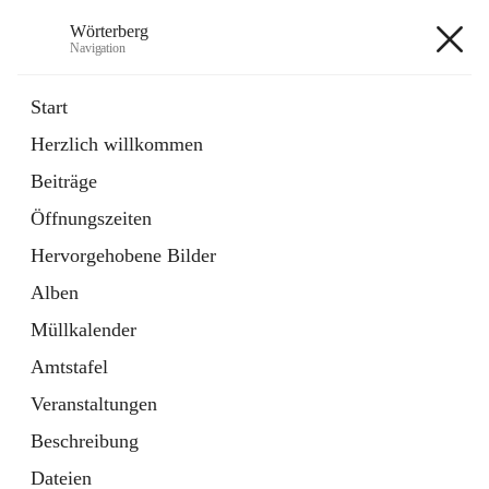
Wörterberg
Navigation
Wörterberg
Start
Herzlich willkommen
Gemeinde
Beiträge
5 Schnellzugriffe
Öffnungszeiten
Bürgerservice
9 Schnellzugriffe
Hervorgehobene Bilder
Alben
+9
Müllkalender
Amtstafel
Veranstaltungen
Beschreibung
Hauptadresse
Dateien