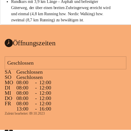
Rundkurs mit 3,9 km Länge – Asphalt und befestigter 
Güterweg, der über einen breiten Zubringerweg erreicht wird 
und einmal (4,8 km Running bzw. Nordic Walking) bzw. 
zweimal (8,7 km Running) zu bewältigen ist.
Start
Parkplatz auf der Rückseite der St. Martins Therme & Lodge
Öffnungszeiten
Ziel
Parkplatz auf der Rückseite der St. Martins Therme & Lodge 
Geschlossen
Zielgelände mit Verpflegungstruck
SA
Geschlossen
Ablauf
SO
Geschlossen
MO
08:00
-
12:00
Samstag, 19.9.
DI
08:00
-
12:00
MI
08:00
-
12:00
13 bis 15 Uhr Startnummernausgabe, im Seminarraum der St. 
DO
08:00
-
12:00
Martins Therme & Lodge Frauenkirchen (vom Parkplatz hinter 
FR
08:00
-
12:00
der Therme zugänglich)
13:00
-
16:00
Zuletzt bearbeitet: 09.10.2023
Sonntag, 20.9.
09:15 Uhr Warm-up