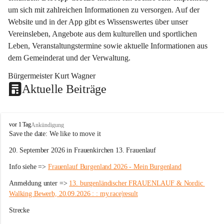
um sich mit zahlreichen Informationen zu versorgen. Auf der 
Website und in der App gibt es Wissenswertes über unser 
Vereinsleben, Angebote aus dem kulturellen und sportlichen 
Leben, Veranstaltungstermine sowie aktuelle Informationen aus 
dem Gemeinderat und der Verwaltung. 
Bürgermeister Kurt Wagner
Aktuelle Beiträge
W
vor 1 Tag
Ankündigung
ö
Save the date: 
We like to move it
r
20. September 2026 in Frauenkirchen 13. Frauenlauf
t
e
Info siehe => 
Frauenlauf Burgenland 2026 - Mein Burgenland
r
b
Anmeldung unter => 
13. burgenländischer FRAUENLAUF & Nordic 
e
Walking Bewerb, 20.09.2026 : : my.race|result
r
g
Strecke