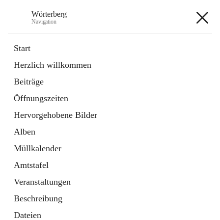
Wörterberg
Navigation
Wörterberg
Start
Herzlich willkommen
Gemeinde
Beiträge
5 Schnellzugriffe
Öffnungszeiten
Bürgerservice
9 Schnellzugriffe
Hervorgehobene Bilder
Alben
+9
Müllkalender
Amtstafel
Veranstaltungen
Beschreibung
Hauptadresse
Dateien