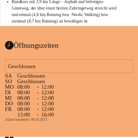
Rundkurs mit 3,9 km Länge – Asphalt und befestigter 
Güterweg, der über einen breiten Zubringerweg erreicht wird 
und einmal (4,8 km Running bzw. Nordic Walking) bzw. 
zweimal (8,7 km Running) zu bewältigen ist.
Start
Parkplatz auf der Rückseite der St. Martins Therme & Lodge
Öffnungszeiten
Ziel
Parkplatz auf der Rückseite der St. Martins Therme & Lodge 
Geschlossen
Zielgelände mit Verpflegungstruck
SA
Geschlossen
Ablauf
SO
Geschlossen
MO
08:00
-
12:00
Samstag, 19.9.
DI
08:00
-
12:00
MI
08:00
-
12:00
13 bis 15 Uhr Startnummernausgabe, im Seminarraum der St. 
DO
08:00
-
12:00
Martins Therme & Lodge Frauenkirchen (vom Parkplatz hinter 
FR
08:00
-
12:00
der Therme zugänglich)
13:00
-
16:00
Zuletzt bearbeitet: 09.10.2023
Sonntag, 20.9.
09:15 Uhr Warm-up