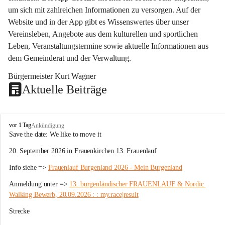
um sich mit zahlreichen Informationen zu versorgen. Auf der 
Website und in der App gibt es Wissenswertes über unser 
Vereinsleben, Angebote aus dem kulturellen und sportlichen 
Leben, Veranstaltungstermine sowie aktuelle Informationen aus 
dem Gemeinderat und der Verwaltung. 
Bürgermeister Kurt Wagner
Aktuelle Beiträge
W
vor 1 Tag
Ankündigung
ö
Save the date: 
We like to move it
r
20. September 2026 in Frauenkirchen 13. Frauenlauf
t
e
Info siehe => 
Frauenlauf Burgenland 2026 - Mein Burgenland
r
b
Anmeldung unter => 
13. burgenländischer FRAUENLAUF & Nordic 
e
Walking Bewerb, 20.09.2026 : : my.race|result
r
g
Strecke