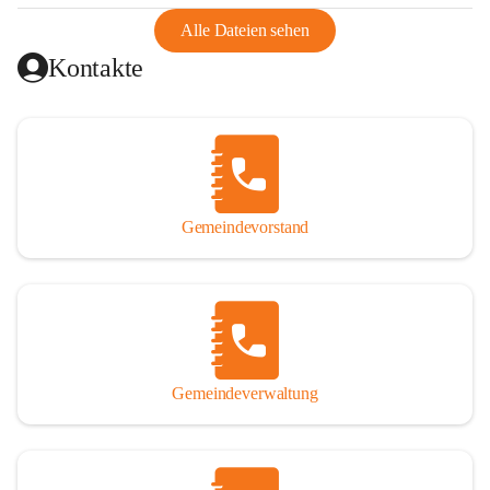
abgeschnitten, mit dem es wirtschaftlich eine Einheit bildete. 
Aus diesem Grund war die Bevölkerung dazu gezwungen, 
Alle Dateien sehen
Schmuggel zu betreiben. Es kam oft zu nächtlichen 
Kontakte
Überfällen und Schießereien. Erst mit dem Anschluss des 
Burgenlands an Österreich wurde es ruhiger und auch 
wirtschaftlich ging es bergauf. Dieser Aufschwung endete 
1926. Es folgten Arbeitslosigkeit, Preissteigerung und 
Unanbringlichkeit von Produkten. Daher wurde der 
Anschluss an das Deutsche Reich begrüßt. Als der Zweite 
Gemeindevorstand
Weltkrieg ausbrach, schwang die Stimmung um. Es starben 
26 Männer an der Front, weitere 16 werden vermisst.

Von 1971 bis 1991 gehörte Wörterberg zur Gemeinde 
Ollersdorf. Durch den Einsatz von mehreren Ortsansässigen 
wurde Wörterberg 1991 wieder eine eigenständige 
Gemeindeverwaltung
Gemeinde. 

Lage
Die Gemeinde liegt im Südburgenland im Nordwesten des 