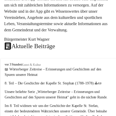
um sich mit zahlreichen Informationen zu versorgen. Auf der 
Website und in der App gibt es Wissenswertes über unser 
Vereinsleben, Angebote aus dem kulturellen und sportlichen 
Leben, Veranstaltungstermine sowie aktuelle Informationen aus 
dem Gemeinderat und der Verwaltung. 
Bürgermeister Kurt Wagner
Aktuelle Beiträge
W
vor 3 Stunden
Kunst & Kultur
ö
📖 Wörterberger Zeitreise – Erinnerungen und Geschichten auf den 
r
Spuren unserer Heimat
t
e
8. Teil – Die Geschichte der Kapelle St. Stephan (1788–1978)
 ⛪📜
r
Unsere beliebte Serie 
„Wörterberger Zeitreise – Erinnerungen und 
b
e
Geschichten auf den Spuren unserer Heimat“
 geht in die nächste Runde.
r
Im 
8. Teil
 widmen wir uns der Geschichte der 
Kapelle St. Stefan
, 
g
einem der bedeutendsten Wahrzeichen unserer Gemeinde. Über beinahe 