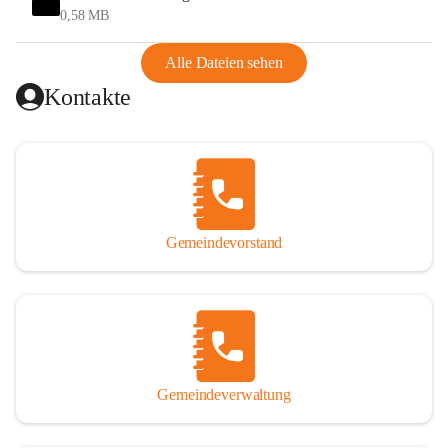
und Ungarn war. Dadurch war Wörterberg von Wörth 
0,58 MB
abgeschnitten, mit dem es wirtschaftlich eine Einheit bildete. 
Aus diesem Grund war die Bevölkerung dazu gezwungen, 
Alle Dateien sehen
Schmuggel zu betreiben. Es kam oft zu nächtlichen 
Kontakte
Überfällen und Schießereien. Erst mit dem Anschluss des 
Burgenlands an Österreich wurde es ruhiger und auch 
wirtschaftlich ging es bergauf. Dieser Aufschwung endete 
1926. Es folgten Arbeitslosigkeit, Preissteigerung und 
Unanbringlichkeit von Produkten. Daher wurde der 
Anschluss an das Deutsche Reich begrüßt. Als der Zweite 
Gemeindevorstand
Weltkrieg ausbrach, schwang die Stimmung um. Es starben 
26 Männer an der Front, weitere 16 werden vermisst.

Von 1971 bis 1991 gehörte Wörterberg zur Gemeinde 
Ollersdorf. Durch den Einsatz von mehreren Ortsansässigen 
wurde Wörterberg 1991 wieder eine eigenständige 
Gemeindeverwaltung
Gemeinde. 

Lage