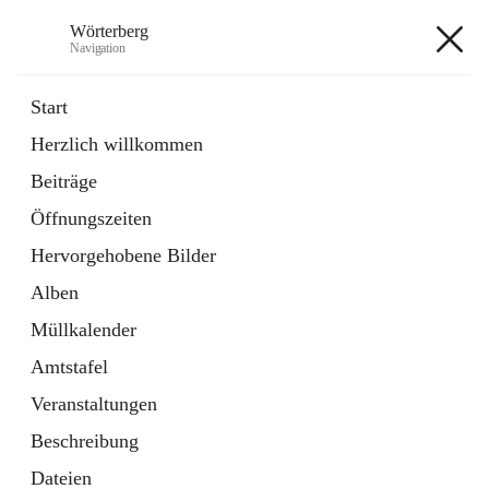
Wörterberg
Navigation
Wörterberg
Start
Herzlich willkommen
Gemeinde
Beiträge
5 Schnellzugriffe
Öffnungszeiten
Bürgerservice
9 Schnellzugriffe
Hervorgehobene Bilder
Alben
+9
Müllkalender
Amtstafel
Veranstaltungen
Beschreibung
Hauptadresse
Dateien