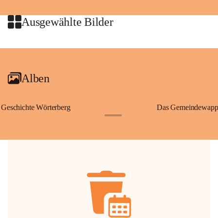
jeweiligen Urheberinnen und Urheber gestattet. Eine Nutzung über den 
privaten Gebrauch hinaus bedarf der vorherigen Zustimmung.
Ausgewählte Bilder
🔏 
Zum Schutz unseres Gemeindearchivs danken wir allen Bürgerinnen 
und Bürgern für die Bereitstellung von Bildern, Dokumenten und 
+2
Erinnerungen, die dazu beitragen, die Geschichte unserer Heimat 
lebendig zu halten.
Alben
Geschichte Wörterberg
Das Gemeindewapp
+1