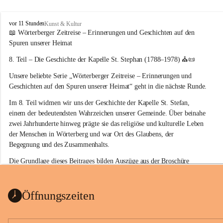
W
vor 11 Stunden
Kunst & Kultur
ö
📖 Wörterberger Zeitreise – Erinnerungen und Geschichten auf den 
r
Spuren unserer Heimat
t
e
8. Teil – Die Geschichte der Kapelle St. Stephan (1788–1978)
 ⛪📜
r
Unsere beliebte Serie 
„Wörterberger Zeitreise – Erinnerungen und 
b
e
Geschichten auf den Spuren unserer Heimat“
 geht in die nächste Runde.
r
Im 
8. Teil
 widmen wir uns der Geschichte der 
Kapelle St. Stefan
, 
g
einem der bedeutendsten Wahrzeichen unserer Gemeinde. Über beinahe 
zwei Jahrhunderte hinweg prägte sie das religiöse und kulturelle Leben 
der Menschen in Wörterberg und war Ort des Glaubens, der 
Begegnung und des Zusammenhalts.
Die Grundlage dieses Beitrages bilden Auszüge aus der Broschüre 
„Kapelle St. Stefan Wörtherberg“
, die anlässlich der Renovierung vom 
Komitee zur Erhaltung der Kapelle St. Stefan
 herausgegeben wurde. 
Inhalt: Herta Resetarits und  Gestaltung: Professor Thomas Resetarits
Öffnungszeiten
Mit dieser Veröffentlichung möchten wir die Geschichte unserer 
Kapelle wieder in Erinnerung rufen und zugleich einen wertvollen 