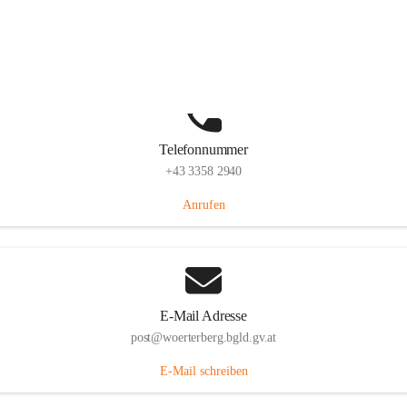
Hauptstraße 39, 7550 Wörterberg, AUT
Auf Karte ansehen
Telefonnummer
+43 3358 2940
Anrufen
E-Mail Adresse
post@woerterberg.bgld.gv.at
E-Mail schreiben