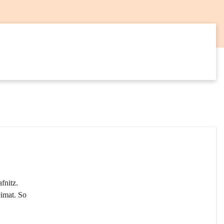
12
SEP
fnitz. 
imat. So 