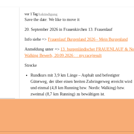
W
vor 1 Tag
Ankündigung
ö
Save the date: 
We like to move it
r
20. September 2026 in Frauenkirchen 13. Frauenlauf
t
e
Info siehe => 
Frauenlauf Burgenland 2026 - Mein Burgenland
r
b
Anmeldung unter => 
13. burgenländischer FRAUENLAUF & Nor
e
Walking Bewerb, 20.09.2026 : : my.race|result
r
g
Strecke
Rundkurs mit 3,9 km Länge – Asphalt und befestigter 
Güterweg, der über einen breiten Zubringerweg erreicht wird 
und einmal (4,8 km Running bzw. Nordic Walking) bzw. 
zweimal (8,7 km Running) zu bewältigen ist.
Start
Parkplatz auf der Rückseite der St. Martins Therme & Lodge
Ziel
Parkplatz auf der Rückseite der St. Martins Therme & Lodge 