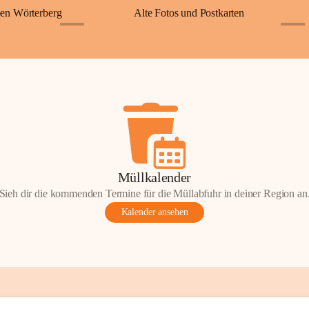
en Wörterberg
Alte Fotos und Postkarten
+2
+5
Müllkalender
Sieh dir die kommenden Termine für die Müllabfuhr in deiner Region an
Kalender ansehen