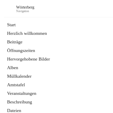
Wörterberg
Navigation
Start
Herzlich willkommen
Gemeinde
Beiträge
5 Schnellzugriffe
Öffnungszeiten
Bürgerservice
9 Schnellzugriffe
Hervorgehobene Bilder
Alben
Müllkalender
Amtstafel
Veranstaltungen
Beschreibung
Dateien