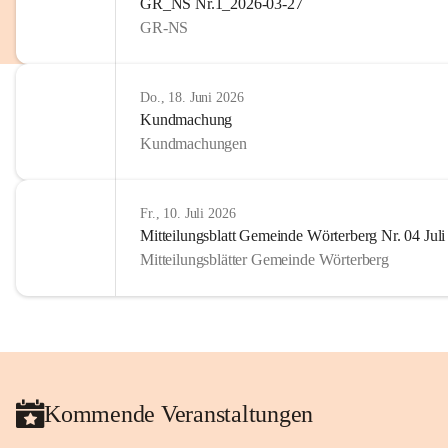
GR_NS Nr.1_2026-03-27
privaten Gebrauch hinaus b
GR-NS
🔏 
Zum Schutz unseres Geme
und Bürgern für die Bereits
Erinnerungen, die dazu beit
Do., 18. Juni 2026
lebendig zu halten.
Kundmachung
Kundmachungen
Fr., 10. Juli 2026
Mitteilungsblatt Gemeinde Wörterberg Nr. 04 Jul
Mitteilungsblätter Gemeinde Wörterberg
Kommende Veranstaltungen