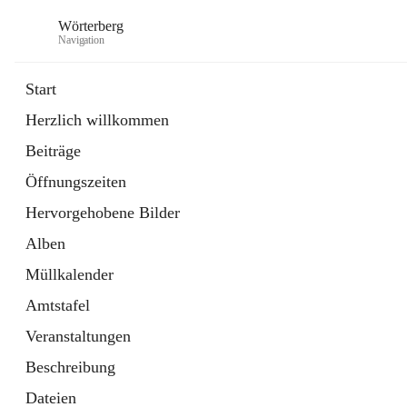
Wörterberg
Navigation
Start
Herzlich willkommen
Gemeinde
Beiträge
5 Schnellzugriffe
Öffnungszeiten
Bürgerservice
9 Schnellzugriffe
Hervorgehobene Bilder
Alben
Müllkalender
Amtstafel
Veranstaltungen
Beschreibung
Dateien