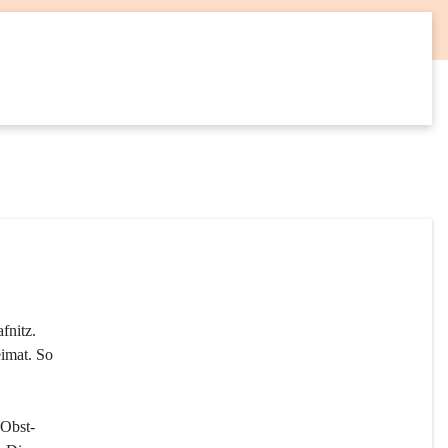
12
SEP
fnitz. 
imat. So 
 Obst- 