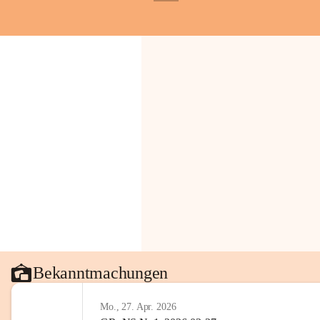
+1
Gemeinde.
💬 
Erinnern Sie sich an bes
Stephan?
 Vielleicht an eine
wunderschönen Ausblick? Tei
in den Kommentaren.
📸 
Haben Sie historische Fo
Stephan?
 Wir freuen uns, we
gemeinsam die Geschichte v
📖 Quellen: „Kapelle St. St
Komitee zur Erhaltung der Ka
Gestaltung: Prof. Thomas Res
📌H
inweis zum Urheberrech
eingescannten Berichte, Chr
kulturellen Erbes der Geme
Urheberrecht bzw. den Rech
Wörterberg oder der jeweili
Bekanntmachungen
Eine Vervielfältigung, Weit
mit ausdrücklicher Zustimm
Mo., 27. Apr. 2026
jeweiligen Urheberinnen und