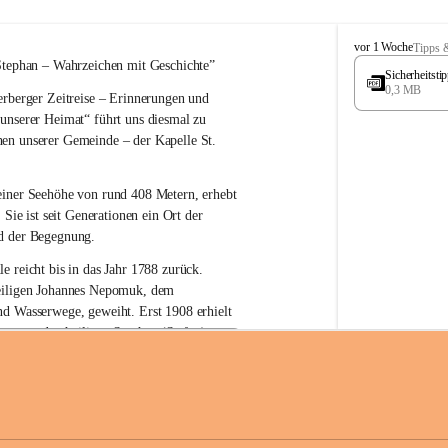
W
vor 1 Woche
Tipps 
ö
Stephan – 
Wahrzeichen 
mit Geschichte”
Sicherheitst
r
0,3 MB
rberger Zeitreise – Erinnerungen und 
t
e
 unserer Heimat“
 führt uns diesmal zu 
r
en unserer Gemeinde – der 
Kapelle St. 
b
e
r
einer Seehöhe von rund 
408 Metern
, erhebt 
g
 Sie ist seit Generationen ein Ort der 
d der Begegnung.
e reicht bis in das Jahr 1788 zurück.
iligen Johannes Nepomuk
, dem 
nd Wasserwege, geweiht. Erst 
1908
 erhielt 
atron – 
den heiligen Stephan (Stefan), 
zur Erhaltung der Kapelle St. Stefan_Geme
 den Namen St. Stephan?
erster christlicher König Ungarns
. Er 
im Jahr 1000 zum König gekrönt. Mit 