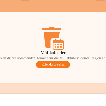
+2
+5
ondere Momente bei der Kapelle St. 
 Andacht, einen Spaziergang oder einen 
len Sie Ihre Erinnerungen gerne mit uns 
tos oder Geschichten zur Kapelle St. 
nn Sie diese mit uns teilen und so 
on Wörterberg lebendig halten.
efan Wörterberg“, herausgegeben vom 
Müllkalender
pelle St. Stefan. Inhalt: Herta Resetarits, 
Sieh dir die kommenden Termine für die Müllabfuhr in deiner Region an
etarits.
Kalender ansehen
t:
 Die veröffentlichten Fotos, 
onik-Auszüge und Beiträge sind Teil des 
inde Wörterberg und unterliegen dem 
ten am geistigen Eigentum der Gemeinde 
gen Rechteinhaberinnen und Rechteinhaber. 
erverwendung oder Veröffentlichung ist nur 
ung der Gemeinde Wörterberg bzw. der 
 Urheber gestattet. Eine Nutzung über den 