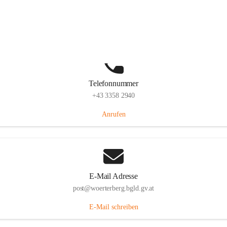
Hauptstraße 39, 7550 Wörterberg, AUT
Auf Karte ansehen
Telefonnummer
+43 3358 2940
Anrufen
E-Mail Adresse
post@woerterberg.bgld.gv.at
E-Mail schreiben