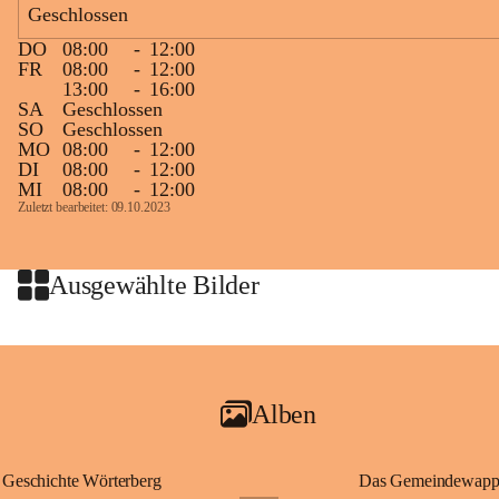
Geschlossen
großer Weitsicht führte er d
gründete Bistümer und Kirch
DO
08:00
-
12:00
ungarischen Staat. Aufgrund
FR
08:00
-
12:00
wurde er später heiliggespro
13:00
-
16:00
SA
Geschlossen
Gerade das heutige Burgenla
SO
Geschlossen
Königreichs Ungarn. Die U
MO
08:00
-
12:00
DI
08:00
-
12:00
erinnert an diese enge histo
MI
08:00
-
12:00
⛪ Im Inneren der Kapelle bef
Zuletzt bearbeitet: 09.10.2023
eine Marienstatue aus dem f
Jahrzehnte war und ist die 
Wallfahrten und stillen Gebe
Ausgewählte Bilder
🌄 Von hier oben eröffnet si
und die sanfte Hügellandscha
damit nicht nur ein religiöse
Ausflugsziel und ein bedeut
Alben
🙏 Viele persönliche Erinne
verbunden – sei es bei eine
einem stimmungsvollen Sonne
Geschichte Wörterberg
Das Gemeindewapp
bis heute ein wichtiger Teil 