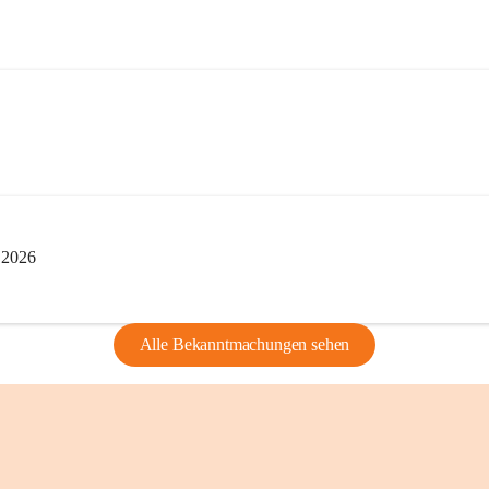
edarf der vorherigen Zustimmung.
indearchivs danken wir allen Bürgerinnen 
tellung von Bildern, Dokumenten und 
ragen, die Geschichte unserer Heimat 
i 2026
Alle Bekanntmachungen sehen