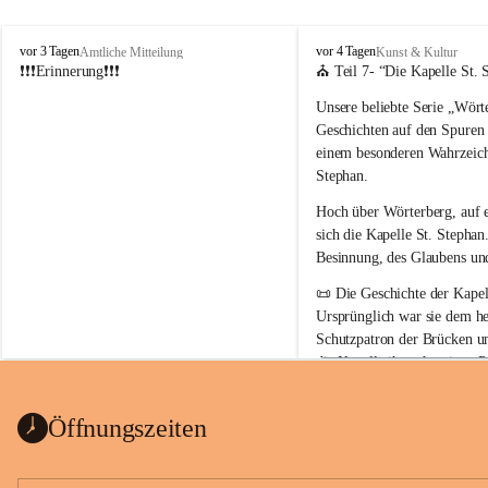
W
W
vor 3 Tagen
vor 4 Tagen
Amtliche Mitteilung
Kunst & Kultur
ö
ö
❗❗❗Erinnerung❗❗❗
⛪ Teil 7- “
Die Kapelle St. 
r
r
Unsere beliebte Serie 
„Wörte
t
t
e
e
Geschichten auf den Spuren
r
r
einem besonderen Wahrzeich
b
b
Stephan
.
e
e
r
r
Hoch über Wörterberg, auf 
g
g
sich die Kapelle St. Stephan.
Besinnung, des Glaubens un
📜 
Die Geschichte der Kapell
Ursprünglich war sie 
dem he
Schutzpatron der Brücken u
die Kapelle ihren heutigen P
Auszug Broschüre Komitee 
König von Ungarn
.
indearchiv Wörterberg
0,4 MB
👑 
Warum trägt die Kapelle
Öffnungszeiten
Der heilige Stephan gilt als 
wurde um 975 geboren und 