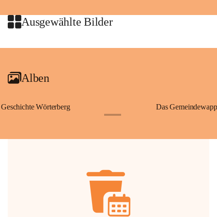
jeweiligen Urheberinnen und Urheber gestattet. Eine Nutzung über den 
privaten Gebrauch hinaus bedarf der vorherigen Zustimmung.
Ausgewählte Bilder
🔏 
Zum Schutz unseres Gemeindearchivs danken wir allen Bürgerinnen 
und Bürgern für die Bereitstellung von Bildern, Dokumenten und 
+2
Erinnerungen, die dazu beitragen, die Geschichte unserer Heimat 
lebendig zu halten.
Alben
Geschichte Wörterberg
Das Gemeindewapp
+1