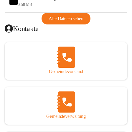
und Ungarn war. Dadurch war Wörterberg von Wörth 
0,58 MB
abgeschnitten, mit dem es wirtschaftlich eine Einheit bildete. 
Aus diesem Grund war die Bevölkerung dazu gezwungen, 
Alle Dateien sehen
Schmuggel zu betreiben. Es kam oft zu nächtlichen 
Kontakte
Überfällen und Schießereien. Erst mit dem Anschluss des 
Burgenlands an Österreich wurde es ruhiger und auch 
wirtschaftlich ging es bergauf. Dieser Aufschwung endete 
1926. Es folgten Arbeitslosigkeit, Preissteigerung und 
Unanbringlichkeit von Produkten. Daher wurde der 
Anschluss an das Deutsche Reich begrüßt. Als der Zweite 
Gemeindevorstand
Weltkrieg ausbrach, schwang die Stimmung um. Es starben 
26 Männer an der Front, weitere 16 werden vermisst.

Von 1971 bis 1991 gehörte Wörterberg zur Gemeinde 
Ollersdorf. Durch den Einsatz von mehreren Ortsansässigen 
wurde Wörterberg 1991 wieder eine eigenständige 
Gemeindeverwaltung
Gemeinde. 

Lage