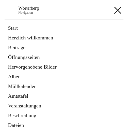
Wörterberg
Navigation
Wörterberg
Start
Herzlich willkommen
Gemeinde
Beiträge
5 Schnellzugriffe
Öffnungszeiten
Bürgerservice
9 Schnellzugriffe
Hervorgehobene Bilder
Alben
+9
Müllkalender
Amtstafel
Veranstaltungen
Beschreibung
Hauptadresse
Dateien