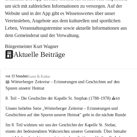
um sich mit zahlreichen Informationen zu versorgen. Auf der 
Website und in der App gibt es Wissenswertes über unser 
Vereinsleben, Angebote aus dem kulturellen und sportlichen 
Leben, Veranstaltungstermine sowie aktuelle Informationen aus 
dem Gemeinderat und der Verwaltung. 
Bürgermeister Kurt Wagner
Aktuelle Beiträge
W
vor 13 Stunden
Kunst & Kultur
ö
📖 Wörterberger Zeitreise – Erinnerungen und Geschichten auf den 
r
Spuren unserer Heimat
t
e
8. Teil – Die Geschichte der Kapelle St. Stephan (1788–1978)
 ⛪📜
r
Unsere beliebte Serie 
„Wörterberger Zeitreise – Erinnerungen und 
b
e
Geschichten auf den Spuren unserer Heimat“
 geht in die nächste Runde.
r
Im 
8. Teil
 widmen wir uns der Geschichte der 
Kapelle St. Stefan
, 
g
einem der bedeutendsten Wahrzeichen unserer Gemeinde. Über beinahe 