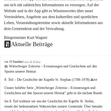
um sich mit zahlreichen Informationen zu versorgen. Auf der 
Website und in der App gibt es Wissenswertes über unser 
Vereinsleben, Angebote aus dem kulturellen und sportlichen 
Leben, Veranstaltungstermine sowie aktuelle Informationen aus 
dem Gemeinderat und der Verwaltung. 
Bürgermeister Kurt Wagner
Aktuelle Beiträge
W
vor 13 Stunden
Kunst & Kultur
ö
📖 Wörterberger Zeitreise – Erinnerungen und Geschichten auf den 
r
Spuren unserer Heimat
t
e
8. Teil – Die Geschichte der Kapelle St. Stephan (1788–1978)
 ⛪📜
r
Unsere beliebte Serie 
„Wörterberger Zeitreise – Erinnerungen und 
b
e
Geschichten auf den Spuren unserer Heimat“
 geht in die nächste Runde.
r
Im 
8. Teil
 widmen wir uns der Geschichte der 
Kapelle St. Stefan
, 
g
einem der bedeutendsten Wahrzeichen unserer Gemeinde. Über beinahe 