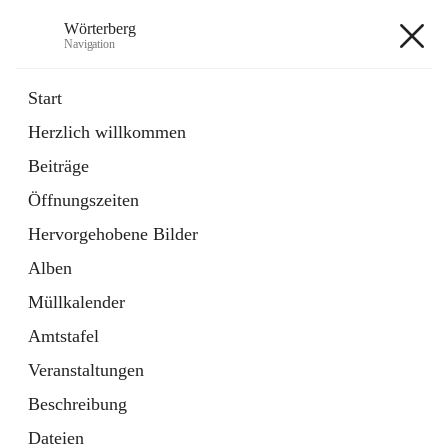
Wörterberg
Navigation
Wörterberg
Start
Herzlich willkommen
Gemeinde
Beiträge
5 Schnellzugriffe
Öffnungszeiten
Bürgerservice
9 Schnellzugriffe
Hervorgehobene Bilder
Alben
+9
Müllkalender
Amtstafel
Veranstaltungen
Beschreibung
Hauptadresse
Dateien