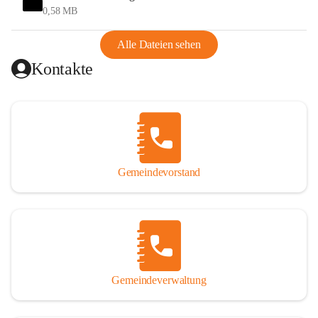
und Ungarn war. Dadurch war Wörterberg von Wörth 
0,58 MB
abgeschnitten, mit dem es wirtschaftlich eine Einheit bildete. 
Aus diesem Grund war die Bevölkerung dazu gezwungen, 
Alle Dateien sehen
Schmuggel zu betreiben. Es kam oft zu nächtlichen 
Kontakte
Überfällen und Schießereien. Erst mit dem Anschluss des 
Burgenlands an Österreich wurde es ruhiger und auch 
wirtschaftlich ging es bergauf. Dieser Aufschwung endete 
1926. Es folgten Arbeitslosigkeit, Preissteigerung und 
Unanbringlichkeit von Produkten. Daher wurde der 
Anschluss an das Deutsche Reich begrüßt. Als der Zweite 
Gemeindevorstand
Weltkrieg ausbrach, schwang die Stimmung um. Es starben 
26 Männer an der Front, weitere 16 werden vermisst.

Von 1971 bis 1991 gehörte Wörterberg zur Gemeinde 
Ollersdorf. Durch den Einsatz von mehreren Ortsansässigen 
wurde Wörterberg 1991 wieder eine eigenständige 
Gemeindeverwaltung
Gemeinde. 

Lage