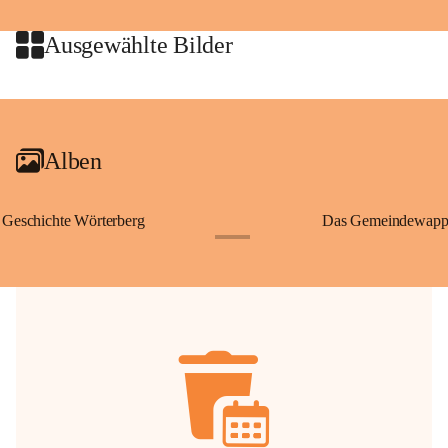
jeweiligen Urheberinnen und Urheber gestattet. Eine Nutzung über den 
privaten Gebrauch hinaus bedarf der vorherigen Zustimmung.
Ausgewählte Bilder
🔏 
Zum Schutz unseres Gemeindearchivs danken wir allen Bürgerinnen 
und Bürgern für die Bereitstellung von Bildern, Dokumenten und 
+2
Erinnerungen, die dazu beitragen, die Geschichte unserer Heimat 
lebendig zu halten.
Alben
Geschichte Wörterberg
Das Gemeindewapp
+1