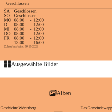
Geschlossen
Zielgelände mit Verpflegungstruck
SA
Geschlossen
Ablauf
SO
Geschlossen
MO
08:00
-
12:00
Samstag, 19.9.
DI
08:00
-
12:00
MI
08:00
-
12:00
13 bis 15 Uhr Startnummernausgabe, im Seminarraum der St. 
DO
08:00
-
12:00
Martins Therme & Lodge Frauenkirchen (vom Parkplatz hinter 
FR
08:00
-
12:00
der Therme zugänglich)
13:00
-
16:00
Zuletzt bearbeitet: 09.10.2023
Sonntag, 20.9.
09:15 Uhr Warm-up
09:30 Uhr Start Läuferinnen 4,8 km & 8,7 km
Ausgewählte Bilder
10:45 Uhr Warm-up
11:00 Uhr Start Walkerinnen 4,8 km
ab 12:30 Uhr Siegerinnenehrungen
Alben
Geschichte Wörterberg
Das Gemeindewapp