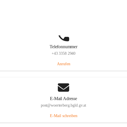
Hauptstraße 39, 7550 Wörterberg, AUT
Auf Karte ansehen
Telefonnummer
+43 3358 2940
Anrufen
E-Mail Adresse
post@woerterberg.bgld.gv.at
E-Mail schreiben