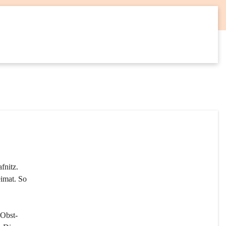
12
SEP
fnitz. 
imat. So 
 Obst- 