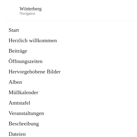
Wörterberg
Navigation
Start
Herzlich willkommen
Gemeinde
Beiträge
5 Schnellzugriffe
Öffnungszeiten
Bürgerservice
9 Schnellzugriffe
Hervorgehobene Bilder
Alben
Müllkalender
Amtstafel
Veranstaltungen
Beschreibung
Dateien