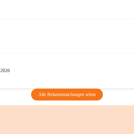
privaten Gebrau
🔏 
Zum Schutz u
und Bürgern für 
Erinnerungen, di
lebendig zu halte
i 2026
Alle Bekanntmachungen sehen