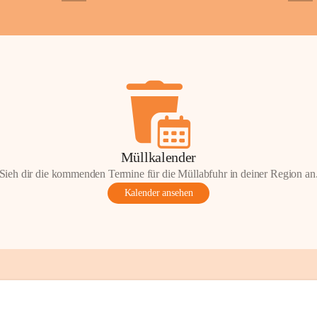
+2
+5
Gemeinde.
💬 
Erinnern Sie 
Stephan?
 Vielle
wunderschönen Au
in den Komment
📸 
Haben Sie his
Stephan?
 Wir fr
gemeinsam die G
📖 Quellen: „Kap
Müllkalender
Komitee zur Erhal
Sieh dir die kommenden Termine für die Müllabfuhr in deiner Region an
Gestaltung: Prof
Kalender ansehen
📌H
inweis zum 
eingescannten Be
kulturellen Erb
Urheberrecht bz
Wörterberg oder 
Eine Vervielfält
mit ausdrücklic
jeweiligen Urheb