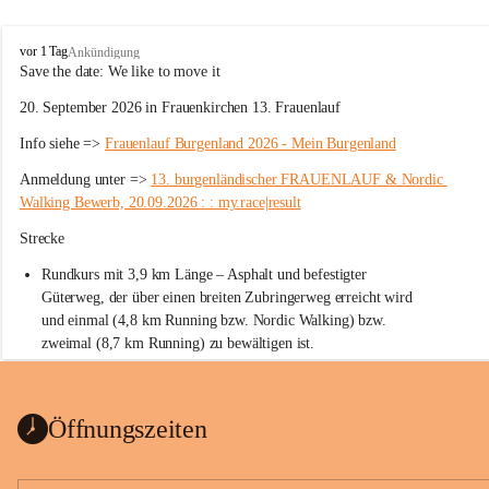
W
vor 1 Tag
Ankündigung
ö
Save the date: 
We like to move it
r
20. September 2026 in Frauenkirchen 13. Frauenlauf
t
e
Info siehe => 
Frauenlauf Burgenland 2026 - Mein Burgenland
r
b
Anmeldung unter => 
13. burgenländischer FRAUENLAUF & Nordic 
e
Walking Bewerb, 20.09.2026 : : my.race|result
r
g
Strecke
Rundkurs mit 3,9 km Länge – Asphalt und befestigter 
Güterweg, der über einen breiten Zubringerweg erreicht wird 
und einmal (4,8 km Running bzw. Nordic Walking) bzw. 
zweimal (8,7 km Running) zu bewältigen ist.
Start
Parkplatz auf der Rückseite der St. Martins Therme & Lodge
Öffnungszeiten
Ziel
Parkplatz auf der Rückseite der St. Martins Therme & Lodge 