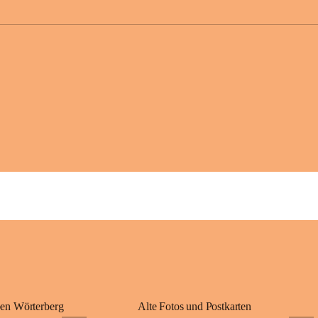
großer Weitsicht
gründete Bistüme
ungarischen Staa
wurde er später 
Gerade das heuti
Königreichs Ung
erinnert an diese
⛪ Im Inneren der 
eine Marienstatu
Jahrzehnte war u
Wallfahrten und 
🌄 Von hier oben
und die sanfte H
damit nicht nur e
Ausflugsziel und
🙏 Viele persönl
verbunden – sei 
einem stimmungsv
en Wörterberg
Alte Fotos und Postkarten
bis heute ein wic