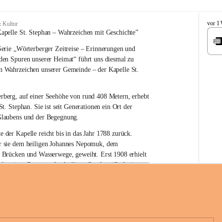
W
vor 1
 Kultur
ö
apelle St. Stephan – 
Wahrzeichen 
mit Geschichte”
r
erie 
„Wörterberger Zeitreise – Erinnerungen und 
t
e
 den Spuren unserer Heimat“
 führt uns diesmal zu 
r
n Wahrzeichen unserer Gemeinde – der 
Kapelle St. 
b
e
r
rberg, auf einer Seehöhe von rund 
408 Metern
, erhebt 
g
St. Stephan. Sie ist seit Generationen ein Ort der 
Glaubens und der Begegnung.
e der Kapelle reicht bis in das Jahr 1788 zurück.
 sie 
dem heiligen Johannes Nepomuk
, dem 
r Brücken und Wasserwege, geweiht. Erst 
1908
 erhielt 
n heutigen Patron – 
den heiligen Stephan (Stefan), 
hüre Komitee zur Erhaltung der Kapelle St. Stefan_Geme
rn
.
örterberg
die Kapelle den Namen St. Stephan?
an gilt als 
erster christlicher König Ungarns
. Er 
boren und im Jahr 1000 zum König gekrönt. Mit 