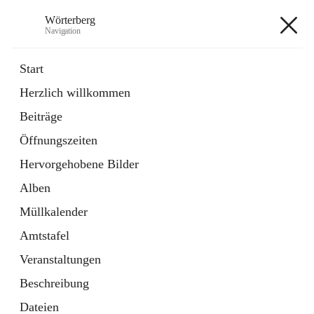
Wörterberg
Navigation
Wörterberg
Start
Herzlich willkommen
Gemeinde
Beiträge
5 Schnellzugriffe
Öffnungszeiten
Bürgerservice
9 Schnellzugriffe
Hervorgehobene Bilder
Alben
+9
Müllkalender
Amtstafel
Veranstaltungen
Beschreibung
Hauptadresse
Dateien