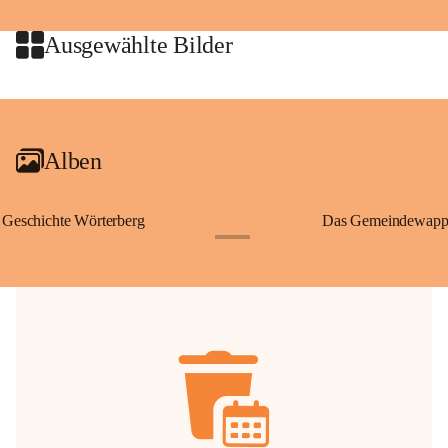
jeweiligen Urheberinnen und
privaten Gebrauch hinaus b
Ausgewählte Bilder
🔏 
Zum Schutz unseres Geme
und Bürgern für die Bereits
+2
Erinnerungen, die dazu beit
lebendig zu halten.
Alben
Geschichte Wörterberg
Das Gemeindewapp
+1