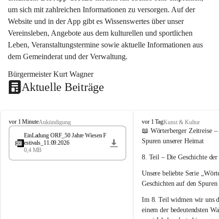
um sich mit zahlreichen Informationen zu versorgen. Auf der 
Website und in der App gibt es Wissenswertes über unser 
Vereinsleben, Angebote aus dem kulturellen und sportlichen 
Leben, Veranstaltungstermine sowie aktuelle Informationen aus 
dem Gemeinderat und der Verwaltung. 
Bürgermeister Kurt Wagner
Aktuelle Beiträge
W
W
vor 1 Minute
vor 1 Tag
Ankündigung
Kunst & Kultur
ö
ö
📖 Wörterberger Zeitreise –
EinLadung ORF_50 Jahre Wiesen F
r
r
Spuren unserer Heimat
estivals_11.09.2026
t
t
0,4 MB
e
e
8. Teil – Die Geschichte de
r
r
Unsere beliebte Serie 
„Wörte
b
b
e
e
Geschichten auf den Spuren
r
r
Im 
8. Teil
 widmen wir uns d
g
g
einem der bedeutendsten Wa