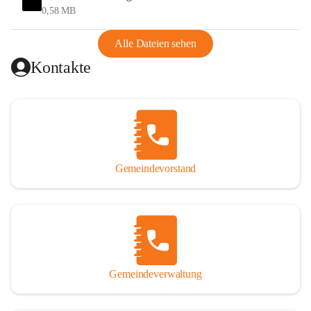
und Ungarn war. Dadurch war Wörterberg von Wörth 
0,58 MB
abgeschnitten, mit dem es wirtschaftlich eine Einheit bildete. 
Aus diesem Grund war die Bevölkerung dazu gezwungen, 
Alle Dateien sehen
Schmuggel zu betreiben. Es kam oft zu nächtlichen 
Kontakte
Überfällen und Schießereien. Erst mit dem Anschluss des 
Burgenlands an Österreich wurde es ruhiger und auch 
wirtschaftlich ging es bergauf. Dieser Aufschwung endete 
1926. Es folgten Arbeitslosigkeit, Preissteigerung und 
Unanbringlichkeit von Produkten. Daher wurde der 
Anschluss an das Deutsche Reich begrüßt. Als der Zweite 
Gemeindevorstand
Weltkrieg ausbrach, schwang die Stimmung um. Es starben 
26 Männer an der Front, weitere 16 werden vermisst.

Von 1971 bis 1991 gehörte Wörterberg zur Gemeinde 
Ollersdorf. Durch den Einsatz von mehreren Ortsansässigen 
wurde Wörterberg 1991 wieder eine eigenständige 
Gemeindeverwaltung
Gemeinde. 

Lage