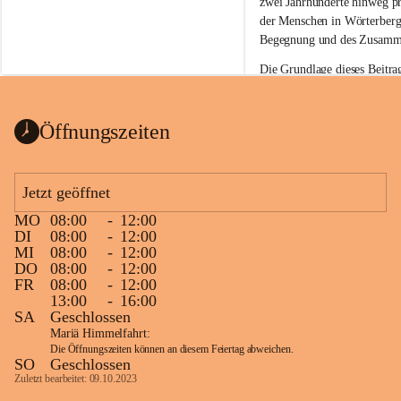
zwei Jahrhunderte hinweg prä
der Menschen in Wörterberg
Begegnung und des Zusamme
Die Grundlage dieses Beitra
„Kapelle St. Stefan Wörther
Komitee zur Erhaltung der K
Inhalt: Herta Resetarits und
Öffnungszeiten
Mit dieser Veröffentlichung
Kapelle wieder in Erinnerun
Jetzt geöffnet
Beitrag zur Bewahrung des k
MO
08:00
-
12:00
Viel Freude beim Lesen und 
DI
08:00
-
12:00
Kapelle St. Stefan!  
MI
08:00
-
12:00
DO
08:00
-
12:00
📌H
inweis zum Urheberrech
FR
08:00
-
12:00
eingescannten Berichte, Chr
13:00
-
16:00
kulturellen Erbes der Geme
SA
Geschlossen
Urheberrecht bzw. den Rech
Mariä Himmelfahrt:
Wörterberg oder der jeweili
Die Öffnungszeiten können an diesem Feiertag abweichen.
SO
Geschlossen
Eine Vervielfältigung, Weit
Zuletzt bearbeitet: 09.10.2023
mit ausdrücklicher Zustimm