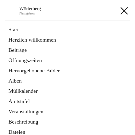
Wörterberg
Navigation
Wörterberg
Start
Herzlich willkommen
Gemeinde
Beiträge
5 Schnellzugriffe
Öffnungszeiten
Bürgerservice
9 Schnellzugriffe
Hervorgehobene Bilder
Alben
+9
Müllkalender
Amtstafel
Veranstaltungen
Beschreibung
Hauptadresse
Dateien