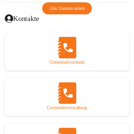
abgeschnitten, mit dem es wirtschaftlich eine Einheit bildete. 
Aus diesem Grund war die Bevölkerung dazu gezwungen, 
Alle Dateien sehen
Schmuggel zu betreiben. Es kam oft zu nächtlichen 
Kontakte
Überfällen und Schießereien. Erst mit dem Anschluss des 
Burgenlands an Österreich wurde es ruhiger und auch 
wirtschaftlich ging es bergauf. Dieser Aufschwung endete 
1926. Es folgten Arbeitslosigkeit, Preissteigerung und 
Unanbringlichkeit von Produkten. Daher wurde der 
Anschluss an das Deutsche Reich begrüßt. Als der Zweite 
Gemeindevorstand
Weltkrieg ausbrach, schwang die Stimmung um. Es starben 
26 Männer an der Front, weitere 16 werden vermisst.

Von 1971 bis 1991 gehörte Wörterberg zur Gemeinde 
Ollersdorf. Durch den Einsatz von mehreren Ortsansässigen 
wurde Wörterberg 1991 wieder eine eigenständige 
Gemeindeverwaltung
Gemeinde. 

Lage
Die Gemeinde liegt im Südburgenland im Nordwesten des 