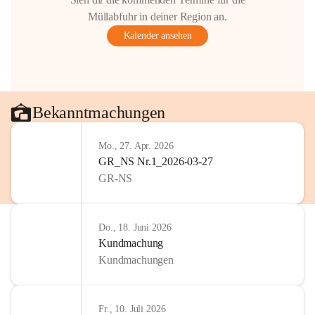
Gestaltung: Prof. Thomas Res
Müllabfuhr in deiner Region an.
📌H
inweis zum Urheberrech
Kalender ansehen
eingescannten Berichte, Chr
kulturellen Erbes der Geme
Urheberrecht bzw. den Rech
Wörterberg oder der jeweili
Eine Vervielfältigung, Weit
Bekanntmachungen
mit ausdrücklicher Zustimm
jeweiligen Urheberinnen und
Mo., 27. Apr. 2026
privaten Gebrauch hinaus b
GR_NS Nr.1_2026-03-27
🔏 
Zum Schutz unseres Geme
GR-NS
und Bürgern für die Bereits
Erinnerungen, die dazu beit
lebendig zu halten.
Do., 18. Juni 2026
Kundmachung
Kundmachungen
Fr., 10. Juli 2026