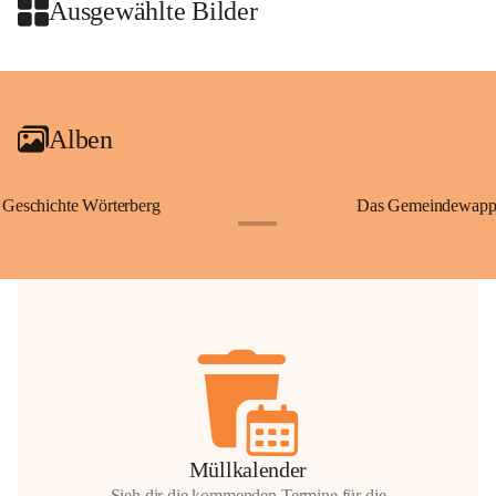
Wallfahrten und stillen Gebe
Ausgewählte Bilder
🌄 Von hier oben eröffnet si
und die sanfte Hügellandscha
+2
damit nicht nur ein religiöse
Ausflugsziel und ein bedeut
Alben
🙏 Viele persönliche Erinne
verbunden – sei es bei eine
einem stimmungsvollen Sonne
Geschichte Wörterberg
Das Gemeindewapp
bis heute ein wichtiger Teil 
+1
Gemeinde.
💬 
Erinnern Sie sich an bes
Stephan?
 Vielleicht an eine
wunderschönen Ausblick? Tei
in den Kommentaren.
📸 
Haben Sie historische Fo
Stephan?
 Wir freuen uns, we
gemeinsam die Geschichte v
📖 Quellen: „Kapelle St. St
Müllkalender
Komitee zur Erhaltung der Ka
Sieh dir die kommenden Termine für die