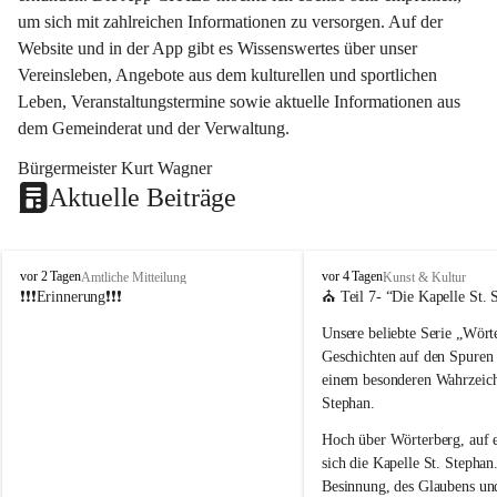
um sich mit zahlreichen Informationen zu versorgen. Auf der 
Website und in der App gibt es Wissenswertes über unser 
Vereinsleben, Angebote aus dem kulturellen und sportlichen 
Leben, Veranstaltungstermine sowie aktuelle Informationen aus 
dem Gemeinderat und der Verwaltung. 
Bürgermeister Kurt Wagner
Aktuelle Beiträge
W
W
vor 2 Tagen
vor 4 Tagen
Amtliche Mitteilung
Kunst & Kultur
ö
ö
❗❗❗Erinnerung❗❗❗
⛪ Teil 7- “
Die Kapelle St. 
r
r
Unsere beliebte Serie 
„Wörte
t
t
e
e
Geschichten auf den Spuren
r
r
einem besonderen Wahrzeich
b
b
Stephan
.
e
e
r
r
Hoch über Wörterberg, auf 
g
g
sich die Kapelle St. Stephan.
Besinnung, des Glaubens un