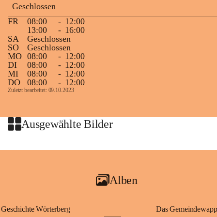
Geschlossen
großer Weitsicht führte er d
gründete Bistümer und Kirch
FR
08:00
-
12:00
ungarischen Staat. Aufgrund
13:00
-
16:00
wurde er später heiliggespro
SA
Geschlossen
SO
Geschlossen
Gerade das heutige Burgenla
MO
08:00
-
12:00
Königreichs Ungarn. Die U
DI
08:00
-
12:00
MI
08:00
-
12:00
erinnert an diese enge histo
DO
08:00
-
12:00
⛪ Im Inneren der Kapelle bef
Zuletzt bearbeitet: 09.10.2023
eine Marienstatue aus dem f
Jahrzehnte war und ist die 
Wallfahrten und stillen Gebe
Ausgewählte Bilder
🌄 Von hier oben eröffnet si
und die sanfte Hügellandscha
damit nicht nur ein religiöse
Ausflugsziel und ein bedeut
Alben
🙏 Viele persönliche Erinne
verbunden – sei es bei eine
einem stimmungsvollen Sonne
Geschichte Wörterberg
Das Gemeindewapp
bis heute ein wichtiger Teil 