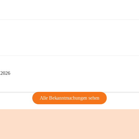
edarf der vorherigen Zustimmung.
indearchivs danken wir allen Bürgerinnen 
tellung von Bildern, Dokumenten und 
ragen, die Geschichte unserer Heimat 
i 2026
Alle Bekanntmachungen sehen