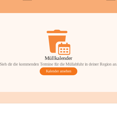
+2
+5
ondere Momente bei der Kapelle St. 
 Andacht, einen Spaziergang oder einen 
len Sie Ihre Erinnerungen gerne mit uns 
tos oder Geschichten zur Kapelle St. 
nn Sie diese mit uns teilen und so 
on Wörterberg lebendig halten.
efan Wörterberg“, herausgegeben vom 
Müllkalender
pelle St. Stefan. Inhalt: Herta Resetarits, 
Sieh dir die kommenden Termine für die Müllabfuhr in deiner Region an
etarits.
Kalender ansehen
t:
 Die veröffentlichten Fotos, 
onik-Auszüge und Beiträge sind Teil des 
inde Wörterberg und unterliegen dem 
ten am geistigen Eigentum der Gemeinde 
gen Rechteinhaberinnen und Rechteinhaber. 
erverwendung oder Veröffentlichung ist nur 
ung der Gemeinde Wörterberg bzw. der 
 Urheber gestattet. Eine Nutzung über den 