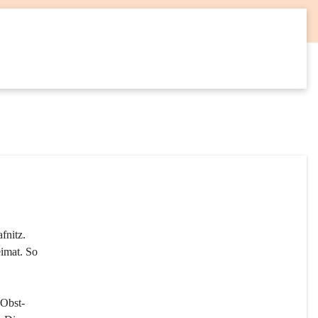
12
SEP
fnitz. 
imat. So 
 Obst- 