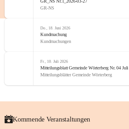
GR_NS Nr.1_2026-03-27
privaten Gebrauch hinaus b
GR-NS
🔏 
Zum Schutz unseres Geme
und Bürgern für die Bereits
Erinnerungen, die dazu beit
Do., 18. Juni 2026
lebendig zu halten.
Kundmachung
Kundmachungen
Fr., 10. Juli 2026
Mitteilungsblatt Gemeinde Wörterberg Nr. 04 Jul
Mitteilungsblätter Gemeinde Wörterberg
Kommende Veranstaltungen