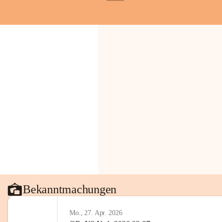
+1
Gemeinde.
💬 
Erinnern Sie sich an bes
Stephan?
 Vielleicht an eine
wunderschönen Ausblick? Tei
in den Kommentaren.
📸 
Haben Sie historische Fo
Stephan?
 Wir freuen uns, we
gemeinsam die Geschichte v
📖 Quellen: „Kapelle St. St
Komitee zur Erhaltung der Ka
Gestaltung: Prof. Thomas Res
📌H
inweis zum Urheberrech
eingescannten Berichte, Chr
kulturellen Erbes der Geme
Urheberrecht bzw. den Rech
Wörterberg oder der jeweili
Bekanntmachungen
Eine Vervielfältigung, Weit
mit ausdrücklicher Zustimm
Mo., 27. Apr. 2026
jeweiligen Urheberinnen und