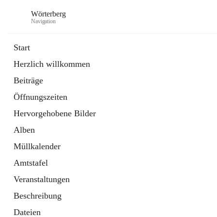
Wörterberg
Navigation
Start
Herzlich willkommen
Gemeinde
Beiträge
5 Schnellzugriffe
Öffnungszeiten
Bürgerservice
9 Schnellzugriffe
Hervorgehobene Bilder
Alben
Müllkalender
Amtstafel
Veranstaltungen
Beschreibung
Dateien