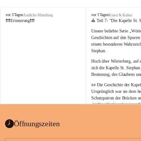
W
W
vor 3 Tagen
vor 5 Tagen
Amtliche Mitteilung
Kunst & Kultur
ö
ö
❗❗❗Erinnerung❗❗❗
⛪ Teil 7- “
Die Kapelle St. 
r
r
Unsere beliebte Serie 
„Wörte
t
t
e
e
Geschichten auf den Spuren
r
r
einem besonderen Wahrzeich
b
b
Stephan
.
e
e
r
r
Hoch über Wörterberg, auf 
g
g
sich die Kapelle St. Stephan.
Besinnung, des Glaubens un
📜 
Die Geschichte der Kapell
Ursprünglich war sie 
dem he
Schutzpatron der Brücken u
die Kapelle ihren heutigen P
Auszug Broschüre Komitee 
König von Ungarn
.
indearchiv Wörterberg
0,4 MB
👑 
Warum trägt die Kapelle
Öffnungszeiten
Der heilige Stephan gilt als 
wurde um 975 geboren und 