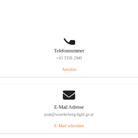
Hauptstraße 39, 7550 Wörterberg, AUT
Auf Karte ansehen
Telefonnummer
+43 3358 2940
Anrufen
E-Mail Adresse
post@woerterberg.bgld.gv.at
E-Mail schreiben