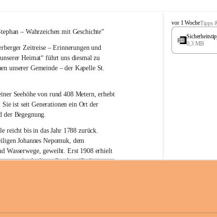
W
vor 1 Woche
Tipps 
ö
Stephan – 
Wahrzeichen 
mit Geschichte”
Sicherheitst
r
0,3 MB
rberger Zeitreise – Erinnerungen und 
t
e
 unserer Heimat“
 führt uns diesmal zu 
r
en unserer Gemeinde – der 
Kapelle St. 
b
e
r
einer Seehöhe von rund 
408 Metern
, erhebt 
g
 Sie ist seit Generationen ein Ort der 
d der Begegnung.
e reicht bis in das Jahr 1788 zurück.
iligen Johannes Nepomuk
, dem 
nd Wasserwege, geweiht. Erst 
1908
 erhielt 
atron – 
den heiligen Stephan (Stefan), 
zur Erhaltung der Kapelle St. Stefan_Geme
 den Namen St. Stephan?
erster christlicher König Ungarns
. Er 
im Jahr 1000 zum König gekrönt. Mit 