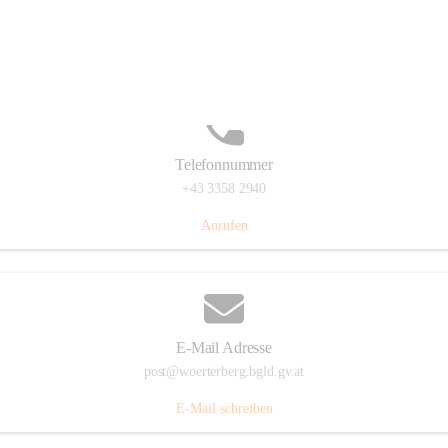
Hauptstraße 39, 7550 Wörterberg, AUT
Auf Karte ansehen
Telefonnummer
+43 3358 2940
Anrufen
E-Mail Adresse
post@woerterberg.bgld.gv.at
E-Mail schreiben