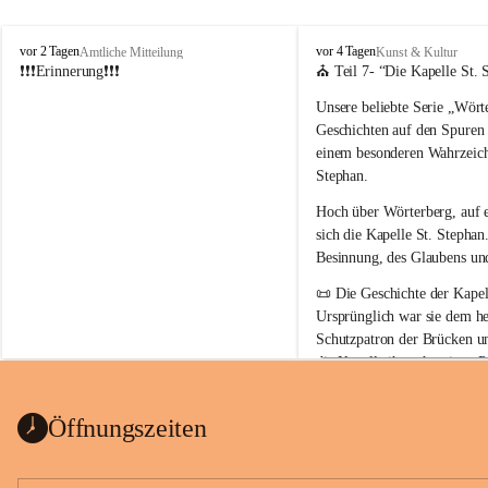
W
W
vor 2 Tagen
vor 4 Tagen
Amtliche Mitteilung
Kunst & Kultur
ö
ö
❗❗❗Erinnerung❗❗❗
⛪ Teil 7- “
Die Kapelle St. 
r
r
Unsere beliebte Serie 
„Wörte
t
t
e
e
Geschichten auf den Spuren
r
r
einem besonderen Wahrzeich
b
b
Stephan
.
e
e
r
r
Hoch über Wörterberg, auf 
g
g
sich die Kapelle St. Stephan.
Besinnung, des Glaubens un
📜 
Die Geschichte der Kapell
Ursprünglich war sie 
dem he
Schutzpatron der Brücken u
die Kapelle ihren heutigen P
Auszug Broschüre Komitee 
König von Ungarn
.
indearchiv Wörterberg
0,4 MB
👑 
Warum trägt die Kapelle
Öffnungszeiten
Der heilige Stephan gilt als 
wurde um 975 geboren und 