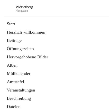
Wörterberg
Navigation
Start
Herzlich willkommen
Gemeinde
Beiträge
5 Schnellzugriffe
Öffnungszeiten
Bürgerservice
9 Schnellzugriffe
Hervorgehobene Bilder
Alben
Müllkalender
Amtstafel
Veranstaltungen
Beschreibung
Dateien