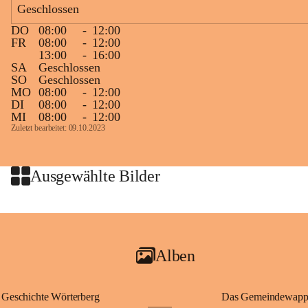
Geschlossen
großer Weitsicht führte er d
gründete Bistümer und Kirch
DO
08:00
-
12:00
ungarischen Staat. Aufgrund
FR
08:00
-
12:00
wurde er später heiliggespro
13:00
-
16:00
SA
Geschlossen
Gerade das heutige Burgenla
SO
Geschlossen
Königreichs Ungarn. Die U
MO
08:00
-
12:00
DI
08:00
-
12:00
erinnert an diese enge histo
MI
08:00
-
12:00
⛪ Im Inneren der Kapelle bef
Zuletzt bearbeitet: 09.10.2023
eine Marienstatue aus dem f
Jahrzehnte war und ist die 
Wallfahrten und stillen Gebe
Ausgewählte Bilder
🌄 Von hier oben eröffnet si
und die sanfte Hügellandscha
damit nicht nur ein religiöse
Ausflugsziel und ein bedeut
Alben
🙏 Viele persönliche Erinne
verbunden – sei es bei eine
einem stimmungsvollen Sonne
Geschichte Wörterberg
Das Gemeindewapp
bis heute ein wichtiger Teil 