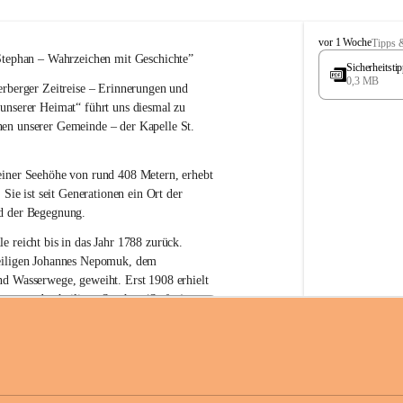
W
vor 1 Woche
Tipps 
ö
Stephan – 
Wahrzeichen 
mit Geschichte”
Sicherheitst
r
0,3 MB
rberger Zeitreise – Erinnerungen und 
t
e
 unserer Heimat“
 führt uns diesmal zu 
r
en unserer Gemeinde – der 
Kapelle St. 
b
e
r
einer Seehöhe von rund 
408 Metern
, erhebt 
g
 Sie ist seit Generationen ein Ort der 
d der Begegnung.
e reicht bis in das Jahr 1788 zurück.
iligen Johannes Nepomuk
, dem 
nd Wasserwege, geweiht. Erst 
1908
 erhielt 
atron – 
den heiligen Stephan (Stefan), 
zur Erhaltung der Kapelle St. Stefan_Geme
 den Namen St. Stephan?
erster christlicher König Ungarns
. Er 
im Jahr 1000 zum König gekrönt. Mit 