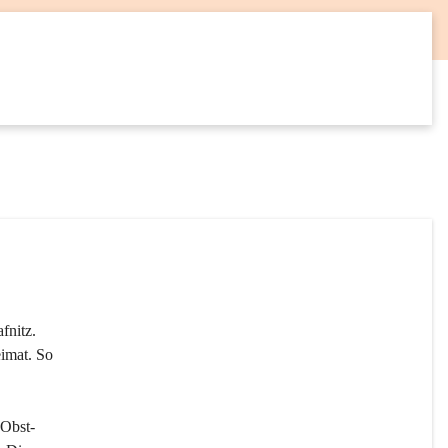
12
SEP
fnitz. 
imat. So 
 Obst- 