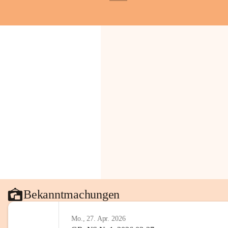
+1
Gemeinde.
💬 
Erinnern Sie sich an bes
Stephan?
 Vielleicht an eine
wunderschönen Ausblick? Tei
in den Kommentaren.
📸 
Haben Sie historische Fo
Stephan?
 Wir freuen uns, we
gemeinsam die Geschichte v
📖 Quellen: „Kapelle St. St
Komitee zur Erhaltung der Ka
Gestaltung: Prof. Thomas Res
📌H
inweis zum Urheberrech
eingescannten Berichte, Chr
kulturellen Erbes der Geme
Urheberrecht bzw. den Rech
Wörterberg oder der jeweili
Bekanntmachungen
Eine Vervielfältigung, Weit
mit ausdrücklicher Zustimm
Mo., 27. Apr. 2026
jeweiligen Urheberinnen und