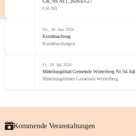
GR_NS Nr.1_2026-03-27
privaten Gebrauch hinaus b
GR-NS
🔏 
Zum Schutz unseres Geme
und Bürgern für die Bereits
Erinnerungen, die dazu beit
Do., 18. Juni 2026
lebendig zu halten.
Kundmachung
Kundmachungen
Fr., 10. Juli 2026
Mitteilungsblatt Gemeinde Wörterberg Nr. 04 Jul
Mitteilungsblätter Gemeinde Wörterberg
Kommende Veranstaltungen