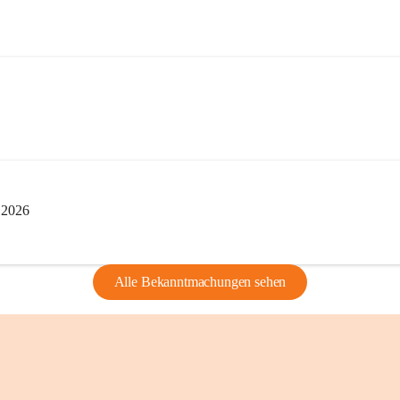
edarf der vorherigen Zustimmung.
indearchivs danken wir allen Bürgerinnen 
tellung von Bildern, Dokumenten und 
ragen, die Geschichte unserer Heimat 
i 2026
Alle Bekanntmachungen sehen