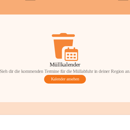
+2
+5
ondere Momente bei der Kapelle St. 
 Andacht, einen Spaziergang oder einen 
len Sie Ihre Erinnerungen gerne mit uns 
tos oder Geschichten zur Kapelle St. 
nn Sie diese mit uns teilen und so 
on Wörterberg lebendig halten.
efan Wörterberg“, herausgegeben vom 
Müllkalender
pelle St. Stefan. Inhalt: Herta Resetarits, 
Sieh dir die kommenden Termine für die Müllabfuhr in deiner Region an
etarits.
Kalender ansehen
t:
 Die veröffentlichten Fotos, 
onik-Auszüge und Beiträge sind Teil des 
inde Wörterberg und unterliegen dem 
ten am geistigen Eigentum der Gemeinde 
gen Rechteinhaberinnen und Rechteinhaber. 
erverwendung oder Veröffentlichung ist nur 
ung der Gemeinde Wörterberg bzw. der 
 Urheber gestattet. Eine Nutzung über den 