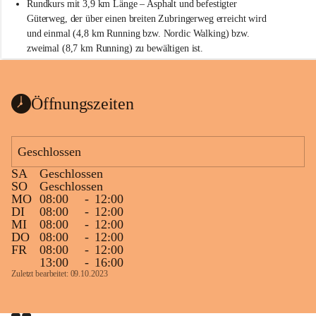
Rundkurs mit 3,9 km Länge – Asphalt und befestigter 
Güterweg, der über einen breiten Zubringerweg erreicht wird 
und einmal (4,8 km Running bzw. Nordic Walking) bzw. 
zweimal (8,7 km Running) zu bewältigen ist.
Start
Parkplatz auf der Rückseite der St. Martins Therme & Lodge
Öffnungszeiten
Ziel
Parkplatz auf der Rückseite der St. Martins Therme & Lodge 
Geschlossen
Zielgelände mit Verpflegungstruck
SA
Geschlossen
Ablauf
SO
Geschlossen
MO
08:00
-
12:00
Samstag, 19.9.
DI
08:00
-
12:00
MI
08:00
-
12:00
13 bis 15 Uhr Startnummernausgabe, im Seminarraum der St. 
DO
08:00
-
12:00
Martins Therme & Lodge Frauenkirchen (vom Parkplatz hinter 
FR
08:00
-
12:00
der Therme zugänglich)
13:00
-
16:00
Zuletzt bearbeitet: 09.10.2023
Sonntag, 20.9.
09:15 Uhr Warm-up