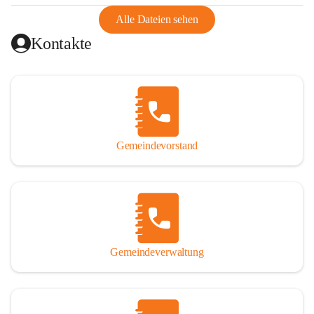
abgeschnitten, mit dem es wirtschaftlich eine Einheit bildete. 
Aus diesem Grund war die Bevölkerung dazu gezwungen, 
Alle Dateien sehen
Schmuggel zu betreiben. Es kam oft zu nächtlichen 
Kontakte
Überfällen und Schießereien. Erst mit dem Anschluss des 
Burgenlands an Österreich wurde es ruhiger und auch 
wirtschaftlich ging es bergauf. Dieser Aufschwung endete 
1926. Es folgten Arbeitslosigkeit, Preissteigerung und 
Unanbringlichkeit von Produkten. Daher wurde der 
Anschluss an das Deutsche Reich begrüßt. Als der Zweite 
Gemeindevorstand
Weltkrieg ausbrach, schwang die Stimmung um. Es starben 
26 Männer an der Front, weitere 16 werden vermisst.

Von 1971 bis 1991 gehörte Wörterberg zur Gemeinde 
Ollersdorf. Durch den Einsatz von mehreren Ortsansässigen 
wurde Wörterberg 1991 wieder eine eigenständige 
Gemeindeverwaltung
Gemeinde. 

Lage
Die Gemeinde liegt im Südburgenland im Nordwesten des 