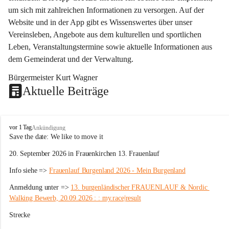
um sich mit zahlreichen Informationen zu versorgen. Auf der 
Website und in der App gibt es Wissenswertes über unser 
Vereinsleben, Angebote aus dem kulturellen und sportlichen 
Leben, Veranstaltungstermine sowie aktuelle Informationen aus 
dem Gemeinderat und der Verwaltung. 
Bürgermeister Kurt Wagner
Aktuelle Beiträge
W
vor 1 Tag
Ankündigung
ö
Save the date: 
We like to move it
r
20. September 2026 in Frauenkirchen 13. Frauenlauf
t
e
Info siehe => 
Frauenlauf Burgenland 2026 - Mein Burgenland
r
b
Anmeldung unter => 
13. burgenländischer FRAUENLAUF & Nordic 
e
Walking Bewerb, 20.09.2026 : : my.race|result
r
g
Strecke