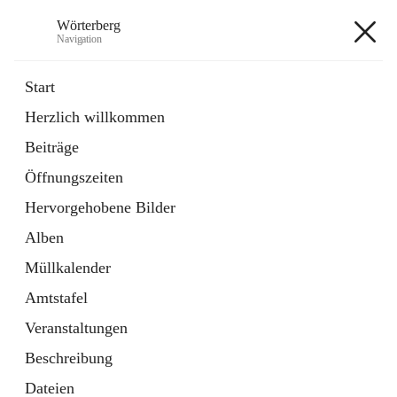
Wörterberg
Navigation
Wörterberg
Start
Herzlich willkommen
Gemeinde
Beiträge
5 Schnellzugriffe
Öffnungszeiten
Bürgerservice
9 Schnellzugriffe
Hervorgehobene Bilder
Alben
+9
Müllkalender
Amtstafel
Veranstaltungen
Beschreibung
Hauptadresse
Dateien