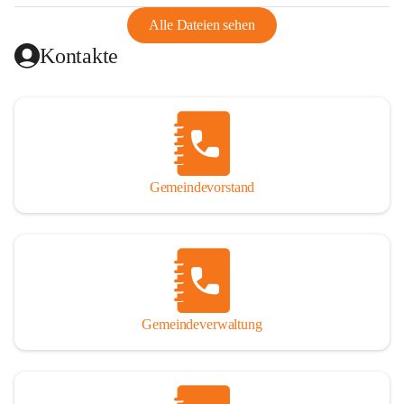
abgeschnitten, mit dem es wirtschaftlich eine Einheit bildete. 
Aus diesem Grund war die Bevölkerung dazu gezwungen, 
Alle Dateien sehen
Schmuggel zu betreiben. Es kam oft zu nächtlichen 
Kontakte
Überfällen und Schießereien. Erst mit dem Anschluss des 
Burgenlands an Österreich wurde es ruhiger und auch 
wirtschaftlich ging es bergauf. Dieser Aufschwung endete 
1926. Es folgten Arbeitslosigkeit, Preissteigerung und 
Unanbringlichkeit von Produkten. Daher wurde der 
Anschluss an das Deutsche Reich begrüßt. Als der Zweite 
Gemeindevorstand
Weltkrieg ausbrach, schwang die Stimmung um. Es starben 
26 Männer an der Front, weitere 16 werden vermisst.

Von 1971 bis 1991 gehörte Wörterberg zur Gemeinde 
Ollersdorf. Durch den Einsatz von mehreren Ortsansässigen 
wurde Wörterberg 1991 wieder eine eigenständige 
Gemeindeverwaltung
Gemeinde. 

Lage
Die Gemeinde liegt im Südburgenland im Nordwesten des 