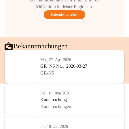
Gestaltung: Prof. Thomas Res
Müllabfuhr in deiner Region an.
📌H
inweis zum Urheberrech
Kalender ansehen
eingescannten Berichte, Chr
kulturellen Erbes der Geme
Urheberrecht bzw. den Rech
Wörterberg oder der jeweili
Eine Vervielfältigung, Weit
Bekanntmachungen
mit ausdrücklicher Zustimm
jeweiligen Urheberinnen und
Mo., 27. Apr. 2026
privaten Gebrauch hinaus b
GR_NS Nr.1_2026-03-27
🔏 
Zum Schutz unseres Geme
GR-NS
und Bürgern für die Bereits
Erinnerungen, die dazu beit
lebendig zu halten.
Do., 18. Juni 2026
Kundmachung
Kundmachungen
Fr., 10. Juli 2026