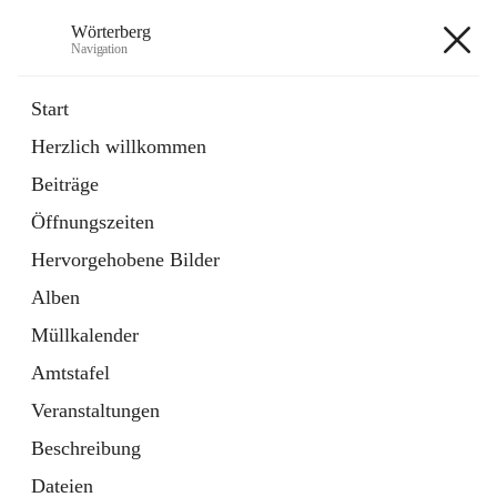
Wörterberg
Navigation
Wörterberg
Start
Herzlich willkommen
Gemeinde
Beiträge
5 Schnellzugriffe
Öffnungszeiten
Bürgerservice
9 Schnellzugriffe
Hervorgehobene Bilder
Alben
+9
Müllkalender
Amtstafel
Veranstaltungen
Beschreibung
Hauptadresse
Dateien