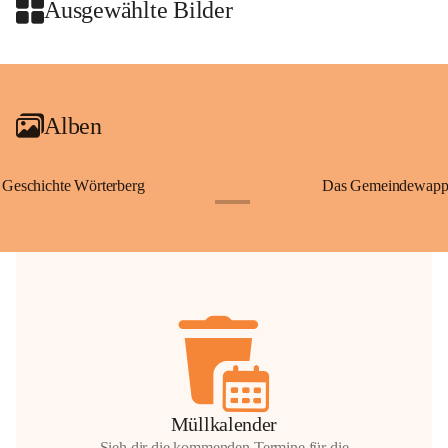
Wallfahrten und stillen Gebe
Ausgewählte Bilder
🌄 Von hier oben eröffnet si
und die sanfte Hügellandscha
+2
damit nicht nur ein religiöse
Ausflugsziel und ein bedeut
Alben
🙏 Viele persönliche Erinne
verbunden – sei es bei eine
einem stimmungsvollen Sonne
Geschichte Wörterberg
Das Gemeindewapp
bis heute ein wichtiger Teil 
+1
Gemeinde.
💬 
Erinnern Sie sich an bes
Stephan?
 Vielleicht an eine
wunderschönen Ausblick? Tei
in den Kommentaren.
📸 
Haben Sie historische Fo
Stephan?
 Wir freuen uns, we
gemeinsam die Geschichte v
📖 Quellen: „Kapelle St. St
Müllkalender
Komitee zur Erhaltung der Ka
Sieh dir die kommenden Termine für die