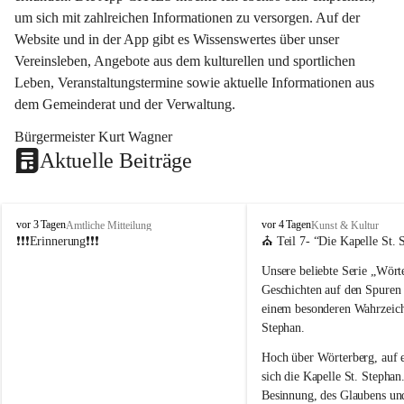
um sich mit zahlreichen Informationen zu versorgen. Auf der 
Website und in der App gibt es Wissenswertes über unser 
Vereinsleben, Angebote aus dem kulturellen und sportlichen 
Leben, Veranstaltungstermine sowie aktuelle Informationen aus 
dem Gemeinderat und der Verwaltung. 
Bürgermeister Kurt Wagner
Aktuelle Beiträge
W
W
vor 3 Tagen
vor 4 Tagen
Amtliche Mitteilung
Kunst & Kultur
ö
ö
❗❗❗Erinnerung❗❗❗
⛪ Teil 7- “
Die Kapelle St. 
r
r
Unsere beliebte Serie 
„Wörte
t
t
e
e
Geschichten auf den Spuren
r
r
einem besonderen Wahrzeich
b
b
Stephan
.
e
e
r
r
Hoch über Wörterberg, auf 
g
g
sich die Kapelle St. Stephan.
Besinnung, des Glaubens un