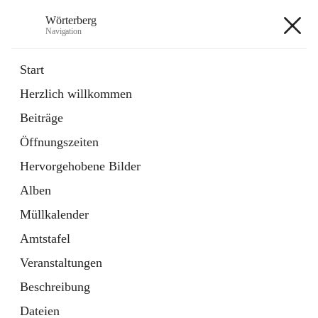
Wörterberg
Navigation
Wörterberg
Start
Herzlich willkommen
Gemeinde
Beiträge
5 Schnellzugriffe
Öffnungszeiten
Bürgerservice
9 Schnellzugriffe
Hervorgehobene Bilder
Alben
+9
Müllkalender
Amtstafel
Veranstaltungen
Beschreibung
Hauptadresse
Dateien