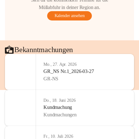
Gestaltung: Prof. Thomas Res
Müllabfuhr in deiner Region an.
📌H
inweis zum Urheberrech
Kalender ansehen
eingescannten Berichte, Chr
kulturellen Erbes der Geme
Urheberrecht bzw. den Rech
Wörterberg oder der jeweili
Eine Vervielfältigung, Weit
Bekanntmachungen
mit ausdrücklicher Zustimm
jeweiligen Urheberinnen und
Mo., 27. Apr. 2026
privaten Gebrauch hinaus b
GR_NS Nr.1_2026-03-27
🔏 
Zum Schutz unseres Geme
GR-NS
und Bürgern für die Bereits
Erinnerungen, die dazu beit
lebendig zu halten.
Do., 18. Juni 2026
Kundmachung
Kundmachungen
Fr., 10. Juli 2026