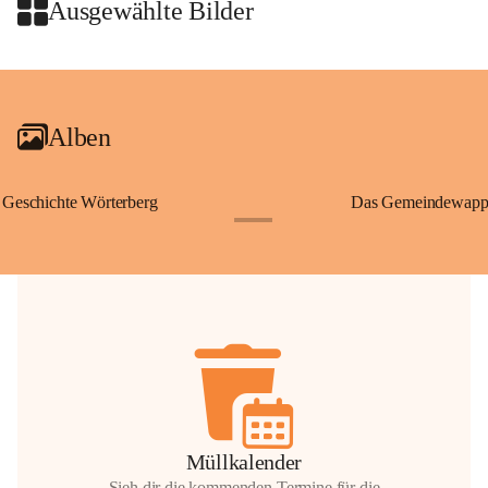
Wallfahrten und stillen Gebe
Ausgewählte Bilder
🌄 Von hier oben eröffnet si
und die sanfte Hügellandscha
+2
damit nicht nur ein religiöse
Ausflugsziel und ein bedeut
Alben
🙏 Viele persönliche Erinne
verbunden – sei es bei eine
einem stimmungsvollen Sonne
Geschichte Wörterberg
Das Gemeindewapp
bis heute ein wichtiger Teil 
+1
Gemeinde.
💬 
Erinnern Sie sich an bes
Stephan?
 Vielleicht an eine
wunderschönen Ausblick? Tei
in den Kommentaren.
📸 
Haben Sie historische Fo
Stephan?
 Wir freuen uns, we
gemeinsam die Geschichte v
📖 Quellen: „Kapelle St. St
Müllkalender
Komitee zur Erhaltung der Ka
Sieh dir die kommenden Termine für die