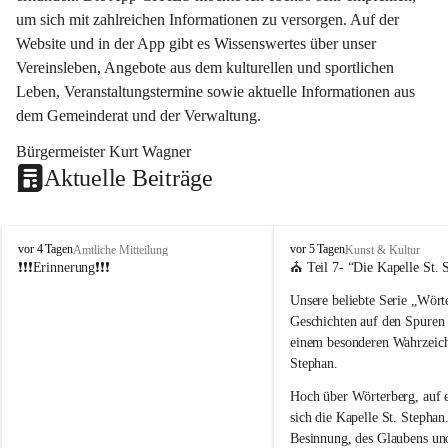
um sich mit zahlreichen Informationen zu versorgen. Auf der 
Website und in der App gibt es Wissenswertes über unser 
Vereinsleben, Angebote aus dem kulturellen und sportlichen 
Leben, Veranstaltungstermine sowie aktuelle Informationen aus 
dem Gemeinderat und der Verwaltung. 
Bürgermeister Kurt Wagner
Aktuelle Beiträge
W
W
vor 4 Tagen
vor 5 Tagen
Amtliche Mitteilung
Kunst & Kultur
ö
ö
❗❗❗Erinnerung❗❗❗
⛪ Teil 7- “
Die Kapelle St. 
r
r
Unsere beliebte Serie 
„Wörte
t
t
e
e
Geschichten auf den Spuren
r
r
einem besonderen Wahrzeich
b
b
Stephan
.
e
e
r
r
Hoch über Wörterberg, auf 
g
g
sich die Kapelle St. Stephan.
Besinnung, des Glaubens un