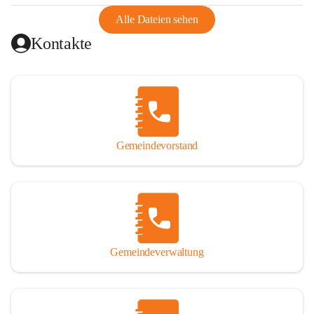
abgeschnitten, mit dem es wirtschaftlich eine Einheit bildete. 
Aus diesem Grund war die Bevölkerung dazu gezwungen, 
Alle Dateien sehen
Schmuggel zu betreiben. Es kam oft zu nächtlichen 
Kontakte
Überfällen und Schießereien. Erst mit dem Anschluss des 
Burgenlands an Österreich wurde es ruhiger und auch 
wirtschaftlich ging es bergauf. Dieser Aufschwung endete 
1926. Es folgten Arbeitslosigkeit, Preissteigerung und 
Unanbringlichkeit von Produkten. Daher wurde der 
Anschluss an das Deutsche Reich begrüßt. Als der Zweite 
Gemeindevorstand
Weltkrieg ausbrach, schwang die Stimmung um. Es starben 
26 Männer an der Front, weitere 16 werden vermisst.

Von 1971 bis 1991 gehörte Wörterberg zur Gemeinde 
Ollersdorf. Durch den Einsatz von mehreren Ortsansässigen 
wurde Wörterberg 1991 wieder eine eigenständige 
Gemeindeverwaltung
Gemeinde. 

Lage
Die Gemeinde liegt im Südburgenland im Nordwesten des 