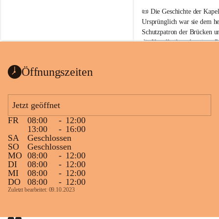
📜 
Die Geschichte der Kapell
Ursprünglich war sie 
dem he
Schutzpatron der Brücken u
die Kapelle ihren heutigen P
Auszug Broschüre Komitee 
König von Ungarn
.
indearchiv Wörterberg
0,4 MB
👑 
Warum trägt die Kapelle
Öffnungszeiten
Der heilige Stephan gilt als 
wurde um 975 geboren und 
Jetzt geöffnet
großer Weitsicht führte er d
gründete Bistümer und Kirch
FR
08:00
-
12:00
ungarischen Staat. Aufgrund
13:00
-
16:00
wurde er später heiliggespro
SA
Geschlossen
SO
Geschlossen
Gerade das heutige Burgenla
MO
08:00
-
12:00
Königreichs Ungarn. Die U
DI
08:00
-
12:00
MI
08:00
-
12:00
erinnert an diese enge histo
DO
08:00
-
12:00
⛪ Im Inneren der Kapelle bef
Zuletzt bearbeitet: 09.10.2023
eine Marienstatue aus dem f
Jahrzehnte war und ist die 